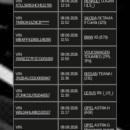
VIN
08.08.2026
RENAULT
LOGAN
X7LLSRB1HCH521795
12:19
I (LS_)
VIN
08.08.2026
SKODA
OCTAVIA
TMBGK41Z9CB******
11:52
II Combi (1Z5)
VIN
08.08.2026
BMW
X5 (E70)
WBAFF41060L149295
11:51
VOLKSWAGEN
VIN
08.08.2026
TOUAREG (7P5,
XW8ZZZ7PZCG001600
11:50
7P6)
VIN
08.08.2026
NISSAN
TEANA I
JN1BAUJ32U0000947
11:36
(J31)
VIN
08.08.2026
LEXUS
RX (_U3_)
JTJHK31U782044557
11:30
VIN
08.08.2026
OPEL
ASTRA H
W0L0AHL4882102537
11:17
(A04)
OPEL
ASTRA G
VIN
08.08.2026
Наклонная задняя