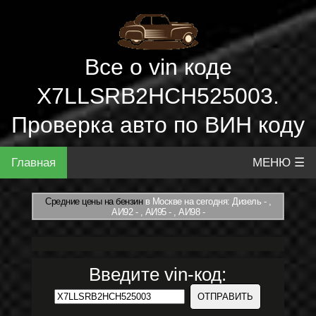
Все о vin коде
X7LLSRB2HCH525003.
Проверка авто по ВИН коду
Главная
МЕНЮ ☰
Средние цены на бензин
в Москве на сегодня: Дизель - ,
АИ92 - , АИ95 - , АИ98 -
Введите vin-код: