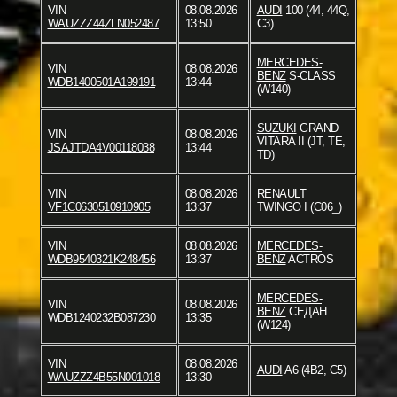
VIN
08.08.2026
AUDI
100 (44, 44Q,
WAUZZZ44ZLN052487
13:50
C3)
MERCEDES-
VIN
08.08.2026
BENZ
S-CLASS
WDB1400501A199191
13:44
(W140)
SUZUKI
GRAND
VIN
08.08.2026
VITARA II (JT, TE,
JSAJTDA4V00118038
13:44
TD)
VIN
08.08.2026
RENAULT
VF1C0630510910905
13:37
TWINGO I (C06_)
VIN
08.08.2026
MERCEDES-
WDB9540321K248456
13:37
BENZ
ACTROS
MERCEDES-
VIN
08.08.2026
BENZ
СЕДАН
WDB1240232B087230
13:35
(W124)
VIN
08.08.2026
AUDI
A6 (4B2, C5)
WAUZZZ4B55N001018
13:30