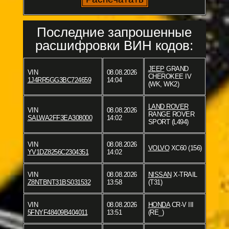
Последние запрошенные
расшифровки ВИН кодов:
JEEP
GRAND
VIN
08.08.2026
CHEROKEE IV
1J4RR5GG3BC724659
14:04
(WK, WK2)
LAND ROVER
VIN
08.08.2026
RANGE ROVER
SALWA2FF3EA308000
14:02
SPORT (L494)
VIN
08.08.2026
VOLVO
XC60 (156)
YV1DZ8256C2304351
14:02
VIN
08.08.2026
NISSAN
X-TRAIL
Z8NTBNT31BS031532
13:58
(T31)
VIN
08.08.2026
HONDA
CR-V III
5FNYF48409B404011
13:51
(RE_)