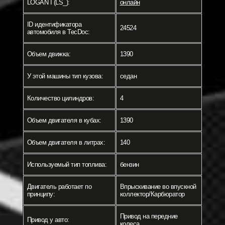
LOGAN I (LS_):
онлайн
ID идентификатора
24524
автомобиля в TecDoc:
Объем движка:
1390
У этой машины тип кузова:
седан
Количество цилиндров:
4
Объем двигателя в кубах:
1390
Объем двигателя в литрах:
140
Используемый тип топлива:
бензин
Двигатель работает по
Впрыскивание во впускной
принципу:
коллектор/Карбюратор
Привод на передние
Привод у авто:
колеса