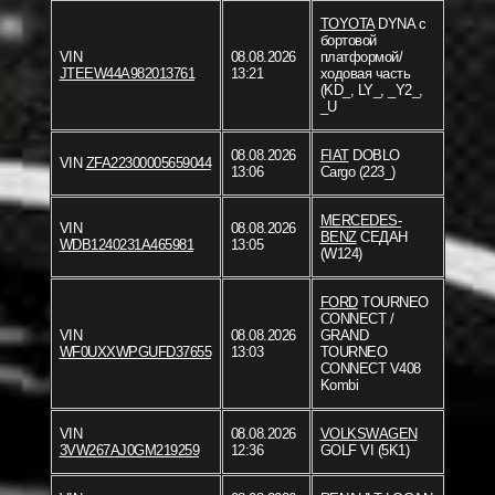
TOYOTA
DYNA c
бортовой
VIN
08.08.2026
платформой/
JTEEW44A982013761
13:21
ходовая часть
(KD_, LY_, _Y2_,
_U
08.08.2026
FIAT
DOBLO
VIN
ZFA22300005659044
13:06
Cargo (223_)
MERCEDES-
VIN
08.08.2026
BENZ
СЕДАН
WDB1240231A465981
13:05
(W124)
FORD
TOURNEO
CONNECT /
VIN
08.08.2026
GRAND
WF0UXXWPGUFD37655
13:03
TOURNEO
CONNECT V408
Kombi
VIN
08.08.2026
VOLKSWAGEN
3VW267AJ0GM219259
12:36
GOLF VI (5K1)