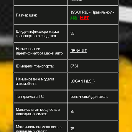
195/60 R16 - Правильно? -
Размер шин:
Да
Нет
-
ID идентификатора марки
93
транспортного средства:
Наименование
RENAULT
идентификатора марки авто:
ID модели транспорта:
6734
Наименование модели
LOGAN I (LS_)
автомобиля:
Тип движка в ТС:
Бензиновый двигатель
Минимальная мощность в
75
лошадиных силах:
Максимальная мощность в
75
лошадиных силах: