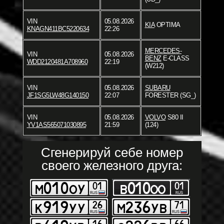
VIN
05.08.2026
KIA
OPTIMA
KNAGN411BC5220634
22:26
MERCEDES-
VIN
05.08.2026
BENZ
E-CLASS
WDD2120481A708960
22:19
(W212)
VIN
05.08.2026
SUBARU
JF1SG5LW48G140150
22:07
FORESTER (SG_)
VIN
05.08.2026
VOLVO
S80 II
YV1AS565071030895
21:59
(124)
Сгенерируй себе номер
своего железного друга: