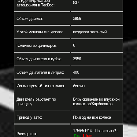
ID идентификатора
837
автомобиля в TecDoc:
Объем движка:
3956
У этой машины тип кузова:
вездеход закрытый
Количество цилиндров:
6
Объем двигателя в кубах:
3956
Объем двигателя в литрах:
400
Используемый тип топлива:
бензин
Двигатель работает по
Впрыскивание во впускной
принципу:
коллектор/Карбюратор
Привод у авто:
Привод на все колеса
175/65 R14 - Правильно? -
Размер шин:
Да
Нет
-