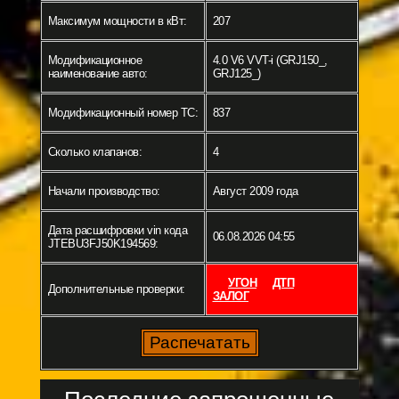
Максимум мощности в кВт:
207
Модификационное
4.0 V6 VVT-i (GRJ150_,
наименование авто:
GRJ125_)
Модификационный номер ТС:
837
Сколько клапанов:
4
Начали производство:
Август 2009 года
Дата расшифровки vin кода
06.08.2026 04:55
JTEBU3FJ50K194569:
УГОН
ДТП
Дополнительные проверки:
ЗАЛОГ