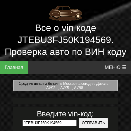
Все о vin коде
JTEBU3FJ50K194569.
Проверка авто по ВИН коду
Главная
МЕНЮ ☰
Средние цены на бензин
в Москве на сегодня: Дизель - ,
АИ92 - , АИ95 - , АИ98 -
Введите vin-код: