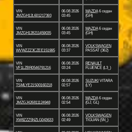
VIN
06.08.2026
MAZDA
6 седан
JMZGH12L601217393
03:45
(GH)
VIN
06.08.2026
MAZDA
6 седан
JMZGH128211459035
03:45
(GH)
VIN
06.08.2026
VOLKSWAGEN
WVWZZZ3CZEE151995
03:37
PASSAT (362)
VIN
06.08.2026
RENAULT
VF1LZBR0546791216
03:24
FLUENCE (L3_)
VIN
06.08.2026
SUZUKI
VITARA
TSMLYE21S00160218
02:57
(LY)
VIN
06.08.2026
MAZDA
6 седан
JMZGJ426811124948
02:54
(GJ, GL)
VIN
06.08.2026
VOLKSWAGEN
XW8ZZZ5NZLG043633
02:49
TIGUAN (5N_)