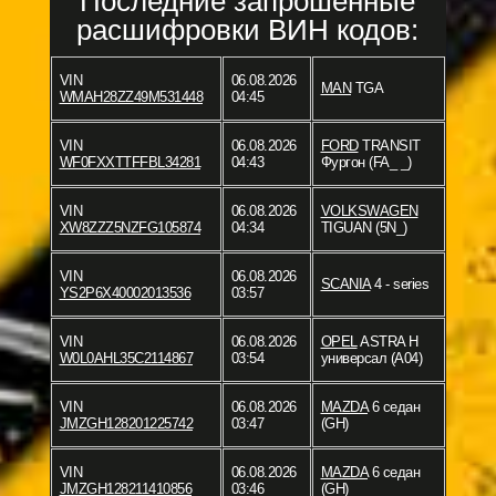
Последние запрошенные
расшифровки ВИН кодов:
VIN
06.08.2026
MAN
TGA
WMAH28ZZ49M531448
04:45
VIN
06.08.2026
FORD
TRANSIT
WF0FXXTTFFBL34281
04:43
Фургон (FA_ _)
VIN
06.08.2026
VOLKSWAGEN
XW8ZZZ5NZFG105874
04:34
TIGUAN (5N_)
VIN
06.08.2026
SCANIA
4 - series
YS2P6X40002013536
03:57
VIN
06.08.2026
OPEL
ASTRA H
W0L0AHL35C2114867
03:54
универсал (A04)
VIN
06.08.2026
MAZDA
6 седан
JMZGH128201225742
03:47
(GH)
VIN
06.08.2026
MAZDA
6 седан
JMZGH128211410856
03:46
(GH)