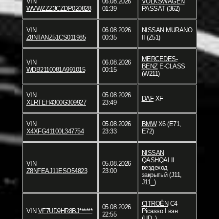
VIN
06.08.2026
VOLKSWAGEN
WVWZZZ3CZDP020828
01:39
PASSAT (362)
VIN
06.08.2026
NISSAN
MURANO
Z8NTANZ51CS011985
00:35
II (Z51)
MERCEDES-
VIN
06.08.2026
BENZ
E-CLASS
WDB2110081A991015
00:15
(W211)
VIN
05.08.2026
DAF
XF
XLRTEH4300G309927
23:49
VIN
05.08.2026
BMW
X6 (E71,
X4XFG41100L347754
23:33
E72)
NISSAN
QASHQAI II
VIN
05.08.2026
вездеход
Z8NFEAJ11ESO54823
23:00
закрытый (J11,
J11_)
CITROËN
C4
05.08.2026
VIN
VF7UD9HR8BJ******
Picasso I вэн
22:55
(UD_)