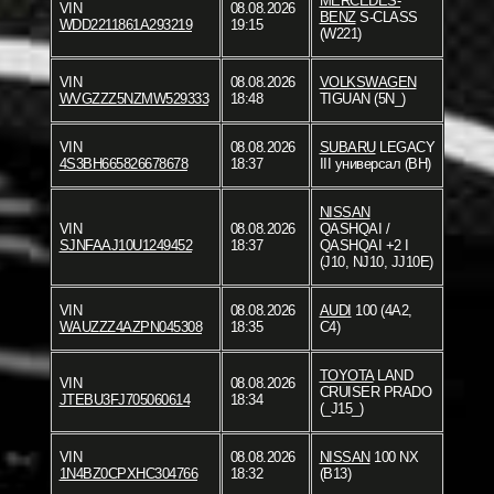
MERCEDES-
VIN
08.08.2026
BENZ
S-CLASS
WDD2211861A293219
19:15
(W221)
VIN
08.08.2026
VOLKSWAGEN
WVGZZZ5NZMW529333
18:48
TIGUAN (5N_)
VIN
08.08.2026
SUBARU
LEGACY
4S3BH665826678678
18:37
III универсал (BH)
NISSAN
VIN
08.08.2026
QASHQAI /
SJNFAAJ10U1249452
18:37
QASHQAI +2 I
(J10, NJ10, JJ10E)
VIN
08.08.2026
AUDI
100 (4A2,
WAUZZZ4AZPN045308
18:35
C4)
TOYOTA
LAND
VIN
08.08.2026
CRUISER PRADO
JTEBU3FJ705060614
18:34
(_J15_)
VIN
08.08.2026
NISSAN
100 NX
1N4BZ0CPXHC304766
18:32
(B13)