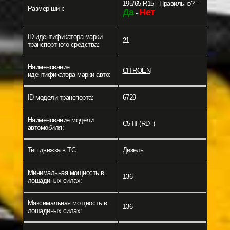
195/65 R15 - Правильно? -
Размер шин:
Да
Нет
-
ID идентификатора марки
21
транспортного средства:
Наименование
CITROËN
идентификатора марки авто:
ID модели транспорта:
6729
Наименование модели
C5 III (RD_)
автомобиля:
Тип движка в ТС:
Дизель
Минимальная мощность в
136
лошадиных силах:
Максимальная мощность в
136
лошадиных силах: