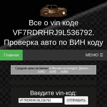
Все о vin коде
VF7RDRHRJ9L536792.
Проверка авто по ВИН коду
Главная
МЕНЮ ☰
Средние цены на бензин
в Москве на сегодня: Дизель - ,
АИ92 - , АИ95 - , АИ98 -
Введите vin-код: