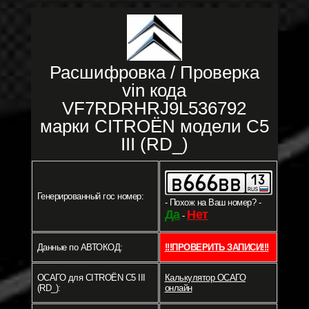
Расшифровка / Проверка
vin кода
VF7RDRHRJ9L536792
марки CITROËN модели C5
III (RD_)
Генерированный гос номер:
- Похож на Ваш номер? -
Да
Нет
-
Данные по АВТОКОД:
!!!ПРОВЕРИТЬ ЗАПИСИ!!!
ОСАГО для CITROËN C5 III
Калькулятор ОСАГО
(RD_):
онлайн