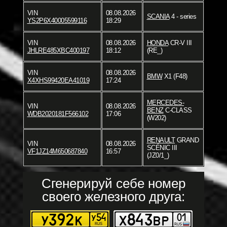
VIN
08.08.2026
SCANIA
4 - series
YS2P6X40005599116
18:29
VIN
08.08.2026
HONDA
CR-V III
JHLRE485XBC400197
18:12
(RE_)
VIN
08.08.2026
BMW
X1 (F48)
X4XHS99420EA41019
17:24
MERCEDES-
VIN
08.08.2026
BENZ
C-CLASS
WDB2020181F566102
17:06
(W202)
RENAULT
GRAND
VIN
08.08.2026
SCÉNIC III
VF1JZ14M650687840
16:57
(JZ0/1_)
Сгенерируй себе номер
своего железного друга: