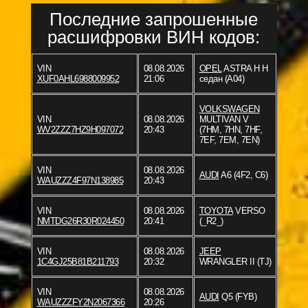
Последние запрошенные
расшифровки ВИН кодов:
VIN
08.08.2026
OPEL
ASTRA H H
XUF0AHL6988009952
21:06
седан (A04)
VOLKSWAGEN
VIN
08.08.2026
MULTIVAN V
WV2ZZZ7HZ9H097072
20:43
(7HM, 7HN, 7HF,
7EF, 7EM, 7EN)
VIN
08.08.2026
AUDI
A6 (4F2, C6)
WAUZZZ4F97N138985
20:43
VIN
08.08.2026
TOYOTA
VERSO
NMTDG26R30R024450
20:41
(_R2_)
VIN
08.08.2026
JEEP
1C4GJ25B81B211793
20:32
WRANGLER II (TJ)
VIN
08.08.2026
AUDI
Q5 (FYB)
WAUZZZFY2N2067366
20:26