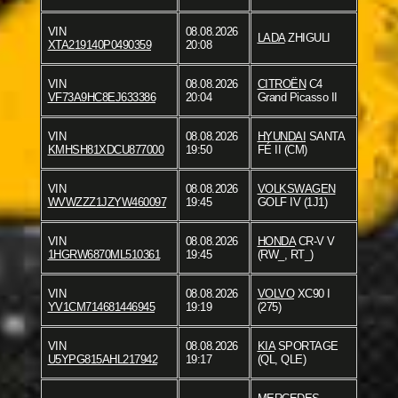
VIN
08.08.2026
LADA
ZHIGULI
XTA219140P0490359
20:08
VIN
08.08.2026
CITROËN
C4
VF73A9HC8EJ633386
20:04
Grand Picasso II
VIN
08.08.2026
HYUNDAI
SANTA
KMHSH81XDCU877000
19:50
FÉ II (CM)
VIN
08.08.2026
VOLKSWAGEN
WVWZZZ1JZYW460097
19:45
GOLF IV (1J1)
VIN
08.08.2026
HONDA
CR-V V
1HGRW6870ML510361
19:45
(RW_, RT_)
VIN
08.08.2026
VOLVO
XC90 I
YV1CM714681446945
19:19
(275)
VIN
08.08.2026
KIA
SPORTAGE
U5YPG815AHL217942
19:17
(QL, QLE)