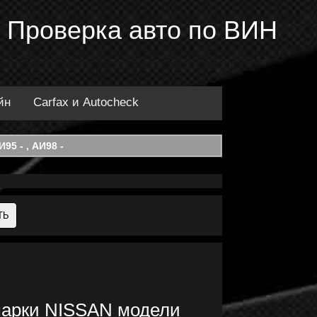
 Проверка авто по ВИН
йн
Carfax и Autocheck
95 - , АИ98 -
марки NISSAN модели