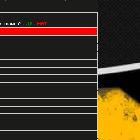
Да
Нет
аш номер? -
-