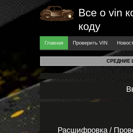
Все о vin
коду
Главная
Проверить VIN
Новос
СРЕДНИЕ 
В
Расшифровка / Пров