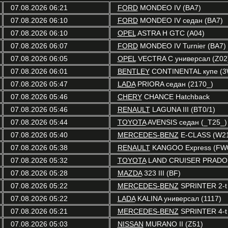
07.08.2026 06:21
FORD
MONDEO IV (BA7)
07.08.2026 06:10
FORD
MONDEO IV седан (BA7)
07.08.2026 06:10
OPEL
ASTRA H GTC (A04)
07.08.2026 06:07
FORD
MONDEO IV Turnier (BA7)
07.08.2026 06:05
OPEL
VECTRA C универсал (Z02
07.08.2026 06:01
BENTLEY
CONTINENTAL купе (3
07.08.2026 05:47
LADA
PRIORA седан (2170_)
07.08.2026 05:46
CHERY
CHANCE Hatchback
07.08.2026 05:46
RENAULT
LAGUNA III (BT0/1)
07.08.2026 05:44
TOYOTA
AVENSIS седан (_T25_)
07.08.2026 05:40
MERCEDES-BENZ
E-CLASS (W2
07.08.2026 05:38
RENAULT
KANGOO Express (FW0
07.08.2026 05:32
TOYOTA
LAND CRUISER PRADO 
07.08.2026 05:28
MAZDA
323 III (BF)
07.08.2026 05:22
MERCEDES-BENZ
SPRINTER 2-t 
07.08.2026 05:22
LADA
KALINA универсал (1117)
07.08.2026 05:21
MERCEDES-BENZ
SPRINTER 4-t 
07.08.2026 05:03
NISSAN
MURANO II (Z51)