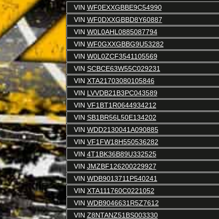
VIN
WF0EXXGBBE9C54990
VIN
WF0DXXGBBD8Y60887
VIN
W0L0AHL0885087794
VIN
WF0GXXGBBG9U53282
VIN
W0L0ZCF3541105569
VIN
SCBCE63W55C029231
VIN
XTA21703080105846
VIN
LVVDB21B3PC043589
VIN
VF1BT1R0644934212
VIN
SB1BR56L50E134202
VIN
WDD2130041A090885
VIN
VF1FW18H550536282
VIN
4T1BK36B89U332525
VIN
JMZBF126200229927
VIN
WDB9013711P540241
VIN
XTA111760C0221052
VIN
WDB9046631R5Z7612
VIN
Z8NTANZ51BS003330