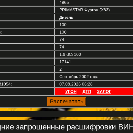
4965
PRIMASTAR Фургон (X83)
Дизель
:
100
:
100
74
74
1.9 dCi 100
17141
2
Сентябрь 2002 года
81054:
07.08.2026 06:28
УГОН
ДТП
ЗАЛОГ
ние запрошенные расшифровки ВИН