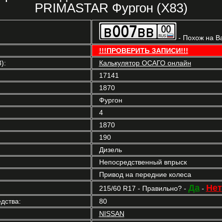
PRIMASTAR Фургон (X83)
- Похож на В
!!!ПРОВЕРИТЬ ЗАПИСИ!!!
):
Калькулятор ОСАГО онлайн
17141
1870
Фургон
4
1870
190
Дизель
Непосредственный впрыск
Привод на передние колеса
Да
Нет
215/60 R17 - Правильно? -
-
дства:
80
NISSAN