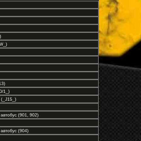
)
W_)
13)
/1_)
(_J15_)
автобус (901, 902)
автобус (904)