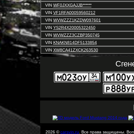
VIN
WF0JXXGAJJB******
VIN
VF1RFA00059560212
VIN
WVWZZZ1KZDW097601
VIN
YS2R4X20005322450
VIN
WVWZZZ3CZBP350745
VIN
KNAKN814DF5133854
VIN
XW8CA41ZXCK263530
Сген
2026 ©
carsvin.ru
. Все права защищены. Во