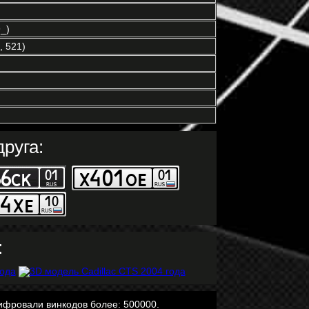
_)
 521)
руга:
:
ифровали винкодов более: 500000.