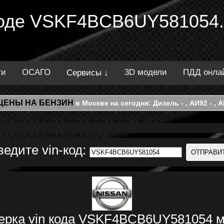
 коде VSKF4BCB6UY581054.
ти
ОСАГО
3D модели
ПДД онла
Сервисы ↓
ЦЕНЫ НА БЕНЗИН
в Москве на сегодня: Дизель - , АИ92 - , АИ
ведите vin-код:
ерка vin кода VSKF4BCB6UY581054 