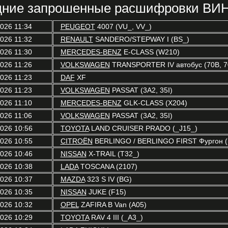
ние запрошенные расшифровки ВИН
2026 11:34
PEUGEOT
4007 (VU_, VV_)
2026 11:32
RENAULT
SANDERO/STEPWAY I (BS_)
2026 11:30
MERCEDES-BENZ
E-CLASS (W210)
2026 11:26
VOLKSWAGEN
TRANSPORTER IV автобус (70B, 70C
2026 11:23
DAF
XF
2026 11:23
VOLKSWAGEN
PASSAT (3A2, 35I)
2026 11:10
MERCEDES-BENZ
GLK-CLASS (X204)
2026 11:06
VOLKSWAGEN
PASSAT (3A2, 35I)
2026 10:56
TOYOTA
LAND CRUISER PRADO (_J15_)
2026 10:55
CITROËN
BERLINGO / BERLINGO FIRST Фургон (
2026 10:46
NISSAN
X-TRAIL (T32_)
2026 10:38
LADA
TOSCANA (2107)
2026 10:37
MAZDA
323 S IV (BG)
2026 10:35
NISSAN
JUKE (F15)
2026 10:32
OPEL
ZAFIRA B Van (A05)
2026 10:29
TOYOTA
RAV 4 III (_A3_)