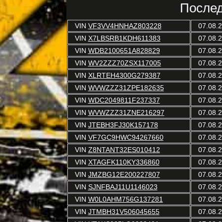
Послед
VIN
VF3VV4HNHAZ803228
07.08.
VIN
X7LBSRB1KDH611383
07.08.
VIN
WDB2100651A828829
07.08.
VIN
WV2ZZZ70ZSX117005
07.08.
VIN
XLRTEH4300G279387
07.08.
VIN
WVWZZZ31ZPE182635
07.08.
VIN
WDC2049811F237337
07.08.
VIN
WVWZZZ31ZNE216297
07.08.
VIN
JTEBH3FJ30K157178
07.08.
VIN
VF7GC9HWC94267660
07.08.
VIN
Z8NTANT32ES010412
07.08.
VIN
XTAGFK110KY336860
07.08.
VIN
JMZBG12E200227807
07.08.
VIN
SJNFBAJ11U1146023
07.08.
VIN
W0L0AHM756G137281
07.08.
VIN
JTMBH31V506045655
07.08.