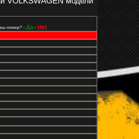
рки VOLKSWAGEN модели
Да
Нет
Ваш номер? -
-
т