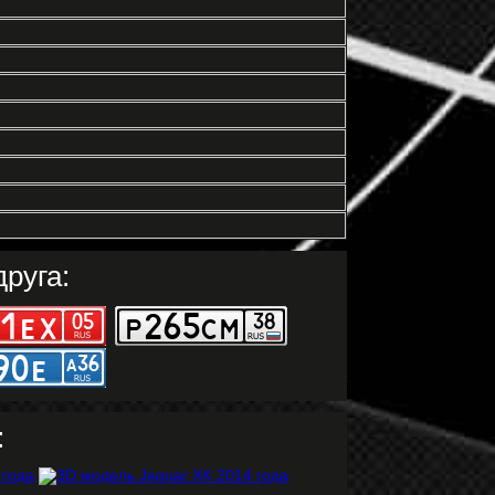
руга:
: