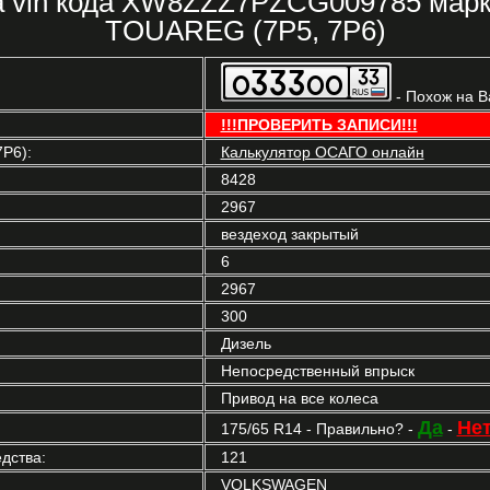
ка vin кода XW8ZZZ7PZCG009785 ма
TOUAREG (7P5, 7P6)
- Похож на 
!!!ПРОВЕРИТЬ ЗАПИСИ!!!
P6):
Калькулятор ОСАГО онлайн
8428
2967
вездеход закрытый
6
2967
300
Дизель
Непосредственный впрыск
Привод на все колеса
Да
Не
175/65 R14 - Правильно? -
-
дства:
121
VOLKSWAGEN