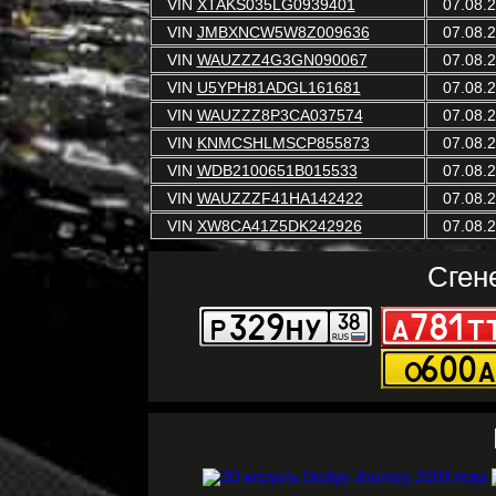
VIN
XTAKS035LG0939401
07.08.
VIN
JMBXNCW5W8Z009636
07.08.
VIN
WAUZZZ4G3GN090067
07.08.
VIN
U5YPH81ADGL161681
07.08.
VIN
WAUZZZ8P3CA037574
07.08.
VIN
KNMCSHLMSCP855873
07.08.
VIN
WDB2100651B015533
07.08.
VIN
WAUZZZF41HA142422
07.08.
VIN
XW8CA41Z5DK242926
07.08.
Сген