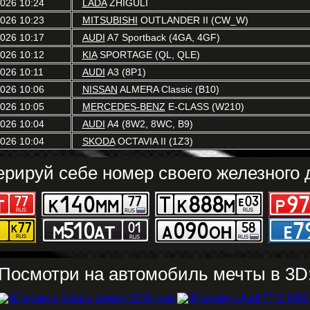
2026 10:24
LADA
ZHIGULI
2026 10:23
MITSUBISHI
OUTLANDER II (CW_W)
2026 10:17
AUDI
A7 Sportback (4GA, 4GF)
2026 10:12
KIA
SPORTAGE (QL, QLE)
2026 10:11
AUDI
A3 (8P1)
2026 10:06
NISSAN
ALMERA Classic (B10)
2026 10:05
MERCEDES-BENZ
E-CLASS (W210)
2026 10:04
AUDI
A4 (8W2, 8WC, B9)
2026 10:04
SKODA
OCTAVIA II (1Z3)
ерируй себе номер своего железного д
Посмотри на автомобиль мечты в 3D