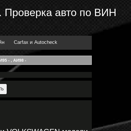
 Проверка авто по ВИН
йн
Carfax и Autocheck
95 - , АИ98 -