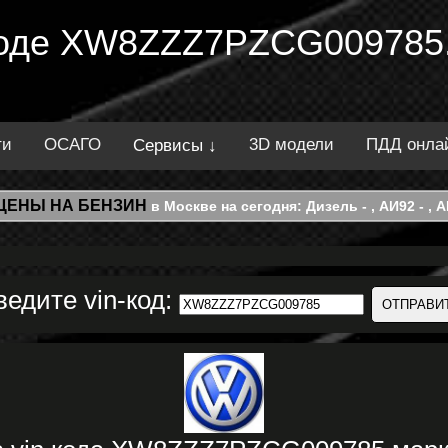
 коде XW8ZZZ7PZCG009785.
ти
ОСАГО
3D модели
ПДД онла
Сервисы ↓
ЦЕНЫ НА БЕНЗИН
в Москве на сегодня: Дизель - , АИ92 - , АИ
ведите vin-код: