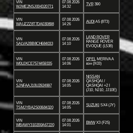
VIN
07.08.2026
TVR
390
WJME2NSJ004320771
14:32
VIN
07.08.2026
AUDI
A5 (8T3)
WAUZZZ8T7DA030898
14:26
LAND ROVER
VIN
07.08.2026
RANGE ROVER
SALVA2BB8CH684033
14:10
EVOQUE (L538)
VIN
07.08.2026
OPEL
MERIVA A
W0L0XCE7574459335
14:06
вэн (X03)
NISSAN
VIN
07.08.2026
QASHQAI /
SJNFAAJ10U2924997
14:05
QASHQAI +2 I
(J10, NJ10, JJ10E)
VIN
07.08.2026
SUZUKI
SX4 (JY)
TSMJYBA2S00684320
14:05
VIN
07.08.2026
BMW
X3 (F25)
WBAWY310200A67220
14:01