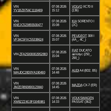
VIN
07.08.2026
VOLVO
XC70 II
YV1BZ8756C1118409
15:12
(136)
VIN
07.08.2026
KIA
SORENTO I
KNEJC523855500477
15:08
(JC)
VIN
07.08.2026
PEUGEOT
308 I
VF34C5FXC55338624
15:07
(4A_, 4C_)
FIAT
DUCATO
07.08.2026
VIN
ZFA25000002952883
автобус (250_,
15:04
290_)
VIN
07.08.2026
AUDI
A4 (8D2, B5)
WAUDC28D0YA190493
14:48
VIN
07.08.2026
MAZDA
CX-7 (ER)
JMZER893800123840
14:45
VIN
07.08.2026
VOLKSWAGEN
XW8ZZZ4G3FG045981
14:33
PASSAT (362)