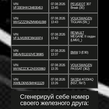
VIN
07.08.2026
PEUGEOT
307
VF33E9HXC84830453
13:45
Break (3E)
VIN
07.08.2026
VOLKSWAGEN
WVGZZZ5NZMW041098
13:43
TIGUAN (5N_)
RENAULT
VIN
07.08.2026
MEGANE II седан
VF1LM1B0E38416974
13:42
(LM0/1_)
VIN
07.08.2026
BMW
3 (E90)
WBAVB11010VE38985
13:37
VIN
07.08.2026
VOLKSWAGEN
WVWZZZ3CZAE003860
13:35
PASSAT (362)
VIN
07.08.2026
SKODA
KODIAQ
XW8LD6NS5MH411128
13:26
(NS7, NV7)
Сгенерируй себе номер
своего железного друга: