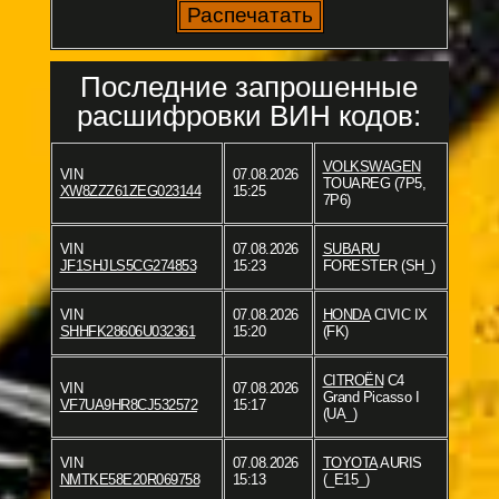
Последние запрошенные
расшифровки ВИН кодов:
VOLKSWAGEN
VIN
07.08.2026
TOUAREG (7P5,
XW8ZZZ61ZEG023144
15:25
7P6)
VIN
07.08.2026
SUBARU
JF1SHJLS5CG274853
15:23
FORESTER (SH_)
VIN
07.08.2026
HONDA
CIVIC IX
SHHFK28606U032361
15:20
(FK)
CITROËN
C4
VIN
07.08.2026
Grand Picasso I
VF7UA9HR8CJ532572
15:17
(UA_)
VIN
07.08.2026
TOYOTA
AURIS
NMTKE58E20R069758
15:13
(_E15_)