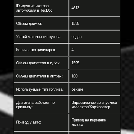
ID идентификатора
4613
автомобиля в TecDoc:
Объем движка:
1595
У этой машины тип кузова:
седан
Количество цилиндров:
4
Объем двигателя в кубах:
1595
Объем двигателя в литрах:
160
Используемый тип топлива:
бензин
Двигатель работает по
Впрыскивание во впускной
принципу:
коллектор/Карбюратор
Привод на передние
Привод у авто:
колеса