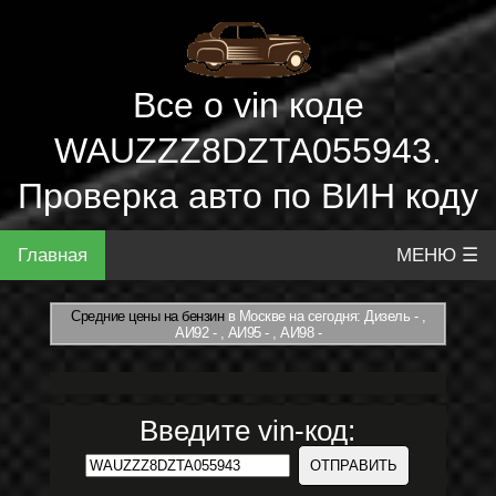
Все о vin коде
WAUZZZ8DZTA055943.
Проверка авто по ВИН коду
Главная
МЕНЮ ☰
Средние цены на бензин
в Москве на сегодня: Дизель - ,
АИ92 - , АИ95 - , АИ98 -
Введите vin-код: