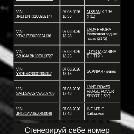
VIN
07.08.2026
NISSAN
X-TRAIL
JN1TBNT31U0202177
18:53
(T31)
LADA
PRIORA
VIN
07.08.2026
Наклонная задняя
XTA217230C0224138
18:28
часть (2172)
VIN
07.08.2026
TOYOTA
CARINA
SB164ABK10E013727
18:25
E (_T19_)
VIN
07.08.2026
SCANIA
4 - series
YS2K4X20001904047
18:15
LAND ROVER
VIN
07.08.2026
RANGE ROVER
SALLSAAG4AA237469
17:48
SPORT (L320)
VIN
07.08.2026
INFINITI
G
JN12CAV36U0450048
17:43
Кабриолет
Сгенерируй себе номер