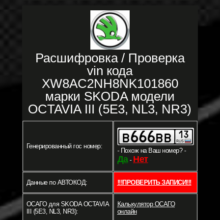
Расшифровка / Проверка
vin кода
XW8AC2NH8NK101860
марки SKODA модели
OCTAVIA III (5E3, NL3, NR3)
Генерированный гос номер:
- Похож на Ваш номер? -
Да
Нет
-
Данные по АВТОКОД:
!!!ПРОВЕРИТЬ ЗАПИСИ!!!
ОСАГО для SKODA OCTAVIA
Калькулятор ОСАГО
III (5E3, NL3, NR3):
онлайн