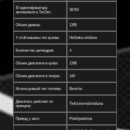
ID идентификатора
58750
автомобиля в TecDoc:
Объем движка:
1395
У этой машины тип кузова:
Hečbeka virsbūve
Количество цилиндров:
4
Объем двигателя в кубах:
1395
Объем двигателя в литрах:
140
Используемый тип топлива:
Benzīns
Двигатель работает по
Tiešā iesmidzināšana
принципу:
Привод у авто:
Priekšpiedziņa