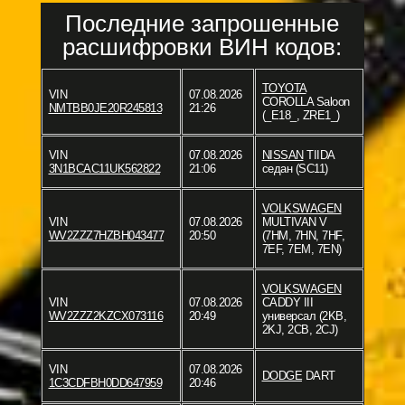
Последние запрошенные
расшифровки ВИН кодов:
TOYOTA
VIN
07.08.2026
COROLLA Saloon
NMTBB0JE20R245813
21:26
(_E18_, ZRE1_)
VIN
07.08.2026
NISSAN
TIIDA
3N1BCAC11UK562822
21:06
седан (SC11)
VOLKSWAGEN
VIN
07.08.2026
MULTIVAN V
WV2ZZZ7HZBH043477
20:50
(7HM, 7HN, 7HF,
7EF, 7EM, 7EN)
VOLKSWAGEN
VIN
07.08.2026
CADDY III
WV2ZZZ2KZCX073116
20:49
универсал (2KB,
2KJ, 2CB, 2CJ)
VIN
07.08.2026
DODGE
DART
1C3CDFBH0DD647959
20:46