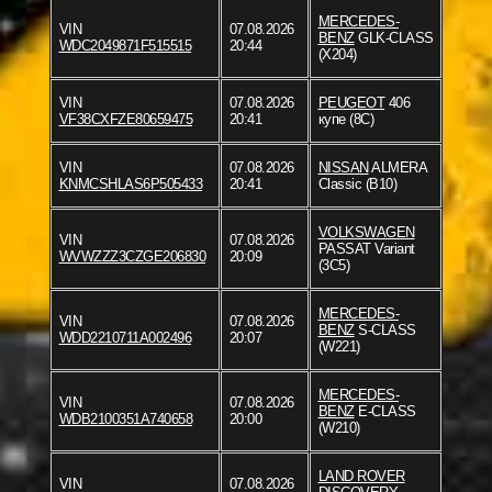
MERCEDES-
VIN
07.08.2026
BENZ
GLK-CLASS
WDC2049871F515515
20:44
(X204)
VIN
07.08.2026
PEUGEOT
406
VF38CXFZE80659475
20:41
купе (8C)
VIN
07.08.2026
NISSAN
ALMERA
KNMCSHLAS6P505433
20:41
Classic (B10)
VOLKSWAGEN
VIN
07.08.2026
PASSAT Variant
WVWZZZ3CZGE206830
20:09
(3C5)
MERCEDES-
VIN
07.08.2026
BENZ
S-CLASS
WDD2210711A002496
20:07
(W221)
MERCEDES-
VIN
07.08.2026
BENZ
E-CLASS
WDB2100351A740658
20:00
(W210)
LAND ROVER
VIN
07.08.2026