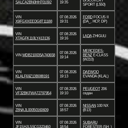
DISCOVERY
SALCA2BN0HH701092
19:35
SPORT (L550)
VIN
07.08.2026
FORD
FOCUS II
X9FGXXEEDG8T11188
19:31
(DA_, HCP, DP)
VIN
07.08.2026
LADA
ZHIGULI
XTAGFK110LY413136
19:16
MERCEDES-
07.08.2026
VIN
WDB210035A740658
BENZ
E-CLASS
19:14
(W210)
VIN
07.08.2026
DAEWOO
KLALF69Z13B088191
19:13
EVANDA (KLAL)
VIN
07.08.2026
PEUGEOT
206
VF32BKFWA72797954
19:10
седан
VIN
07.08.2026
NISSAN
100 NX
Z8NAJL00050160609
18:57
(B13)
VIN
07.08.2026
SUBARU
JF1SHJLS5CG323460
18:54
FORESTER (SH_)