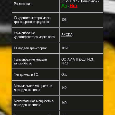
215/50 R17 - Правильно? -
Размер шин:
Да
Нет
-
ID идентификатора марки
106
транспортного средства:
Наименование
SKODA
идентификатора марки авто:
ID модели транспорта:
11195
Наименование модели
OCTAVIA III (5E3, NL3,
автомобиля:
NR3)
Тип движка в ТС:
Otto
Минимальная мощность в
140
лошадиных силах:
Максимальная мощность в
140
лошадиных силах: