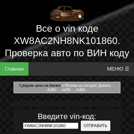
Все о vin коде
XW8AC2NH8NK101860.
Проверка авто по ВИН коду
Главная
МЕНЮ ☰
Средние цены на бензин
в Москве на сегодня: Дизель - ,
АИ92 - , АИ95 - , АИ98 -
Введите vin-код: