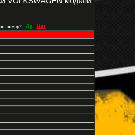
рки VOLKSWAGEN модели
Да
Нет
Ваш номер? -
-
т