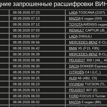
ние запрошенные расшифровки ВИН
08.08.2026 07:23
LADA
TOSCANA (2107)
08.08.2026 07:13
MAZDA
6 седан (GH)
08.08.2026 07:12
TOYOTA
AVENSIS седан
08.08.2026 07:03
RENAULT
CAPTUR (J5_,
08.08.2026 06:57
LADA
ZHIGULI
08.08.2026 06:56
MERCEDES-BENZ
E-CLA
08.08.2026 06:42
BMW
X5 (F15, F85)
08.08.2026 06:39
MERCEDES-BENZ
B-CL
08.08.2026 06:38
PEUGEOT
308 I (4A_, 4
08.08.2026 06:30
DACIA
DOKKER Express
08.08.2026 06:29
CITROËN
C4 I (LC_)
08.08.2026 06:25
AUDI
A6 (4B2, C5)
08.08.2026 06:23
HYUNDAI
TUCSON (TL, 
08.08.2026 06:13
PEUGEOT
807 (E)
08.08.2026 06:03
FORD
FOCUS II Turnier 
08.08.2026 06:02
MAZDA
3 седан (BK)