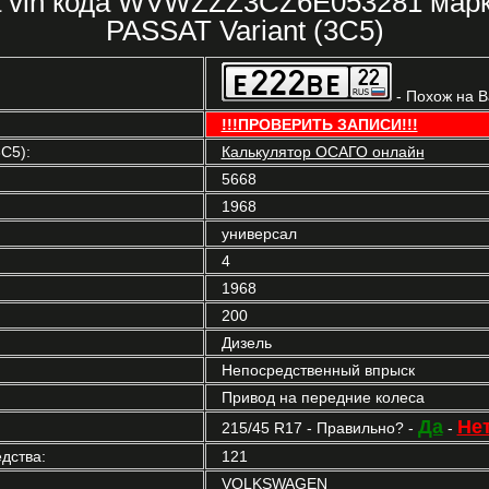
ка vin кода WVWZZZ3CZ6E053281 ма
PASSAT Variant (3C5)
- Похож на 
!!!ПРОВЕРИТЬ ЗАПИСИ!!!
C5):
Калькулятор ОСАГО онлайн
5668
1968
универсал
4
1968
200
Дизель
Непосредственный впрыск
Привод на передние колеса
Да
Не
215/45 R17 - Правильно? -
-
дства:
121
VOLKSWAGEN