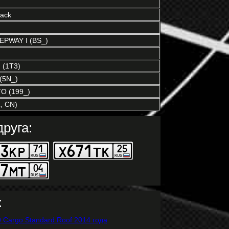
ack
PWAY I (BS_)
(1T3)
(5N_)
 (199_)
, CN)
руга:
: