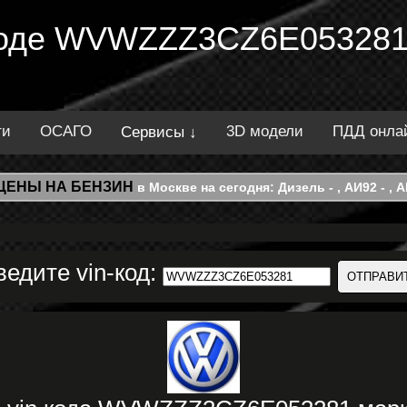
 коде WVWZZZ3CZ6E053281
ти
ОСАГО
3D модели
ПДД онла
Сервисы ↓
ЦЕНЫ НА БЕНЗИН
в Москве на сегодня: Дизель - , АИ92 - , АИ
ведите vin-код: