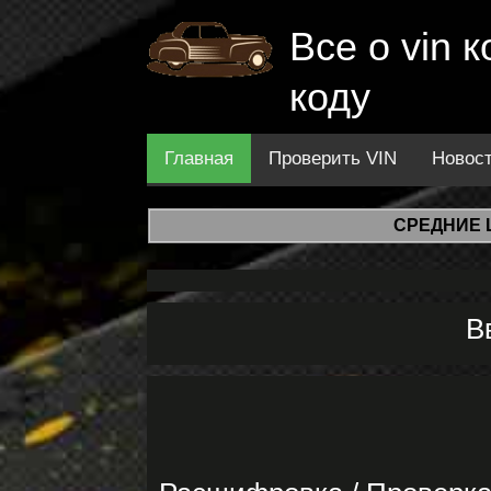
Все о vin
коду
Главная
Проверить VIN
Новос
СРЕДНИЕ 
В