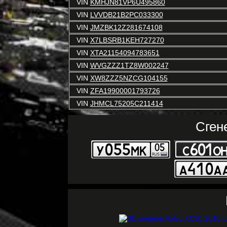
VIN
KMHJN81VP6U495860
VIN
LVVDB21B2PC033300
VIN
JMZBK12Z281674108
VIN
X7LBSRB1KEH727270
VIN
XTA21154094783651
VIN
WVGZZZ1TZ8W002247
VIN
XW8ZZZ5NZCG104155
VIN
ZFA19900001793726
VIN
JHMCL75205C211414
Сген