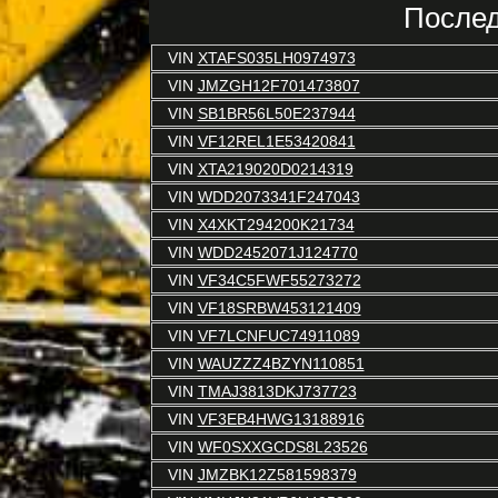
Послед
VIN
XTAFS035LH0974973
VIN
JMZGH12F701473807
VIN
SB1BR56L50E237944
VIN
VF12REL1E53420841
VIN
XTA219020D0214319
VIN
WDD2073341F247043
VIN
X4XKT294200K21734
VIN
WDD2452071J124770
VIN
VF34C5FWF55273272
VIN
VF18SRBW453121409
VIN
VF7LCNFUC74911089
VIN
WAUZZZ4BZYN110851
VIN
TMAJ3813DKJ737723
VIN
VF3EB4HWG13188916
VIN
WF0SXXGCDS8L23526
VIN
JMZBK12Z581598379