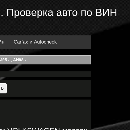
. Проверка авто по ВИН
йн
Carfax и Autocheck
95 - , АИ98 -