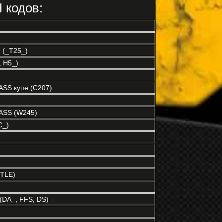
 кодов:
 (_T25_)
 H5_)
SS купе (C207)
ASS (W245)
C_)
TLE)
(DA_, FFS, DS)