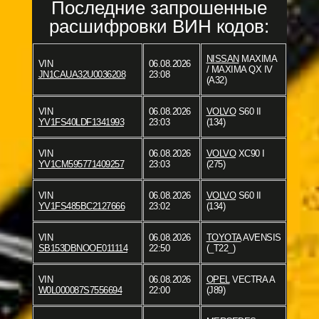
Последние запрошенные
расшифровки ВИН кодов:
NISSAN
MAXIMA
VIN
06.08.2026
/ MAXIMA QX IV
JN1CAUA32U0036208
23:08
(A32)
VIN
06.08.2026
VOLVO
S60 II
YV1FS40LDF1341993
23:03
(134)
VIN
06.08.2026
VOLVO
XC90 I
YV1CM595771409257
23:03
(275)
VIN
06.08.2026
VOLVO
S60 II
YV1FS485BC2127666
23:02
(134)
VIN
06.08.2026
TOYOTA
AVENSIS
SB153DBNOOE011114
22:50
(_T22_)
VIN
06.08.2026
OPEL
VECTRA A
W0L000087S7556694
22:00
(J89)