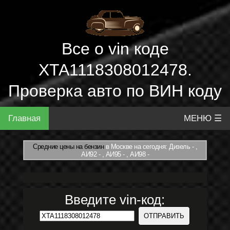
Все о vin коде
XTA1118308012478.
Проверка авто по ВИН коду
Главная
МЕНЮ ☰
Средние цены на бензин
в Москве на сегодня: Дизель - ,
АИ92 - , АИ95 - , АИ98 -
Введите vin-код: