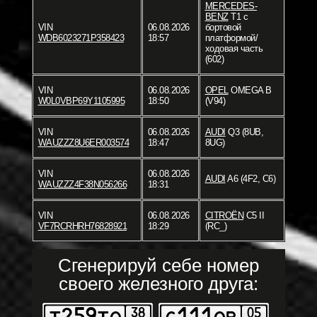
MERCEDES-
BENZ
T1 c
VIN
06.08.2026
бортовой
WDB6023271P358423
18:57
платформой/
ходовая часть
(602)
VIN
06.08.2026
OPEL
OMEGA B
W0L0VBP69Y1105995
18:50
(V94)
VIN
06.08.2026
AUDI
Q3 (8UB,
WAUZZZ8U6ER003574
18:47
8UG)
VIN
06.08.2026
AUDI
A6 (4F2, C6)
WAUZZZ4F38N056266
18:31
VIN
06.08.2026
CITROËN
C5 II
VF7RCRHRH76828921
18:29
(RC_)
Сгенерируй себе номер
своего железного друга: