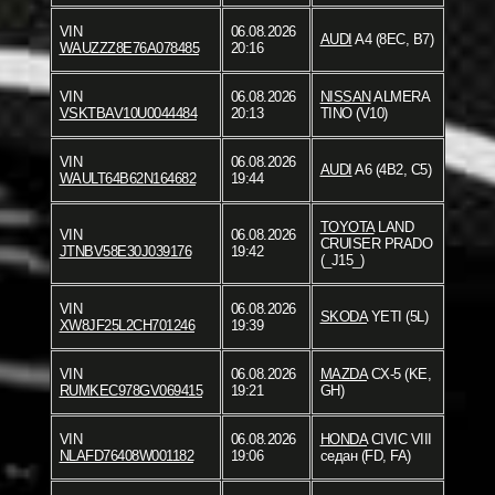
VIN
06.08.2026
AUDI
A4 (8EC, B7)
WAUZZZ8E76A078485
20:16
VIN
06.08.2026
NISSAN
ALMERA
VSKTBAV10U0044484
20:13
TINO (V10)
VIN
06.08.2026
AUDI
A6 (4B2, C5)
WAULT64B62N164682
19:44
TOYOTA
LAND
VIN
06.08.2026
CRUISER PRADO
JTNBV58E30J039176
19:42
(_J15_)
VIN
06.08.2026
SKODA
YETI (5L)
XW8JF25L2CH701246
19:39
VIN
06.08.2026
MAZDA
CX-5 (KE,
RUMKEC978GV069415
19:21
GH)
VIN
06.08.2026
HONDA
CIVIC VIII
NLAFD76408W001182
19:06
седан (FD, FA)