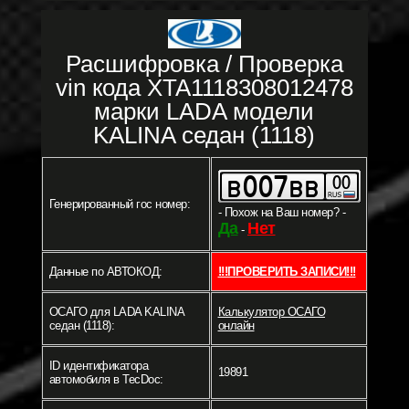
Расшифровка / Проверка
vin кода XTA1118308012478
марки LADA модели
KALINA седан (1118)
Генерированный гос номер:
- Похож на Ваш номер? -
Да
Нет
-
Данные по АВТОКОД:
!!!ПРОВЕРИТЬ ЗАПИСИ!!!
ОСАГО для LADA KALINA
Калькулятор ОСАГО
седан (1118):
онлайн
ID идентификатора
19891
автомобиля в TecDoc: