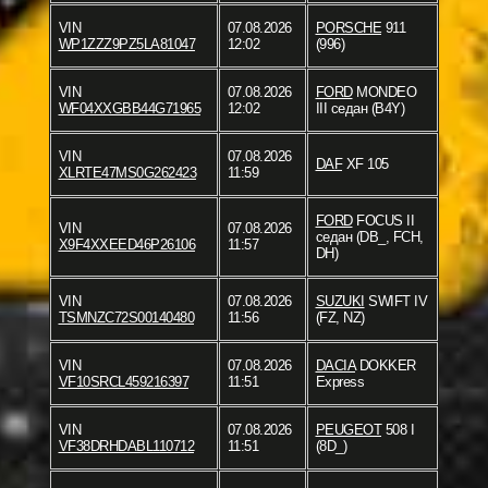
VIN
07.08.2026
PORSCHE
911
WP1ZZZ9PZ5LA81047
12:02
(996)
VIN
07.08.2026
FORD
MONDEO
WF04XXGBB44G71965
12:02
III седан (B4Y)
VIN
07.08.2026
DAF
XF 105
XLRTE47MS0G262423
11:59
FORD
FOCUS II
VIN
07.08.2026
седан (DB_, FCH,
X9F4XXEED46P26106
11:57
DH)
VIN
07.08.2026
SUZUKI
SWIFT IV
TSMNZC72S00140480
11:56
(FZ, NZ)
VIN
07.08.2026
DACIA
DOKKER
VF10SRCL459216397
11:51
Express
VIN
07.08.2026
PEUGEOT
508 I
VF38DRHDABL110712
11:51
(8D_)