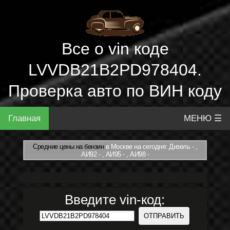
Все о vin коде
LVVDB21B2PD978404.
Проверка авто по ВИН коду
Главная
МЕНЮ ☰
Средние цены на бензин
в Москве на сегодня: Дизель - ,
АИ92 - , АИ95 - , АИ98 -
Введите vin-код: