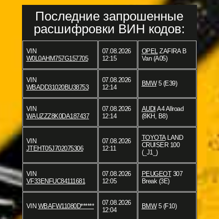
Последние запрошенные
расшифровки ВИН кодов:
VIN
07.08.2026
OPEL
ZAFIRA B
W0L0AHM757G157705
12:15
Van (A05)
VIN
07.08.2026
BMW
5 (E39)
WBADD31020BU38753
12:14
VIN
07.08.2026
AUDI
A4 Allroad
WAUZZZ8K0DA187437
12:14
(8KH, B8)
TOYOTA
LAND
VIN
07.08.2026
CRUISER 100
JTEHT05J702075306
12:11
(_J1_)
VIN
07.08.2026
PEUGEOT
307
VF33ENFUC84111681
12:05
Break (3E)
07.08.2026
VIN
WBAFW11080D******
BMW
5 (F10)
12:04