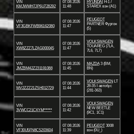
VIN
07.08.2026
HYUNDAI
H-1 /
KMJWWH7JP6U728292
11:48
STAREX вэн (A1)
PEUGEOT
VIN
07.08.2026
PARTNER Фургон
VF3GBKFWB96162080
11:47
(5)
VOLKSWAGEN
VIN
07.08.2026
TOUAREG (7LA,
XW8ZZZ7LZAG000045
11:47
7L6, 7L7)
VIN
07.08.2026
MAZDA
3 (BM,
JMZBM42Z231191088
11:45
BN)
VOLKSWAGEN
LT
VIN
07.08.2026
28-35 I автобус
WV2ZZZ21ZSH012729
11:44
(281-363)
VOLKSWAGEN
VIN
07.08.2026
NEW BEETLE
3VWCC21CXYM******
11:42
(9C1, 1C1)
VIN
07.08.2026
PEUGEOT
3008
VF30U5FN8CS203604
11:39
вэн (0U_)