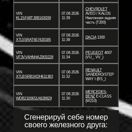
CHEVROLET
VIN
07.08.2026
AVEO / KALOS
KL1SF48TJ8B163039
11:39
Наклонная задняя
часть (T200)
VIN
07.08.2026
DACIA
1300
X7L5SRAT657420185
11:38
VIN
07.08.2026
PEUGEOT
4007
VF3VV4HNHAZ803228
11:34
(VU_, VV_)
RENAULT
VIN
07.08.2026
SANDERO/STEP
X7LBSRB1KDH611383
11:32
WAY I (BS_)
MERCEDES-
VIN
07.08.2026
BENZ
E-CLASS
WDB2100651A828829
11:30
(W210)
Сгенерируй себе номер
своего железного друга: