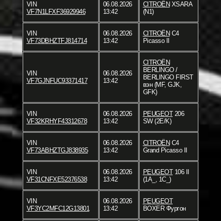
VIN
06.08.2026
CITROËN
XSARA
VF7N1LFXF36929946
13:42
(N1)
VIN
06.08.2026
CITROËN
C4
VF73DBHZTFJ814714
13:42
Picasso II
CITROËN
BERLINGO /
VIN
06.08.2026
BERLINGO FIRST
VF7GJNFUC93371417
13:42
вэн (MF, GJK,
GFK)
VIN
06.08.2026
PEUGEOT
206
VF32KRHYF43312678
13:42
SW (2E/K)
VIN
06.08.2026
CITROËN
C4
VF73ABHZTGJ838935
13:42
Grand Picasso II
VIN
06.08.2026
PEUGEOT
106 II
VF31CNFXE52376538
13:42
(1A_, 1C_)
VIN
06.08.2026
PEUGEOT
VF3YC2MFC12G13801
13:42
BOXER Фургон