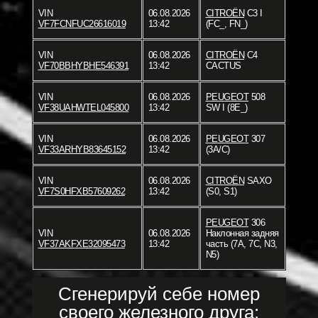
VIN
06.08.2026
CITROËN
C3 I
VF7FCNFUC26616019
13:42
(FC_, FN_)
VIN
06.08.2026
CITROËN
C4
VF70BBHYBHE546391
13:42
CACTUS
VIN
06.08.2026
PEUGEOT
508
VF38UAHWTEL045800
13:42
SW I (8E_)
VIN
06.08.2026
PEUGEOT
307
VF33ARHYB83645152
13:42
(3A/C)
VIN
06.08.2026
CITROËN
SAXO
VF7S0HFXB57609262
13:42
(S0, S1)
PEUGEOT
306
VIN
06.08.2026
Наклонная задняя
VF37AKFXE32095473
13:42
часть (7A, 7C, N3,
N5)
Сгенерируй себе номер
своего железного друга: