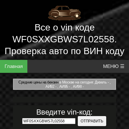
Все о vin коде
WF0SXXGBWS7L02558.
Проверка авто по ВИН коду
Главная
МЕНЮ ☰
Средние цены на бензин
в Москве на сегодня: Дизель - ,
АИ92 - , АИ95 - , АИ98 -
Введите vin-код: