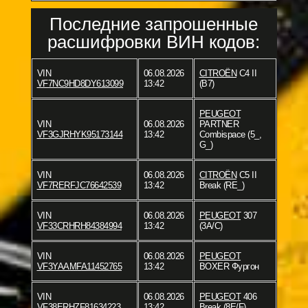
Последние запрошенные
расшифровки ВИН кодов:
VIN
06.08.2026
CITROËN
C4 II
VF7NC9HD8DY613099
13:42
(B7)
PEUGEOT
VIN
06.08.2026
PARTNER
VF3GJRHYK95173144
13:42
Combispace (5_,
G_)
VIN
06.08.2026
CITROËN
C5 II
VF7RERFJC76642539
13:42
Break (RE_)
VIN
06.08.2026
PEUGEOT
307
VF33CRHRH84384994
13:42
(3A/C)
VIN
06.08.2026
PEUGEOT
VF3YAAMFA11452765
13:42
BOXER Фургон
VIN
06.08.2026
PEUGEOT
406
VF38ERHZF81634223
13:42
Break (8E/F)