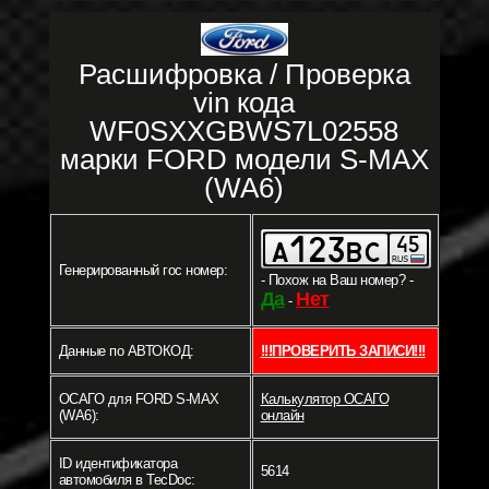
Расшифровка / Проверка
vin кода
WF0SXXGBWS7L02558
марки FORD модели S-MAX
(WA6)
Генерированный гос номер:
- Похож на Ваш номер? -
Да
Нет
-
Данные по АВТОКОД:
!!!ПРОВЕРИТЬ ЗАПИСИ!!!
ОСАГО для FORD S-MAX
Калькулятор ОСАГО
(WA6):
онлайн
ID идентификатора
5614
автомобиля в TecDoc: