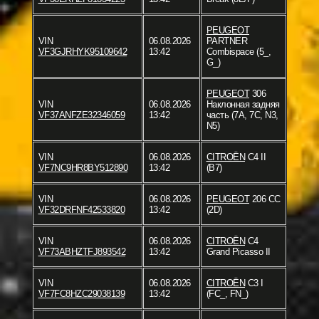
PEUGEOT
VIN
06.08.2026
PARTNER
VF3GJRHYK95109642
13:42
Combispace (5_,
G_)
PEUGEOT
306
VIN
06.08.2026
Наклонная задняя
VF37ANFZE32346059
13:42
часть (7A, 7C, N3,
N5)
VIN
06.08.2026
CITROËN
C4 II
VF7NC9HR8BY512890
13:42
(B7)
VIN
06.08.2026
PEUGEOT
206 CC
VF32DRFNF42533820
13:42
(2D)
VIN
06.08.2026
CITROËN
C4
VF73ABHZTFJ893542
13:42
Grand Picasso II
VIN
06.08.2026
CITROËN
C3 I
VF7FC8HZC29038139
13:42
(FC_, FN_)