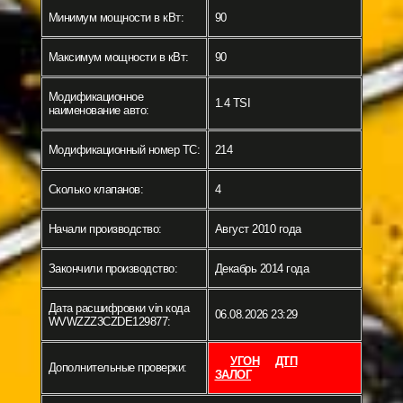
Минимум мощности в кВт:
90
Максимум мощности в кВт:
90
Модификационное
1.4 TSI
наименование авто:
Модификационный номер ТС:
214
Сколько клапанов:
4
Начали производство:
Август 2010 года
Закончили производство:
Декабрь 2014 года
Дата расшифровки vin кода
06.08.2026 23:29
WVWZZZ3CZDE129877:
УГОН
ДТП
Дополнительные проверки:
ЗАЛОГ