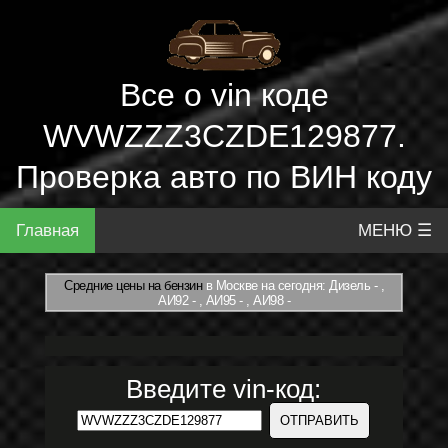
Все о vin коде
WVWZZZ3CZDE129877.
Проверка авто по ВИН коду
Главная
МЕНЮ ☰
Средние цены на бензин
в Москве на сегодня: Дизель - ,
АИ92 - , АИ95 - , АИ98 -
Введите vin-код: