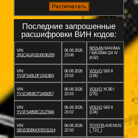
Последние запрошенные
расшифровки ВИН кодов:
NISSAN
MAXIMA
VIN
06.08.2026
/ MAXIMA QX IV
JN1CAUA32U0036208
23:08
(A32)
VIN
06.08.2026
VOLVO
S60 II
YV1FS40LDF1341993
23:03
(134)
VIN
06.08.2026
VOLVO
XC90 I
YV1CM595771409257
23:03
(275)
VIN
06.08.2026
VOLVO
S60 II
YV1FS485BC2127666
23:02
(134)
VIN
06.08.2026
TOYOTA
AVENSIS
SB153DBNOOE011114
22:50
(_T22_)