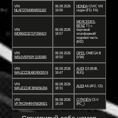
VIN
06.08.2026
HONDA
CIVIC VIII
NLAFD76408W001182
19:06
седан (FD, FA)
MERCEDES-
BENZ
T1 c
VIN
06.08.2026
бортовой
WDB6023271P358423
18:57
платформой/
ходовая часть
(602)
VIN
06.08.2026
OPEL
OMEGA B
W0L0VBP69Y1105995
18:50
(V94)
VIN
06.08.2026
AUDI
Q3 (8UB,
WAUZZZ8U6ER003574
18:47
8UG)
VIN
06.08.2026
AUDI
A6 (4F2, C6)
WAUZZZ4F38N056266
18:31
VIN
06.08.2026
CITROËN
C5 II
VF7RCRHRH76828921
18:29
(RC_)