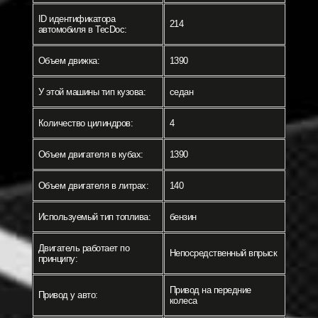
ID идентификатора
214
автомобиля в TecDoc:
Объем движка:
1390
У этой машины тип кузова:
седан
Количество цилиндров:
4
Объем двигателя в кубах:
1390
Объем двигателя в литрах:
140
Используемый тип топлива:
бензин
Двигатель работает по
Непосредственный впрыск
принципу:
Привод на передние
Привод у авто:
колеса