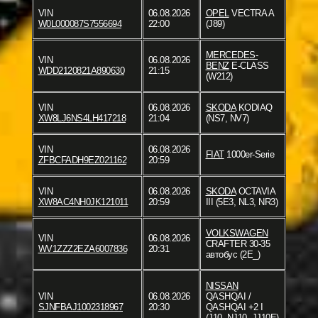
VIN
06.08.2026
OPEL
VECTRA A
W0L000087S7556694
22:00
(J89)
MERCEDES-
VIN
06.08.2026
BENZ
E-CLASS
WDD2120821A890630
21:15
(W212)
VIN
06.08.2026
SKODA
KODIAQ
XW8LJ6NS4LH417218
21:04
(NS7, NV7)
VIN
06.08.2026
FIAT
1000er-Serie
ZFBCFADH9EZ021162
20:59
VIN
06.08.2026
SKODA
OCTAVIA
XW8AC4NH0JK121011
20:59
III (5E3, NL3, NR3)
VOLKSWAGEN
VIN
06.08.2026
CRAFTER 30-35
WV1ZZZ2EZA6007836
20:31
автобус (2E_)
NISSAN
VIN
06.08.2026
QASHQAI /
SJNFBAJ1002318967
20:30
QASHQAI +2 I
(J10, NJ10, JJ10E)