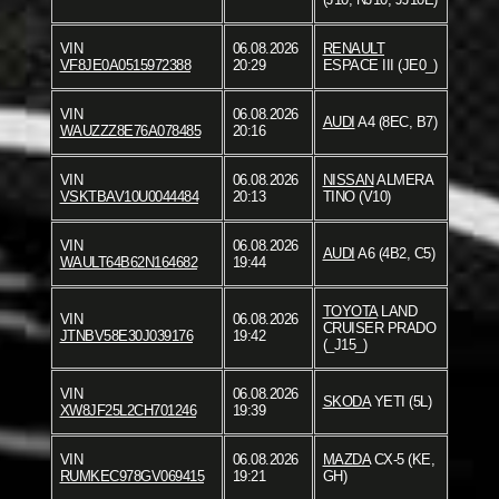
VIN
06.08.2026
RENAULT
VF8JE0A0515972388
20:29
ESPACE III (JE0_)
VIN
06.08.2026
AUDI
A4 (8EC, B7)
WAUZZZ8E76A078485
20:16
VIN
06.08.2026
NISSAN
ALMERA
VSKTBAV10U0044484
20:13
TINO (V10)
VIN
06.08.2026
AUDI
A6 (4B2, C5)
WAULT64B62N164682
19:44
TOYOTA
LAND
VIN
06.08.2026
CRUISER PRADO
JTNBV58E30J039176
19:42
(_J15_)
VIN
06.08.2026
SKODA
YETI (5L)
XW8JF25L2CH701246
19:39
VIN
06.08.2026
MAZDA
CX-5 (KE,
RUMKEC978GV069415
19:21
GH)