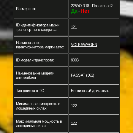
225/40 R18 - Правильно? -
Размер шин:
Да
Нет
-
ID идентификатора марки
121
транспортного средства:
Наименование
VOLKSWAGEN
идентификатора марки авто:
ID модели транспорта:
9003
Наименование модели
PASSAT (362)
автомобиля:
Тип движка в ТС:
Бензиновый двигатель
Минимальная мощность в
122
лошадиных силах:
Максимальная мощность в
122
лошадиных силах: