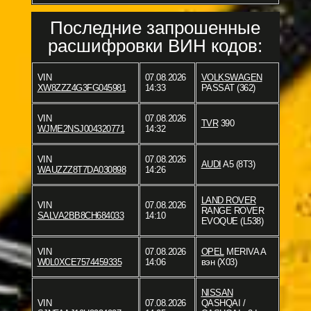
Последние запрошенные
расшифровки ВИН кодов:
VIN
07.08.2026
VOLKSWAGEN
XW8ZZZ4G3FG045981
14:33
PASSAT (362)
VIN
07.08.2026
TVR
390
WJME2NSJ004320771
14:32
VIN
07.08.2026
AUDI
A5 (8T3)
WAUZZZ8T7DA030898
14:26
LAND ROVER
VIN
07.08.2026
RANGE ROVER
SALVA2BB8CH684033
14:10
EVOQUE (L538)
VIN
07.08.2026
OPEL
MERIVA A
W0L0XCE7574459335
14:06
вэн (X03)
NISSAN
VIN
07.08.2026
QASHQAI /