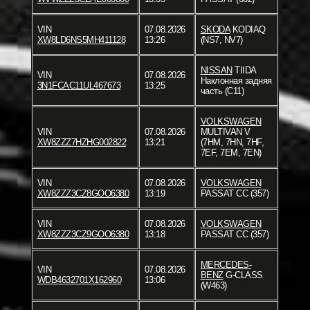
VIN
07.08.2026
SKODA
KODIAQ
XW8LD6NS5MH411128
13:26
(NS7, NV7)
NISSAN
TIIDA
VIN
07.08.2026
Наклонная задняя
3N1FCAC11UL467673
13:25
часть (C11)
VOLKSWAGEN
VIN
07.08.2026
MULTIVAN V
XW8ZZZ7HZHG002822
13:21
(7HM, 7HN, 7HF,
7EF, 7EM, 7EN)
VIN
07.08.2026
VOLKSWAGEN
XW8ZZZ3CZ8GOO6380
13:19
PASSAT CC (357)
VIN
07.08.2026
VOLKSWAGEN
XW8ZZZ3CZ9GOO6380
13:18
PASSAT CC (357)
MERCEDES-
VIN
07.08.2026
BENZ
G-CLASS
WDB4632701X162960
13:06
(W463)