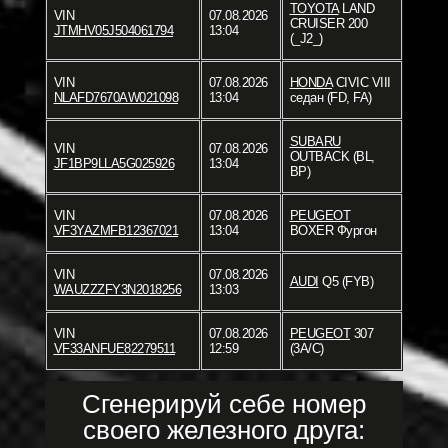
TOYOTA
LAND
VIN
07.08.2026
CRUISER 200
JTMHV05J504061794
13:04
(_J2_)
VIN
07.08.2026
HONDA
CIVIC VIII
NLAFD7670AW021098
13:04
седан (FD, FA)
SUBARU
VIN
07.08.2026
OUTBACK (BL,
JF1BP9LLA5G025926
13:04
BP)
VIN
07.08.2026
PEUGEOT
VF3YAZMFB12367021
13:04
BOXER Фургон
VIN
07.08.2026
AUDI
Q5 (FYB)
WAUZZZFY3N2018256
13:03
VIN
07.08.2026
PEUGEOT
307
VF33ANFUE82279511
12:59
(3A/C)
Сгенерируй себе номер
своего железного друга: