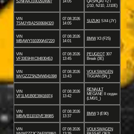
SJNFAAJ10U2924997
14:05
QASHQAI +2 I
(J10, NJ10, JJ10E)
VIN
07.08.2026
SUZUKI
SX4 (JY)
TSMJYBA2S00684320
14:05
VIN
07.08.2026
BMW
X3 (F25)
WBAWY310200A67220
14:01
VIN
07.08.2026
PEUGEOT
307
VF33E9HXC84830453
13:45
Break (3E)
VIN
07.08.2026
VOLKSWAGEN
WVGZZZ5NZMW041098
13:43
TIGUAN (5N_)
RENAULT
VIN
07.08.2026
MEGANE II седан
VF1LM1B0E38416974
13:42
(LM0/1_)
VIN
07.08.2026
BMW
3 (E90)
WBAVB11010VE38985
13:37
VIN
07.08.2026
VOLKSWAGEN
WVWZZZ3CZAE003860
13:35
PASSAT (362)