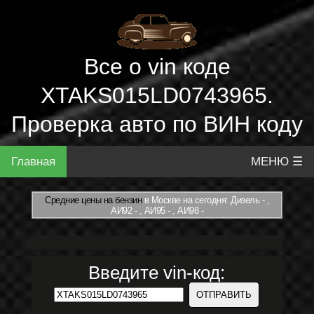
Все о vin коде
XTAKS015LD0743965.
Проверка авто по ВИН коду
Главная
МЕНЮ ☰
Средние цены на бензин
в Москве на сегодня: Дизель - ,
АИ92 - , АИ95 - , АИ98 -
Введите vin-код: