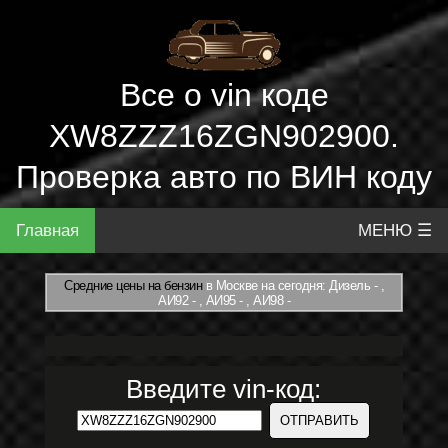
Все о vin коде
XW8ZZZ16ZGN902900.
Проверка авто по ВИН коду
Главная
МЕНЮ ☰
Средние цены на бензин
в Москве на сегодня: Дизель - ,
АИ92 - , АИ95 - , АИ98 -
Введите vin-код: