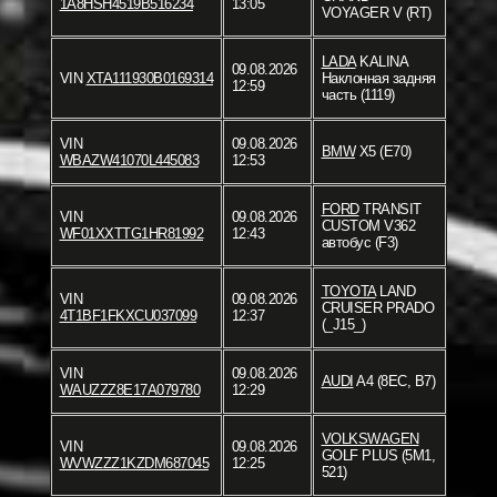
1A8HSH4519B516234
13:05
VOYAGER V (RT)
LADA
KALINA
09.08.2026
VIN
XTA111930B0169314
Наклонная задняя
12:59
часть (1119)
VIN
09.08.2026
BMW
X5 (E70)
WBAZW41070L445083
12:53
FORD
TRANSIT
VIN
09.08.2026
CUSTOM V362
WF01XXTTG1HR81992
12:43
автобус (F3)
TOYOTA
LAND
VIN
09.08.2026
CRUISER PRADO
4T1BF1FKXCU037099
12:37
(_J15_)
VIN
09.08.2026
AUDI
A4 (8EC, B7)
WAUZZZ8E17A079780
12:29
VOLKSWAGEN
VIN
09.08.2026
GOLF PLUS (5M1,
WVWZZZ1KZDM687045
12:25
521)