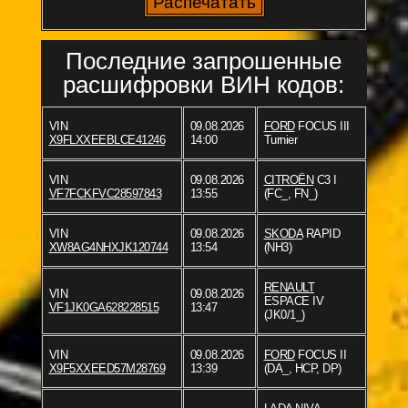
Последние запрошенные
расшифровки ВИН кодов:
VIN
09.08.2026
FORD
FOCUS III
X9FLXXEEBLCE41246
14:00
Turnier
VIN
09.08.2026
CITROËN
C3 I
VF7FCKFVC28597843
13:55
(FC_, FN_)
VIN
09.08.2026
SKODA
RAPID
XW8AG4NHXJK120744
13:54
(NH3)
RENAULT
VIN
09.08.2026
ESPACE IV
VF1JK0GA628228515
13:47
(JK0/1_)
VIN
09.08.2026
FORD
FOCUS II
X9F5XXEED57M28769
13:39
(DA_, HCP, DP)