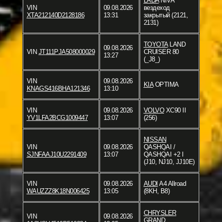
LADA
NIVA
VIN
09.08.2026
вездеход
XTA212140D2128186
13:31
закрытый (2121,
2131)
TOYOTA
LAND
09.08.2026
VIN
JT111PJA508000029
CRUISER 80
13:27
(_J8_)
VIN
09.08.2026
KIA
OPTIMA
KNAGS416BHA121346
13:10
VIN
09.08.2026
VOLVO
XC90 II
YV1LFA2BCG1009447
13:07
(256)
NISSAN
VIN
09.08.2026
QASHQAI /
SJNFAAJ10U2291409
13:07
QASHQAI +2 I
(J10, NJ10, JJ10E)
VIN
09.08.2026
AUDI
A4 Allroad
WAUZZZ8K18N006425
13:05
(8KH, B8)
CHRYSLER
VIN
09.08.2026
GRAND