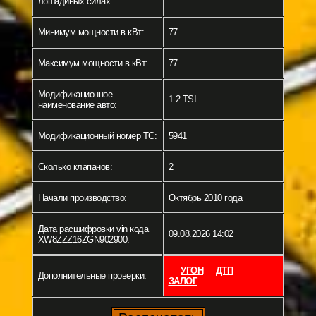
лошадиных силах:
Минимум мощности в кВт:
77
Максимум мощности в кВт:
77
Модификационное
1.2 TSI
наименование авто:
Модификационный номер ТС:
5941
Сколько клапанов:
2
Начали производство:
Октябрь 2010 года
Дата расшифровки vin кода
09.08.2026 14:02
XW8ZZZ16ZGN902900:
УГОН
ДТП
Дополнительные проверки:
ЗАЛОГ