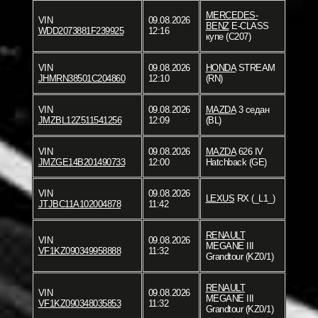
MERCEDES-
VIN
09.08.2026
BENZ
E-CLASS
WDD2073881F239925
12:16
купе (C207)
VIN
09.08.2026
HONDA
STREAM
JHMRN38501C204860
12:10
(RN)
VIN
09.08.2026
MAZDA
3 седан
JMZBL12Z511541256
12:09
(BL)
VIN
09.08.2026
MAZDA
626 IV
JMZGE14B201490733
12:00
Hatchback (GE)
VIN
09.08.2026
LEXUS
RX (_L1_)
JTJBC11A102004878
11:42
RENAULT
VIN
09.08.2026
MEGANE III
VF1KZ090349958888
11:32
Grandtour (KZ0/1)
RENAULT
VIN
09.08.2026
MEGANE III
VF1KZ090348035853
11:32
Grandtour (KZ0/1)