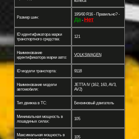
колеса
195/60 R16 - Правильно? -
Размер шин:
Да
Нет
-
ID идентификатора марки
121
транспортного средства:
Наименование
VOLKSWAGEN
идентификатора марки авто:
ID модели транспорта:
9118
Наименование модели
JETTA IV (162, 163, AV3,
автомобиля:
AV2)
Тип движка в ТС:
Бензиновый двигатель
Минимальная мощность в
105
лошадиных силах:
Максимальная мощность в
105