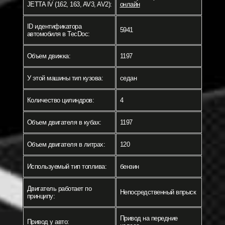
JETTA IV (162, 163, AV3, AV2):
онлайн
ID идентификатора
5941
автомобиля в TecDoc:
Объем движка:
1197
У этой машины тип кузова:
седан
Количество цилиндров:
4
Объем двигателя в кубах:
1197
Объем двигателя в литрах:
120
Используемый тип топлива:
бензин
Двигатель работает по
Непосредственный впрыск
принципу:
Привод на передние
Привод у авто: