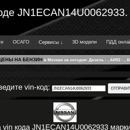
 коде JN1ECAN14U0062933.
ти
ОСАГО
3D модели
ПДД онла
Сервисы ↓
ЦЕНЫ НА БЕНЗИН
в Москве на сегодня: Дизель - , АИ92 - , АИ
ведите vin-код:
а vin кода JN1ECAN14U0062933 мар