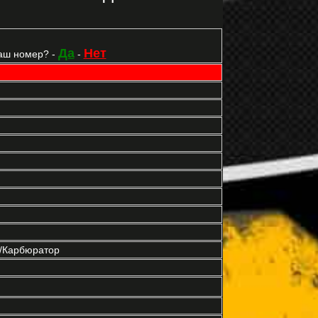
Да
Нет
аш номер? -
-
р/Карбюратор