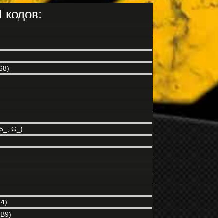
 кодов:
68)
5_, G_)
4)
B9)