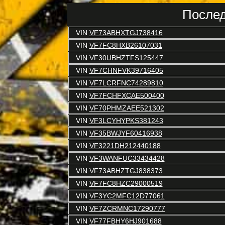
Послед
VIN
VF73ABHXTGJ738416
VIN
VF7FC8HXB26107031
VIN
VF30UBHZTFS125447
VIN
VF7CHNFVK39716405
VIN
VF7LCRFNC74289810
VIN
VF7FCHFXCAE500400
VIN
VF70PHMZAEE521302
VIN
VF3LCYHYPKS381243
VIN
VF35BWJYF60416938
VIN
VF3221DH212440188
VIN
VF3WANFUC33434428
VIN
VF73ABHZTGJ838373
VIN
VF7FC8HZC29000519
VIN
VF3YC2MFC12D77061
VIN
VF7ZCRMNC17290777
VIN
VF77FBHY6HJ901688