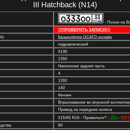
III Hatchback (N14)
- Похож на В
!!!ПРОВЕРИТЬ ЗАПИСИ!!!
4):
Калькулятор ОСАГО онлайн
гидравлический
4190
1392
Наклонная задняя часть
4
1392
140
бензин
Впрыскивание во впускной коллекто
Привод на передние колеса
Да
Нет
215/65 R16 - Правильно? -
-
дства:
80