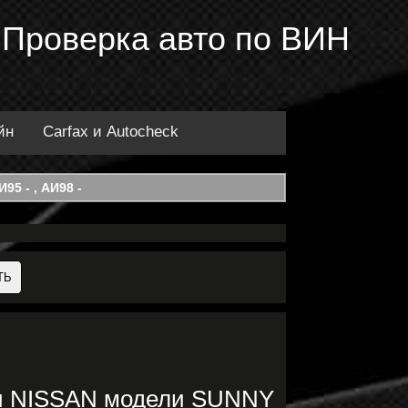
 Проверка авто по ВИН
йн
Carfax и Autocheck
95 - , АИ98 -
ки NISSAN модели SUNNY