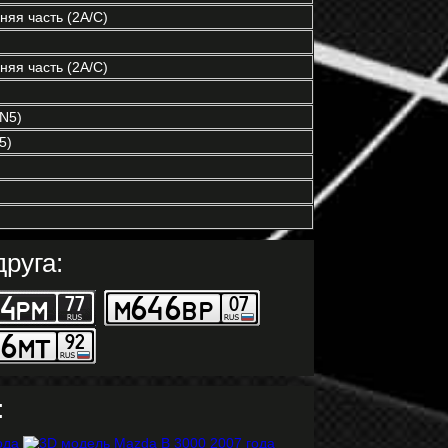
яя часть (2A/C)
яя часть (2A/C)
 N5)
5)
руга:
: