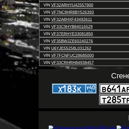
VIN
VF32ARHYU42557900
VIN
VF7NC9HR8BY526393
VIN
VF32A8HXF43492611
VIN
VF33C9HYB84016529
VIN
VF37ERHYE33081850
VIN
VF35BWJZE60240276
VIN
U6YJE55258L031262
VIN
VF7FCNFUC28685000
VIN
VF33CRHRH84938457
Сген