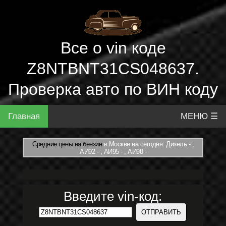
Все о vin коде
Z8NTBNT31CS048637.
Проверка авто по ВИН коду
Главная
МЕНЮ ☰
Средние цены на бензин
в Москве на сегодня: Дизель - ,
АИ92 - , АИ95 - , АИ98 -
Введите vin-код: