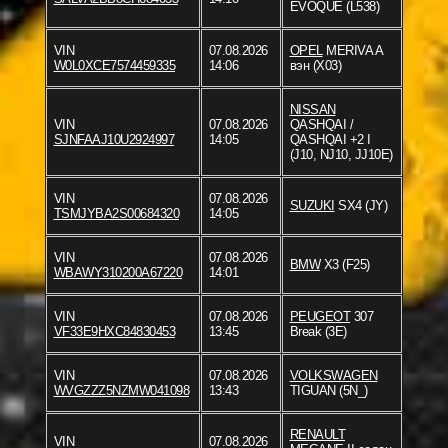
EVOQUE (L538)
VIN
07.08.2026
OPEL
MERIVA A
W0L0XCE7574459335
14:06
вэн (X03)
NISSAN
VIN
07.08.2026
QASHQAI /
SJNFAAJ10U2924997
14:05
QASHQAI +2 I
(J10, NJ10, JJ10E)
VIN
07.08.2026
SUZUKI
SX4 (JY)
TSMJYBA2S00684320
14:05
VIN
07.08.2026
BMW
X3 (F25)
WBAWY310200A67220
14:01
VIN
07.08.2026
PEUGEOT
307
VF33E9HXC84830453
13:45
Break (3E)
VIN
07.08.2026
VOLKSWAGEN
WVGZZZ5NZMW041098
13:43
TIGUAN (5N_)
RENAULT
VIN
07.08.2026