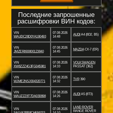
Последние запрошенные
расшифровки ВИН кодов:
VIN
07.08.2026
AUDI
A4 (8D2, B5)
WAUDC28D0YA190493
14:48
VIN
07.08.2026
MAZDA
CX-7 (ER)
JMZER893800123840
14:45
VIN
07.08.2026
VOLKSWAGEN
XW8ZZZ4G3FG045981
14:33
PASSAT (362)
VIN
07.08.2026
TVR
390
WJME2NSJ004320771
14:32
VIN
07.08.2026
AUDI
A5 (8T3)
WAUZZZ8T7DA030898
14:26
LAND ROVER
VIN
07.08.2026
RANGE ROVER
SALVA2BB8CH684033
14:10