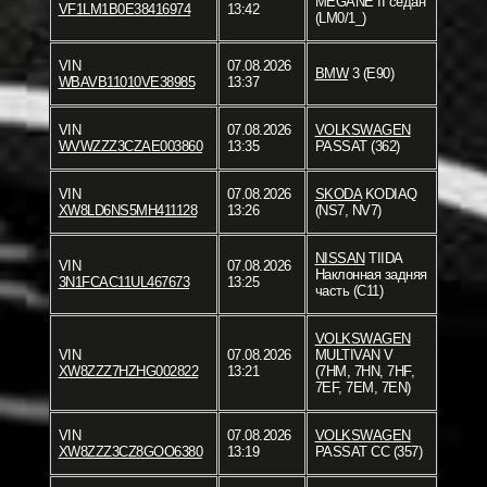
MEGANE II седан
VF1LM1B0E38416974
13:42
(LM0/1_)
VIN
07.08.2026
BMW
3 (E90)
WBAVB11010VE38985
13:37
VIN
07.08.2026
VOLKSWAGEN
WVWZZZ3CZAE003860
13:35
PASSAT (362)
VIN
07.08.2026
SKODA
KODIAQ
XW8LD6NS5MH411128
13:26
(NS7, NV7)
NISSAN
TIIDA
VIN
07.08.2026
Наклонная задняя
3N1FCAC11UL467673
13:25
часть (C11)
VOLKSWAGEN
VIN
07.08.2026
MULTIVAN V
XW8ZZZ7HZHG002822
13:21
(7HM, 7HN, 7HF,
7EF, 7EM, 7EN)
VIN
07.08.2026
VOLKSWAGEN
XW8ZZZ3CZ8GOO6380
13:19
PASSAT CC (357)