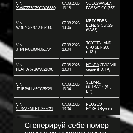
VIN
07.08.2026
VOLKSWAGEN
XW8ZZZ3CZ9GOO6380
13:18
PASSAT CC (357)
MERCEDES-
VIN
07.08.2026
BENZ
G-CLASS
WDB4632701X162960
13:06
(W463)
TOYOTA
LAND
VIN
07.08.2026
CRUISER 200
JTMHV05J504061794
13:04
(_J2_)
VIN
07.08.2026
HONDA
CIVIC VIII
NLAFD7670AW021098
13:04
седан (FD, FA)
SUBARU
VIN
07.08.2026
OUTBACK (BL,
JF1BP9LLA5G025926
13:04
BP)
VIN
07.08.2026
PEUGEOT
VF3YAZMFB12367021
13:04
BOXER Фургон
Сгенерируй себе номер