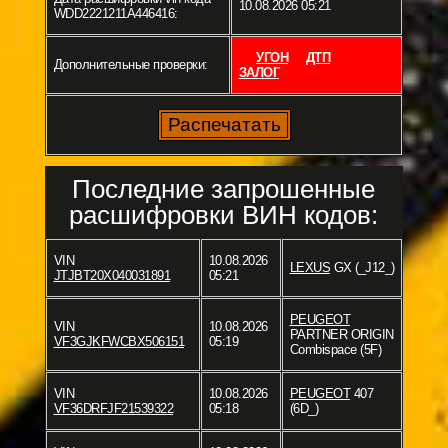
10.08.2026 05:21
WDD2221211A446416:
УГОН
ДТП
Дополнительные проверки:
ЗАЛОГ
Последние запрошенные
расшифровки ВИН кодов:
VIN
10.08.2026
LEXUS
GX (_J12_)
JTJBT20X040031891
05:21
PEUGEOT
VIN
10.08.2026
PARTNER ORIGIN
VF3GJKFWCBX506151
05:19
Combispace (5F)
VIN
10.08.2026
PEUGEOT
407
VF36DRFJF21539322
05:18
(6D_)