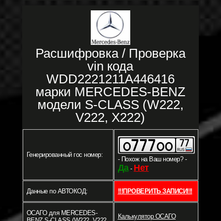
Расшифровка / Проверка
vin кода
WDD2221211A446416
марки MERCEDES-BENZ
модели S-CLASS (W222,
V222, X222)
Генерированный гос номер:
- Похож на Ваш номер? -
Да
Нет
-
Данные по АВТОКОД:
!!!ПРОВЕРИТЬ ЗАПИСИ!!!
ОСАГО для MERCEDES-
Калькулятор ОСАГО
BENZ S-CLASS (W222, V222,