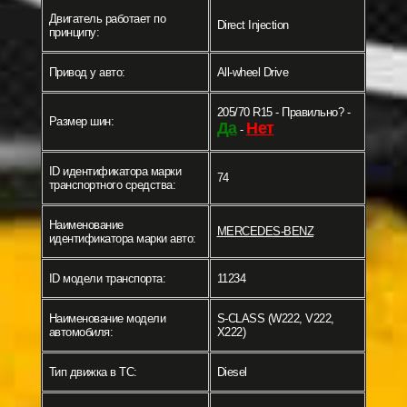
Двигатель работает по
Direct Injection
принципу:
Привод у авто:
All-wheel Drive
205/70 R15 - Правильно? -
Размер шин:
Да
Нет
-
ID идентификатора марки
74
транспортного средства:
Наименование
MERCEDES-BENZ
идентификатора марки авто:
ID модели транспорта:
11234
Наименование модели
S-CLASS (W222, V222,
автомобиля:
X222)
Тип движка в ТС:
Diesel