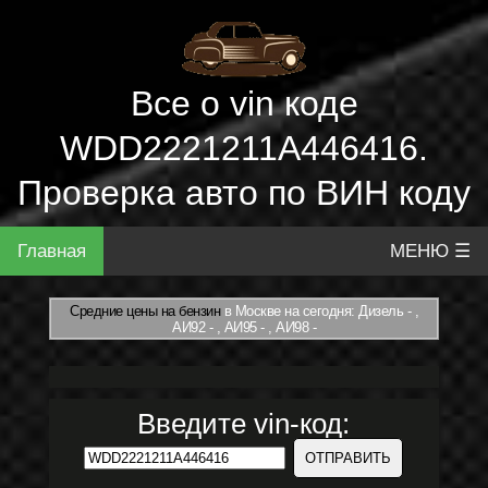
Все о vin коде
WDD2221211A446416.
Проверка авто по ВИН коду
Главная
МЕНЮ ☰
Средние цены на бензин
в Москве на сегодня: Дизель - ,
АИ92 - , АИ95 - , АИ98 -
Введите vin-код: