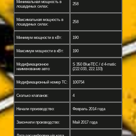
Минимальная мощность в
258
лошадиных силах:
Максимальная мощность в
258
лошадиных силах:
Минимум мощности в кВт:
190
Максимум мощности в кВт:
190
Модификационное
S 350 BlueTEC / d 4-matic
наименование авто:
(222.033, 222.133)
Модификационный номер ТС:
100754
Сколько клапанов:
4
Начали производство:
Февраль 2014 года
Закончили производство:
Май 2017 года
Дата расшифровки vin кода