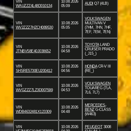
VIN
10.08.2026
AUDI
Q7 (4LB)
WAUZZZ4L48D010134
05:09
VOLKSWAGEN
VIN
10.08.2026
MULTIVAN V
WV2ZZZ7HZCH089530
05:05
(7HM, 7HN, 7HF,
7EF, 7EM, 7EN)
TOYOTA
LAND
VIN
10.08.2026
CRUISER PRADO
JTNBV58E40J038652
04:58
(_J15_)
VIN
10.08.2026
HONDA
CR-V III
SHSRE5730EU200412
04:56
(RE_)
VOLKSWAGEN
VIN
10.08.2026
TOUAREG (7LA,
WVGZZZ7LZ3D007599
04:53
7L6, 7L7)
MERCEDES-
VIN
10.08.2026
BENZ
G-CLASS
WDB4632481X123309
04:48
(W463)
VIN
10.08.2026
PEUGEOT
3008