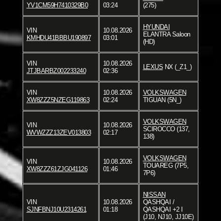
YV1CM59H7410329B0
03:24
(275)
HYUNDAI
VIN
10.08.2026
ELANTRA Saloon
KMHDU41BBBU190897
03:01
(HD)
VIN
10.08.2026
LEXUS
NX (_Z1_)
JTJBARBZ002233240
02:36
VIN
10.08.2026
VOLKSWAGEN
XW8ZZZ5NZEG119863
02:24
TIGUAN (5N_)
VOLKSWAGEN
VIN
10.08.2026
SCIROCCO (137,
WVWZZZ13ZEV013803
02:17
138)
VOLKSWAGEN
VIN
10.08.2026
TOUAREG (7P5,
XW8ZZZ61ZJG041126
01:46
7P6)
NISSAN
VIN
10.08.2026
QASHQAI /
SJNFBNJ10U2314261
01:18
QASHQAI +2 I
(J10, NJ10, JJ10E)