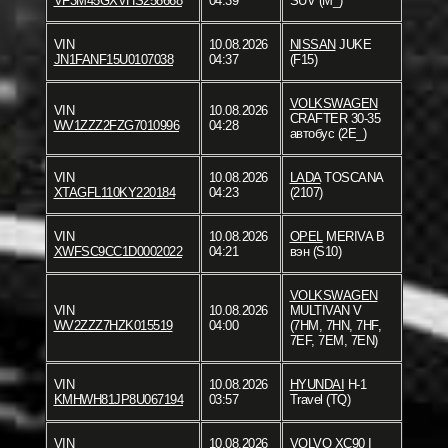
VF3M45GXVHS258668
04:39
SUV (M_)
VIN
10.08.2026
NISSAN
JUKE
JN1FANF15U0107038
04:37
(F15)
VOLKSWAGEN
VIN
10.08.2026
CRAFTER 30-35
WV1ZZZ2FZG7010996
04:28
автобус (2E_)
VIN
10.08.2026
LADA
TOSCANA
XTAGFL110KY220184
04:23
(2107)
VIN
10.08.2026
OPEL
MERIVA B
XWFSC9CC1D0002022
04:21
вэн (S10)
VOLKSWAGEN
VIN
10.08.2026
MULTIVAN V
WV2ZZZ7HZK015519
04:00
(7HM, 7HN, 7HF,
7EF, 7EM, 7EN)
VIN
10.08.2026
HYUNDAI
H-1
KMHWH81JP8U067194
03:57
Travel (TQ)
VIN
10.08.2026
VOLVO
XC90 I