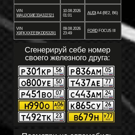
VIN
10.08.2026
AUDI
A4 (8E2, B6)
WAUJC68E33A322321
01:01
VIN
09.08.2026
FORD
FOCUS III
X9FKXXEEBKDD53291
23:49
Сгенерируй себе номер
своего железного друга: