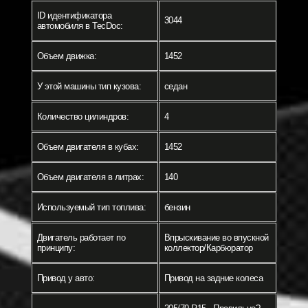
ID идентификатора
3044
автомобиля в TecDoc:
Объем движка:
1452
У этой машины тип кузова:
седан
Количество цилиндров:
4
Объем двигателя в кубах:
1452
Объем двигателя в литрах:
140
Используемый тип топлива:
бензин
Двигатель работает по
Впрыскивание во впускной
принципу:
коллектор/Карбюратор
Привод у авто:
Привод на задние колеса