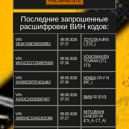
Последние запрошенные
расшифровки ВИН кодов:
VIN
08.08.2026
TOYOTA
AURIS
SB1KV56E50E003851
07:37
(_E15_)
VOLKSWAGEN
VIN
08.08.2026
TOURAN (1T1,
WVGZZZ1TZ6W075930
07:36
1T2)
VIN
08.08.2026
HONDA
CR-V III
SHSRE58707U011463
07:36
(RE_)
VIN
08.08.2026
BMW
02 (E10)
X4XDC243250007407
07:33
MITSUBISHI
VIN
08.08.2026
LANCER VII
JMBSNCS3A5U015396
07:27
(CS_A, CT_A)