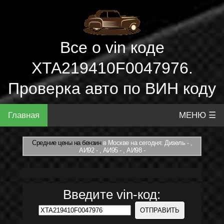
Все о vin коде
XTA219410F0047976.
Проверка авто по ВИН коду
Главная
МЕНЮ ☰
Средние цены на бензин
в Москве на сегодня: Дизель - ,
АИ92 - , АИ95 - , АИ98 -
Введите vin-код: