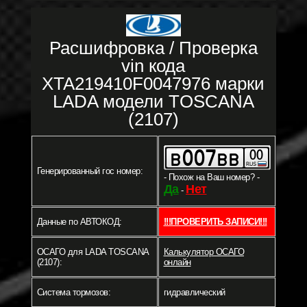
Расшифровка / Проверка
vin кода
XTA219410F0047976 марки
LADA модели TOSCANA
(2107)
Генерированный гос номер:
- Похож на Ваш номер? -
Да
Нет
-
Данные по АВТОКОД:
!!!ПРОВЕРИТЬ ЗАПИСИ!!!
ОСАГО для LADA TOSCANA
Калькулятор ОСАГО
(2107):
онлайн
Система тормозов:
гидравлический