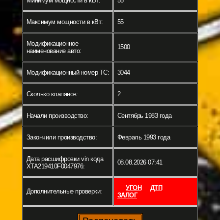
Минимум мощности в кВт:
55
Максимум мощности в кВт:
55
Модификационное
1500
наименование авто:
Модификационный номер ТС:
3044
Сколько клапанов:
2
Начали производство:
Сентябрь 1983 года
Закончили производство:
Февраль 1993 года
Дата расшифровки vin кода
08.08.2026 07:41
XTA219410F0047976:
УГОН
ДТП
Дополнительные проверки:
ЗАЛОГ