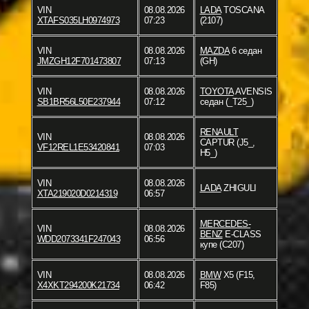
VIN
08.08.2026
LADA
TOSCANA
XTAFS035LH0974973
07:23
(2107)
VIN
08.08.2026
MAZDA
6 седан
JMZGH12F701473807
07:13
(GH)
VIN
08.08.2026
TOYOTA
AVENSIS
SB1BR56L50E237944
07:12
седан (_T25_)
RENAULT
VIN
08.08.2026
CAPTUR (J5_,
VF12REL1E53420841
07:03
H5_)
VIN
08.08.2026
LADA
ZHIGULI
XTA219020D0214319
06:57
MERCEDES-
VIN
08.08.2026
BENZ
E-CLASS
WDD2073341F247043
06:56
купе (C207)
VIN
08.08.2026
BMW
X5 (F15,
X4XKT294200K21734
06:42
F85)