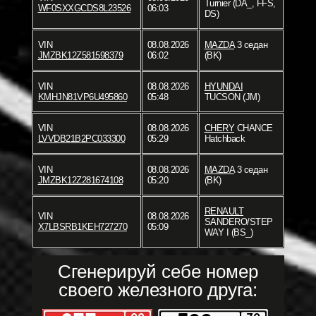
Turnier (DA_, FFS,
WF0SXXGCDS8L23526
06:03
DS)
VIN
08.08.2026
MAZDA
3 седан
JMZBK12Z581598379
06:02
(BK)
VIN
08.08.2026
HYUNDAI
KMHJN81VP6U495860
05:48
TUCSON (JM)
VIN
08.08.2026
CHERY
CHANCE
LVVDB21B2PC033300
05:29
Hatchback
VIN
08.08.2026
MAZDA
3 седан
JMZBK12Z281674108
05:20
(BK)
RENAULT
VIN
08.08.2026
SANDERO/STEP
X7LBSRB1KEH727270
05:09
WAY I (BS_)
Сгенерируй себе номер
своего железного друга: