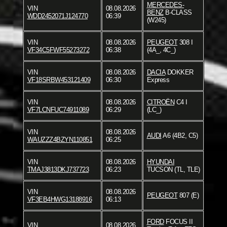
MERCEDES-
VIN
08.08.2026
BENZ
B-CLASS
WDD2452071J124770
06:39
(W245)
VIN
08.08.2026
PEUGEOT
308 I
VF34C5FWF55273272
06:38
(4A_, 4C_)
VIN
08.08.2026
DACIA
DOKKER
VF18SRBW453121409
06:30
Express
VIN
08.08.2026
CITROËN
C4 I
VF7LCNFUC74911089
06:29
(LC_)
VIN
08.08.2026
AUDI
A6 (4B2, C5)
WAUZZZ4BZYN110851
06:25
VIN
08.08.2026
HYUNDAI
TMAJ3813DKJ737723
06:23
TUCSON (TL, TLE)
VIN
08.08.2026
PEUGEOT
807 (E)
VF3EB4HWG13188916
06:13
FORD
FOCUS II
VIN
08.08.2026