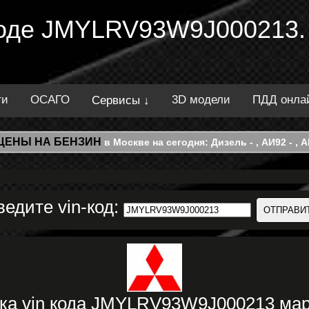
 коде JMYLRV93W9J000213.
ти
ОСАГО
3D модели
ПДД онла
Сервисы ↓
ЦЕНЫ НА БЕНЗИН
в Москве на сегодня: Дизель - , АИ92 - , АИ
ведите vin-код:
ка vin кода JMYLRV93W9J000213 ма