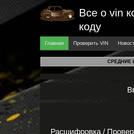
Все о vin
коду
Главная
Проверить VIN
Новос
СРЕДНИЕ 
В
Расшифровка / Провер