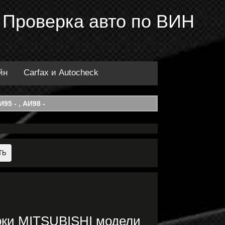
 Проверка авто по ВИН
йн
Carfax и Autocheck
95 - , АИ98 -
рки MITSUBISHI модели