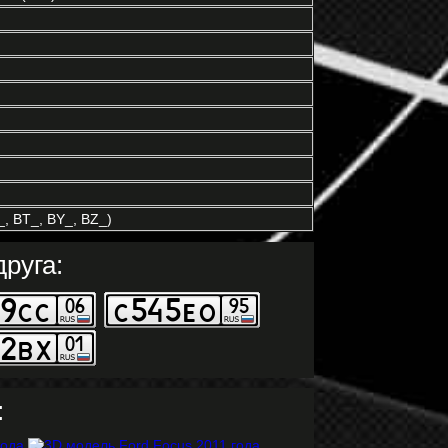
, BT_, BY_, BZ_)
руга:
: