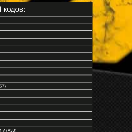
 кодов:
57)
)
 V (A33)