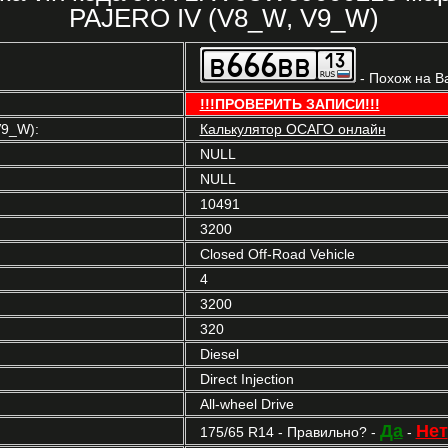
PAJERO IV (V8_W, V9_W)
- Похож на В
!!!ПРОВЕРИТЬ ЗАПИСИ!!!
V9_W):
Калькулятор ОСАГО онлайн
NULL
NULL
10491
3200
Closed Off-Road Vehicle
4
3200
320
Diesel
Direct Injection
All-wheel Drive
Да
Нет
175/65 R14 - Правильно? -
-