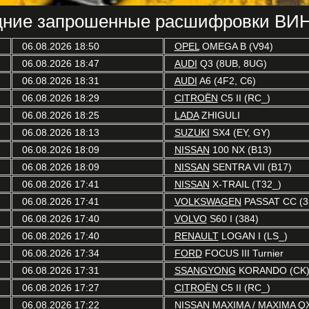
ние запрошенные расшифровки ВИН
06.08.2026 18:50
OPEL
OMEGA B (V94)
06.08.2026 18:47
AUDI
Q3 (8UB, 8UG)
06.08.2026 18:31
AUDI
A6 (4F2, C6)
06.08.2026 18:29
CITROËN
C5 II (RC_)
06.08.2026 18:25
LADA
ZHIGULI
06.08.2026 18:13
SUZUKI
SX4 (EY, GY)
06.08.2026 18:09
NISSAN
100 NX (B13)
06.08.2026 18:09
NISSAN
SENTRA VII (B17)
06.08.2026 17:41
NISSAN
X-TRAIL (T32_)
06.08.2026 17:41
VOLKSWAGEN
PASSAT CC (3
06.08.2026 17:40
VOLVO
S60 I (384)
06.08.2026 17:40
RENAULT
LOGAN I (LS_)
06.08.2026 17:34
FORD
FOCUS III Turnier
06.08.2026 17:31
SSANGYONG
KORANDO (CK
06.08.2026 17:27
CITROËN
C5 II (RC_)
06.08.2026 17:22
NISSAN
MAXIMA / MAXIMA QX