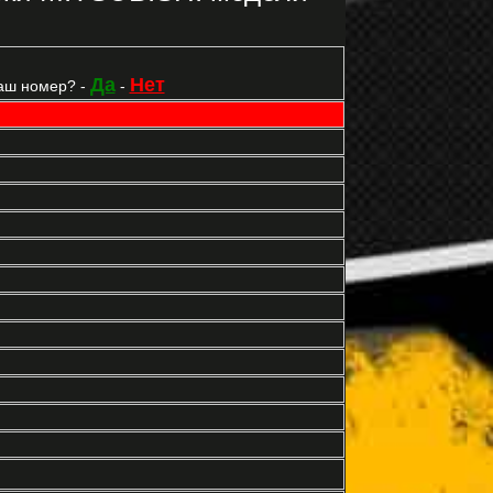
Да
Нет
аш номер? -
-