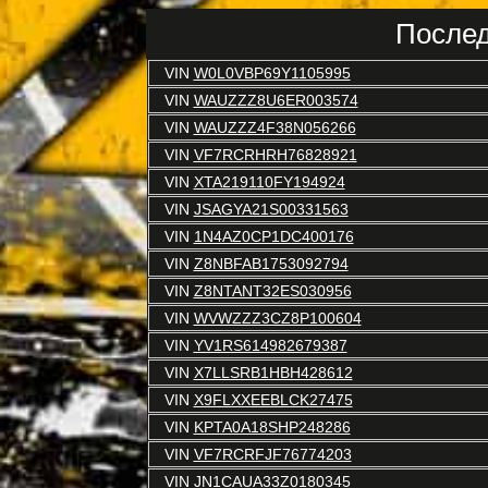
Послед
VIN
W0L0VBP69Y1105995
VIN
WAUZZZ8U6ER003574
VIN
WAUZZZ4F38N056266
VIN
VF7RCRHRH76828921
VIN
XTA219110FY194924
VIN
JSAGYA21S00331563
VIN
1N4AZ0CP1DC400176
VIN
Z8NBFAB1753092794
VIN
Z8NTANT32ES030956
VIN
WVWZZZ3CZ8P100604
VIN
YV1RS614982679387
VIN
X7LLSRB1HBH428612
VIN
X9FLXXEEBLCK27475
VIN
KPTA0A18SHP248286
VIN
VF7RCRFJF76774203
VIN
JN1CAUA33Z0180345