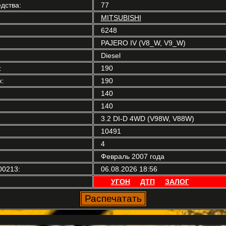
дства:
77
MITSUBISHI
6248
PAJERO IV (V8_W, V9_W)
Diesel
:
190
:
190
140
140
3.2 DI-D 4WD (V98W, V88W)
10491
4
Февраль 2007 года
00213:
06.08.2026 18:56
УГОН
ДТП
ЗАЛОГ