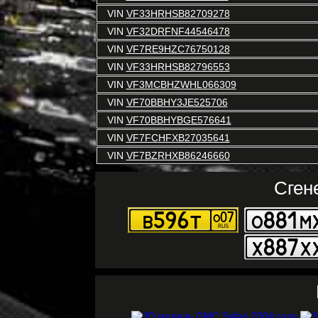
VIN
VF33HRHSB82709278
VIN
VF32DRFNF44546478
VIN
VF7RE9HZC76750128
VIN
VF33HRHSB82796553
VIN
VF3MCBHZWHL066309
VIN
VF70BBHY3JE525706
VIN
VF70BBHYBGE576641
VIN
VF7FCHFXB27035641
VIN
VF7BZRHXB86246660
Сген