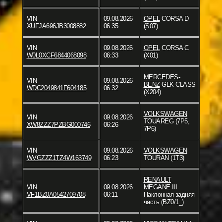
VIN
09.08.2026
OPEL
CORSA D
XUFJA696JB3008882
06:35
(S07)
VIN
09.08.2026
OPEL
CORSA C
W0L0XCF6844068098
06:33
(X01)
MERCEDES-
VIN
09.08.2026
BENZ
GLK-CLASS
WDC2049841F604185
06:32
(X204)
VOLKSWAGEN
VIN
09.08.2026
TOUAREG (7P5,
XW8ZZZ7PZBG000746
06:26
7P6)
VIN
09.08.2026
VOLKSWAGEN
WVGZZZ1TZ4W163749
06:23
TOURAN (1T3)
RENAULT
VIN
09.08.2026
MEGANE III
VF1BZ0A0542709708
06:11
Наклонная задняя
часть (BZ0/1_)