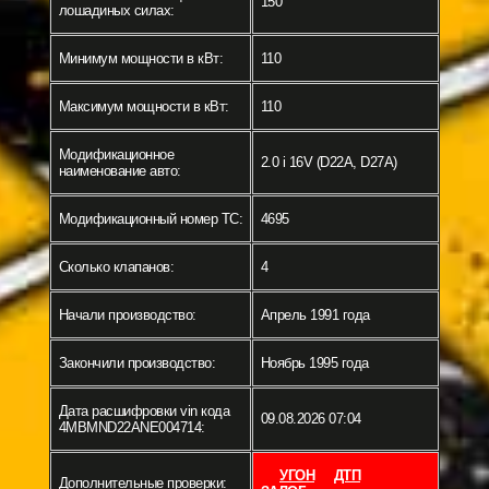
150
лошадиных силах:
Минимум мощности в кВт:
110
Максимум мощности в кВт:
110
Модификационное
2.0 i 16V (D22A, D27A)
наименование авто:
Модификационный номер ТС:
4695
Сколько клапанов:
4
Начали производство:
Апрель 1991 года
Закончили производство:
Ноябрь 1995 года
Дата расшифровки vin кода
09.08.2026 07:04
4MBMND22ANE004714:
УГОН
ДТП
Дополнительные проверки: