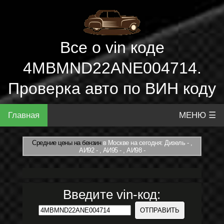
Все о vin коде
4MBMND22ANE004714.
Проверка авто по ВИН коду
Главная
МЕНЮ ☰
Средние цены на бензин
в Москве на сегодня: Дизель - ,
АИ92 - , АИ95 - , АИ98 -
Введите vin-код: