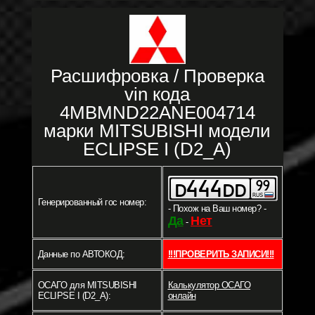
Расшифровка / Проверка
vin кода
4MBMND22ANE004714
марки MITSUBISHI модели
ECLIPSE I (D2_A)
Генерированный гос номер:
- Похож на Ваш номер? -
Да
Нет
-
Данные по АВТОКОД:
!!!ПРОВЕРИТЬ ЗАПИСИ!!!
ОСАГО для MITSUBISHI
Калькулятор ОСАГО
ECLIPSE I (D2_A):
онлайн