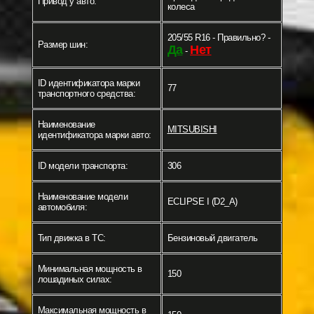
Привод у авто:
колеса
205/55 R16 - Правильно? -
Размер шин:
Да
Нет
-
ID идентификатора марки
77
транспортного средства:
Наименование
MITSUBISHI
идентификатора марки авто:
ID модели транспорта:
306
Наименование модели
ECLIPSE I (D2_A)
автомобиля:
Тип движка в ТС:
Бензиновый двигатель
Минимальная мощность в
150
лошадиных силах:
Максимальная мощность в