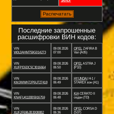
ЗАЛОГ
Последние запрошенные
расшифровки ВИН кодов:
VIN
09.08.2026
OPEL
ZAFIRA B
W0L0AHM759G014273
07:00
Van (A05)
VIN
09.08.2026
OPEL
ASTRA J
XUFPE6DC5C3016664
06:50
(P10)
VIN
09.08.2026
HYUNDAI
H-1 /
KMJWWH7JP6U727418
06:49
STAREX вэн (A1)
VIN
09.08.2026
KIA
CERATO II
KNAFU411BB5916759
06:48
седан (TD)
VIN
09.08.2026
OPEL
CORSA D
XUFJF696JB3008882
06:36
(S07)