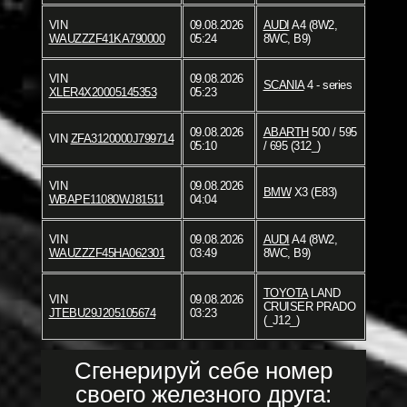
VIN
09.08.2026
AUDI
A4 (8W2,
WAUZZZF41KA790000
05:24
8WC, B9)
VIN
09.08.2026
SCANIA
4 - series
XLER4X20005145353
05:23
09.08.2026
ABARTH
500 / 595
VIN
ZFA3120000J799714
05:10
/ 695 (312_)
VIN
09.08.2026
BMW
X3 (E83)
WBAPE11080WJ81511
04:04
VIN
09.08.2026
AUDI
A4 (8W2,
WAUZZZF45HA062301
03:49
8WC, B9)
TOYOTA
LAND
VIN
09.08.2026
CRUISER PRADO
JTEBU29J205105674
03:23
(_J12_)
Сгенерируй себе номер
своего железного друга: