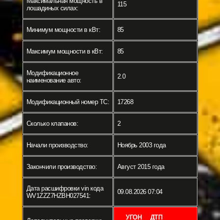
Максимальная мощность в
115
лошадиных силах:
Минимум мощности в кВт:
85
Максимум мощности в кВт:
85
Модификационное
2.0
наименование авто:
Модификационный номер ТС:
17268
Сколько клапанов:
2
Начали производство:
Ноябрь 2003 года
Закончили производство:
Август 2015 года
Дата расшифровки vin кода
09.08.2026 07:04
WV1ZZZ7HZBH027541:
УГОН
ДТП