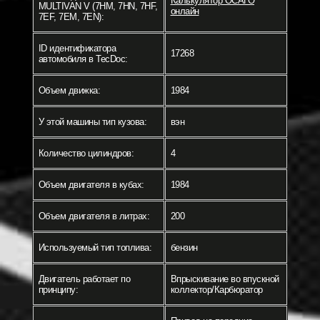
Калькулятор ОСАГО
MULTIVAN V (7HM, 7HN, 7HF,
онлайн
7EF, 7EM, 7EN):
ID идентификатора
17268
автомобиля в TecDoc:
Объем движка:
1984
У этой машины тип кузова:
вэн
Количество цилиндров:
4
Объем двигателя в кубах:
1984
Объем двигателя в литрах:
200
Используемый тип топлива:
бензин
Двигатель работает по
Впрыскивание во впускной
принципу:
коллектор/Карбюратор