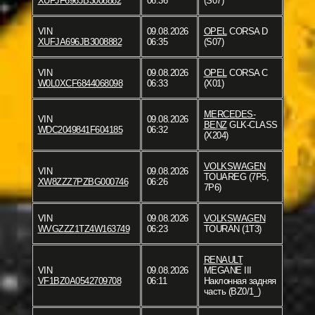
XUFJF696JB3008882
06:36
(S07)
VIN
09.08.2026
OPEL
CORSA D
XUFJA696JB3008882
06:35
(S07)
VIN
09.08.2026
OPEL
CORSA C
W0L0XCF6844068098
06:33
(X01)
MERCEDES-
VIN
09.08.2026
BENZ
GLK-CLASS
WDC2049841F604185
06:32
(X204)
VOLKSWAGEN
VIN
09.08.2026
TOUAREG (7P5,
XW8ZZZ7PZBG000746
06:26
7P6)
VIN
09.08.2026
VOLKSWAGEN
WVGZZZ1TZ4W163749
06:23
TOURAN (1T3)
RENAULT
VIN
09.08.2026
MEGANE III
VF1BZ0A0542709708
06:11
Наклонная задняя
часть (BZ0/1_)