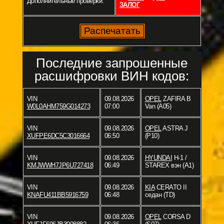
Дополнительные проверки:
ЗАЛОГ
Последние запрошенные
расшифровки ВИН кодов:
VIN
09.08.2026
OPEL
ZAFIRA B
W0L0AHM759G014273
07:00
Van (A05)
VIN
09.08.2026
OPEL
ASTRA J
XUFPE6DC5C3016664
06:50
(P10)
VIN
09.08.2026
HYUNDAI
H-1 /
KMJWWH7JP6U727418
06:49
STAREX вэн (A1)
VIN
09.08.2026
KIA
CERATO II
KNAFU411BB5916759
06:48
седан (TD)
VIN
09.08.2026
OPEL
CORSA D