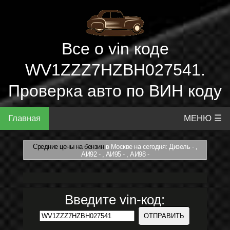
Все о vin коде
WV1ZZZ7HZBH027541.
Проверка авто по ВИН коду
Главная
МЕНЮ ☰
Средние цены на бензин
в Москве на сегодня: Дизель - ,
АИ92 - , АИ95 - , АИ98 -
Введите vin-код: