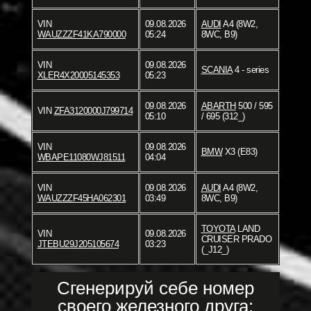
VIN
09.08.2026
AUDI
A4 (8W2,
WAUZZZF41KA790000
05:24
8WC, B9)
VIN
09.08.2026
SCANIA
4 - series
XLER4X20005145353
05:23
09.08.2026
ABARTH
500 / 595
VIN
ZFA3120000J799714
05:10
/ 695 (312_)
VIN
09.08.2026
BMW
X3 (E83)
WBAPE11080WJ81511
04:04
VIN
09.08.2026
AUDI
A4 (8W2,
WAUZZZF45HA062301
03:49
8WC, B9)
TOYOTA
LAND
VIN
09.08.2026
CRUISER PRADO
JTEBU29J205105674
03:23
(_J12_)
Сгенерируй себе номер
своего железного друга: