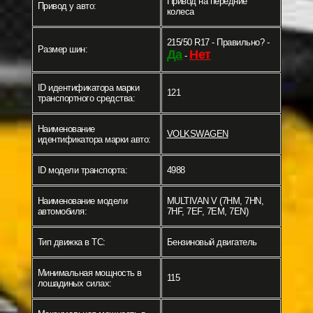
Привод на передние
Привод у авто:
колеса
215/50 R17 - Правильно? -
Размер шин:
Да
Нет
-
ID идентификатора марки
121
транспортного средства:
Наименование
VOLKSWAGEN
идентификатора марки авто:
ID модели транспорта:
4988
Наименование модели
MULTIVAN V (7HM, 7HN,
автомобиля:
7HF, 7EF, 7EM, 7EN)
Тип движка в ТС:
Бензиновый двигатель
Минимальная мощность в
115
лошадиных силах: