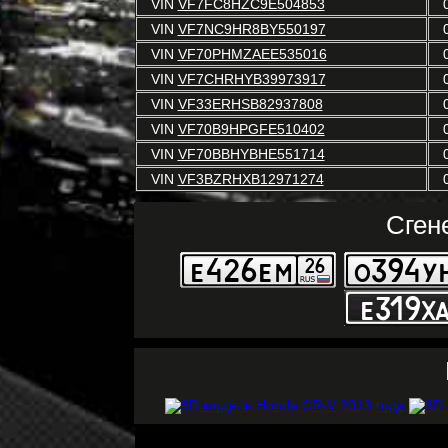
VIN
VF7FC8HZC9E504853
VIN
VF7NC9HR8BY550197
VIN
VF70PHMZAEE535016
VIN
VF7CHRHYB39973917
VIN
VF33ERHSB82937808
VIN
VF70B9HPGFE510402
VIN
VF70BBHYBHE551714
VIN
VF3BZRHXB12971274
Сген