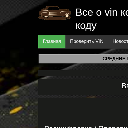
Все о vin
коду
Главная
Проверить VIN
Новос
СРЕДНИЕ 
В