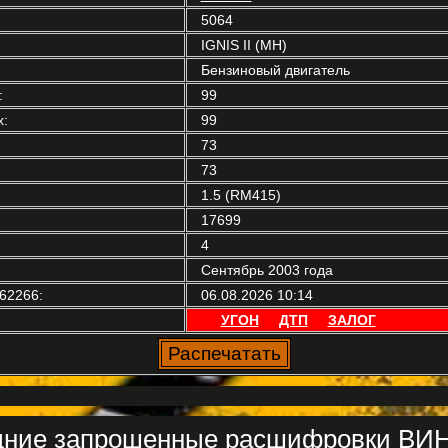
5064
IGNIS II (MH)
Бензиновый двигатель
:
99
:
99
73
73
1.5 (RM415)
17699
4
Сентябрь 2003 года
62266:
06.08.2026 10:14
УГОН
ДТП
ЗАЛОГ
ние запрошенные расшифровки ВИН