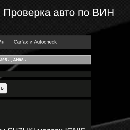
 Проверка авто по ВИН
йн
Carfax и Autocheck
95 - , АИ98 -