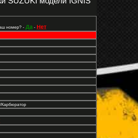
ки SUZUKI модели IGNIS
Да
Нет
аш номер? -
-
р/Карбюратор
т