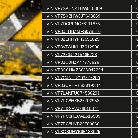
VIN
VF7SAHNZTHW515389
VIN
VF7SXBHW6JT643069
VIN
VF7DCRFNC76111875
VIN
VF30EBHZMFS078510
VIN
VF32ERHYF42651825
VIN
VF3VFAHKHJZ012900
VIN
VF7233J4215465726
VIN
VF32C8HZA47776626
VIN
VF3CCHMZ6GW047294
VIN
VF7GJNFUC93375200
VIN
VF33CRHRH83819387
VIN
VF7LANFUC74536291
VIN
VF7FC8HXB26702953
VIN
VF7TDXFVJ78010874
VIN
VF7FC8HZCAE516595
VIN
VF7FC8HYB26500068
VIN
VF3GBRHYB96138025