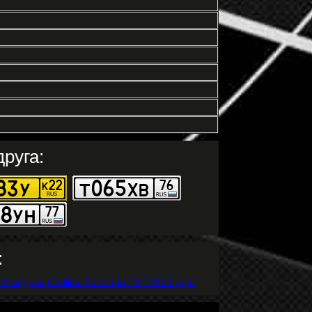
руга:
: