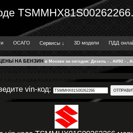
 коде TSMMHX81S00262266.
ти
ОСАГО
3D модели
ПДД онла
Сервисы ↓
ЦЕНЫ НА БЕНЗИН
в Москве на сегодня: Дизель - , АИ92 - , АИ
ведите vin-код: