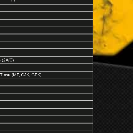
 (2A/C)
 вэн (MF, GJK, GFK)