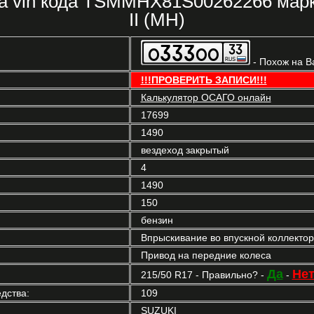
а vin кода TSMMHX81S00262266 мар
II (MH)
- Похож на В
!!!ПРОВЕРИТЬ ЗАПИСИ!!!
Калькулятор ОСАГО онлайн
17699
1490
вездеход закрытый
4
1490
150
бензин
Впрыскивание во впускной коллекто
Привод на передние колеса
Да
Не
215/50 R17 - Правильно? -
-
дства:
109
SUZUKI