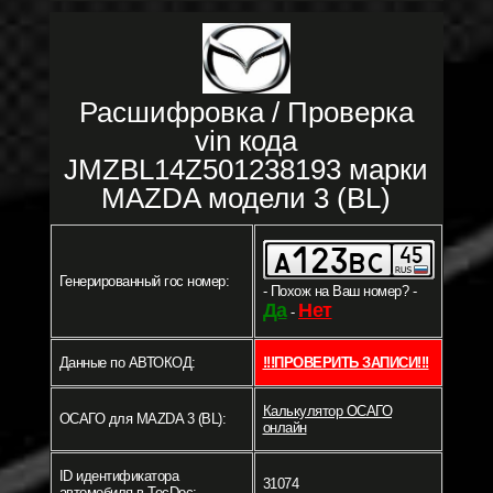
Расшифровка / Проверка
vin кода
JMZBL14Z501238193 марки
MAZDA модели 3 (BL)
Генерированный гос номер:
- Похож на Ваш номер? -
Да
Нет
-
Данные по АВТОКОД:
!!!ПРОВЕРИТЬ ЗАПИСИ!!!
Калькулятор ОСАГО
ОСАГО для MAZDA 3 (BL):
онлайн
ID идентификатора
31074
автомобиля в TecDoc: