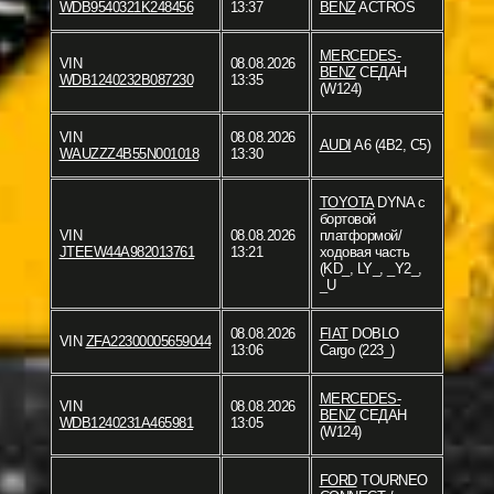
WDB9540321K248456
13:37
BENZ
ACTROS
MERCEDES-
VIN
08.08.2026
BENZ
СЕДАН
WDB1240232B087230
13:35
(W124)
VIN
08.08.2026
AUDI
A6 (4B2, C5)
WAUZZZ4B55N001018
13:30
TOYOTA
DYNA c
бортовой
VIN
08.08.2026
платформой/
JTEEW44A982013761
13:21
ходовая часть
(KD_, LY_, _Y2_,
_U
08.08.2026
FIAT
DOBLO
VIN
ZFA22300005659044
13:06
Cargo (223_)
MERCEDES-
VIN
08.08.2026
BENZ
СЕДАН
WDB1240231A465981
13:05
(W124)
FORD
TOURNEO