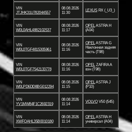
VIN
08.08.2026
LEXUS
RX (_U3_)
JTJHK31U782044557
11:30
VIN
08.08.2026
OPEL
ASTRA H
W0L0AHL4882102537
11:17
(A04)
OPEL
ASTRA G
VIN
08.08.2026
Наклонная задняя
W0L0TGF4815305961
11:16
часть (T98)
VIN
08.08.2026
OPEL
ZAFIRA A
W0L0TGF7542133778
11:16
вэн (T98)
VIN
08.08.2026
OPEL
ASTRA J
W0LPD6DD8BG012294
11:15
(P10)
VIN
08.08.2026
VOLVO
V50 (545)
YV1MW84F1C2692319
11:14
VIN
08.08.2026
OPEL
ASTRA H
XWFOAHL35B0010180
11:14
универсал (A04)