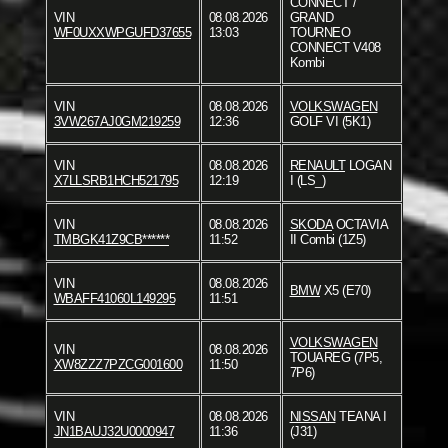
CONNECT /
VIN
08.08.2026
GRAND
WF0UXXWPGUFD37655
13:03
TOURNEO
CONNECT V408
Kombi
VIN
08.08.2026
VOLKSWAGEN
3VW267AJ0GM219259
12:36
GOLF VI (5K1)
VIN
08.08.2026
RENAULT
LOGAN
X7LLSRB1HCH521795
12:19
I (LS_)
VIN
08.08.2026
SKODA
OCTAVIA
TMBGK41Z9CB******
11:52
II Combi (1Z5)
VIN
08.08.2026
BMW
X5 (E70)
WBAFF41060L149295
11:51
VOLKSWAGEN
VIN
08.08.2026
TOUAREG (7P5,
XW8ZZZ7PZCG001600
11:50
7P6)
VIN
08.08.2026
NISSAN
TEANA I
JN1BAUJ32U0000947
11:36
(J31)