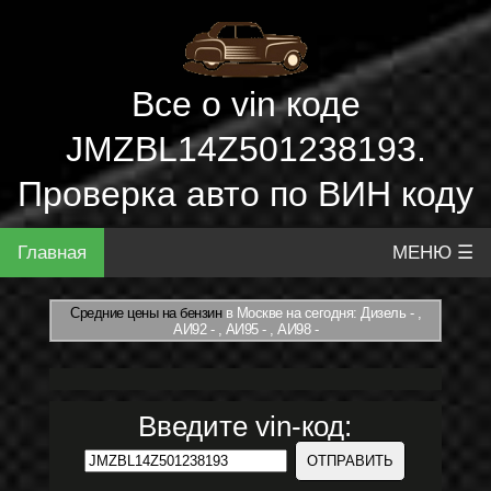
Все о vin коде
JMZBL14Z501238193.
Проверка авто по ВИН коду
Главная
МЕНЮ ☰
Средние цены на бензин
в Москве на сегодня: Дизель - ,
АИ92 - , АИ95 - , АИ98 -
Введите vin-код: