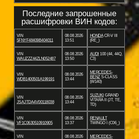
Последние запрошенные
расшифровки ВИН кодов:
VIN
08.08.2026
HONDA
CR-V III
5FNYF48409B404011
13:51
(RE_)
VIN
08.08.2026
AUDI
100 (44, 44Q,
WAUZZZ44ZLN052487
13:50
C3)
MERCEDES-
VIN
08.08.2026
BENZ
S-CLASS
WDB1400501A199191
13:44
(W140)
SUZUKI
GRAND
VIN
08.08.2026
VITARA II (JT, TE,
JSAJTDA4V00118038
13:44
TD)
VIN
08.08.2026
RENAULT
VF1C0630510910905
13:37
TWINGO I (C06_)
VIN
08.08.2026
MERCEDES-