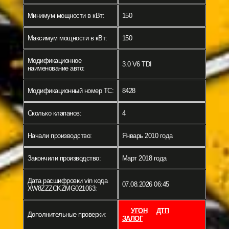
Минимум мощности в кВт:
150
Максимум мощности в кВт:
150
Модификационное
3.0 V6 TDI
наименование авто:
Модификационный номер ТС:
8428
Сколько клапанов:
4
Начали производство:
Январь 2010 года
Закончили производство:
Март 2018 года
Дата расшифровки vin кода
07.08.2026 06:45
XW8ZZZCKZMG021063:
УГОН
ДТП
Дополнительные проверки:
ЗАЛОГ