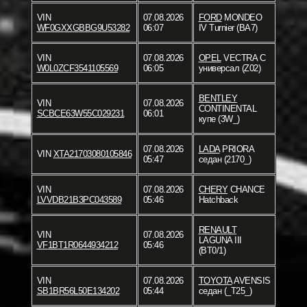
VIN
07.08.2026
FORD
MONDEO
WF0GXXGBBG9U53282
06:07
IV Turnier (BA7)
VIN
07.08.2026
OPEL
VECTRA C
W0L0ZCF3541105569
06:05
универсал (Z02)
BENTLEY
VIN
07.08.2026
CONTINENTAL
SCBCE63W55C029231
06:01
купе (3W_)
07.08.2026
LADA
PRIORA
VIN
XTA21703080105846
05:47
седан (2170_)
VIN
07.08.2026
CHERY
CHANCE
LVVDB21B3PC043589
05:46
Hatchback
RENAULT
VIN
07.08.2026
LAGUNA III
VF1BT1R0644934212
05:46
(BT0/1)
VIN
07.08.2026
TOYOTA
AVENSIS
SB1BR56L50E134202
05:44
седан (_T25_)