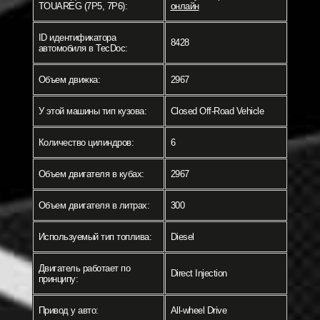
TOUAREG (7P5, 7P6):
онлайн
ID идентификатора
8428
автомобиля в TecDoc:
Объем движка:
2967
У этой машины тип кузова:
Closed Off-Road Vehicle
Количество цилиндров:
6
Объем двигателя в кубах:
2967
Объем двигателя в литрах:
300
Используемый тип топлива:
Diesel
Двигатель работает по
Direct Injection
принципу:
Привод у авто:
All-wheel Drive