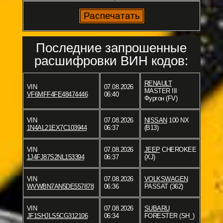
Последние запрошенные
расшифровки ВИН кодов:
RENAULT
VIN
07.08.2026
MASTER III
VF6MFF4FE48474446
06:40
Фургон (FV)
VIN
07.08.2026
NISSAN
100 NX
1N4AL21EX7C103944
06:37
(B13)
VIN
07.08.2026
JEEP
CHEROKEE
1J4FJ87S2NL153394
06:37
(XJ)
VIN
07.08.2026
VOLKSWAGEN
WVWBN7AN5DE557878
06:36
PASSAT (362)
VIN
07.08.2026
SUBARU
JF1SHJLS5CG312106
06:34
FORESTER (SH_)