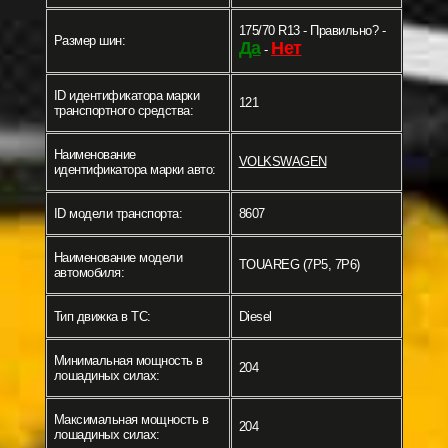
175/70 R13 - Правильно? -
Размер шин:
Да
Нет
-
ID идентификатора марки
121
транспортного средства:
Наименование
VOLKSWAGEN
идентификатора марки авто:
ID модели транспорта:
8607
Наименование модели
TOUAREG (7P5, 7P6)
автомобиля:
Тип движка в ТС:
Diesel
Минимальная мощность в
204
лошадиных силах:
Максимальная мощность в
204
лошадиных силах: