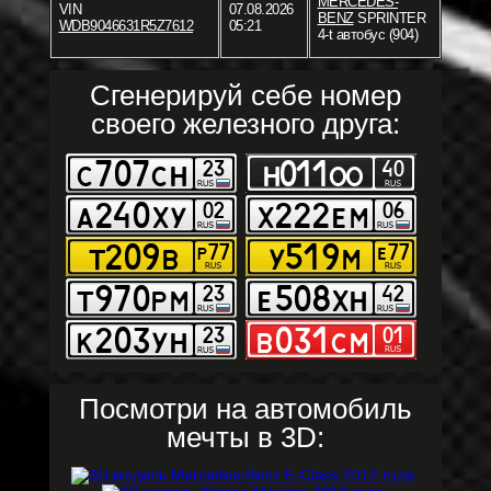
MERCEDES-
VIN
07.08.2026
BENZ
SPRINTER
WDB9046631R5Z7612
05:21
4-t автобус (904)
Сгенерируй себе номер
своего железного друга:
Посмотри на автомобиль
мечты в 3D: