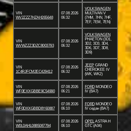
VOLKSWAGEN
VIN
07.08.2026
MULTIVAN V
WV2ZZZ7HZAH265648
06:32
(7HM, 7HN, 7HF,
7EF, 7EM, 7EN)
VOLKSWAGEN
PHAETON (3D1,
VIN
07.08.2026
3D2, 3D3, 3D4,
WVWZZZ3DZC8003793
06:32
3D6, 3D7, 3D8,
3D9)
JEEP
GRAND
VIN
07.08.2026
CHEROKEE IV
1C4RJFCM2EC429412
06:32
(WK, WK2)
VIN
07.08.2026
FORD
MONDEO
WF0EXXGBBE9C54990
06:21
IV (BA7)
VIN
07.08.2026
FORD
MONDEO
WF0DXXGBBD8Y60887
06:10
IV седан (BA7)
VIN
07.08.2026
OPEL
ASTRA H
W0L0AHL0885087794
06:10
GTC (A04)