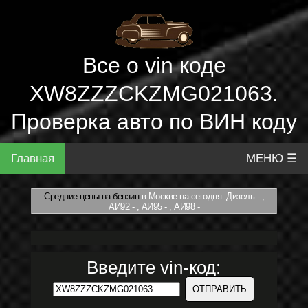
Все о vin коде
XW8ZZZCKZMG021063.
Проверка авто по ВИН коду
Главная
МЕНЮ ☰
Средние цены на бензин
в Москве на сегодня: Дизель - ,
АИ92 - , АИ95 - , АИ98 -
Введите vin-код: