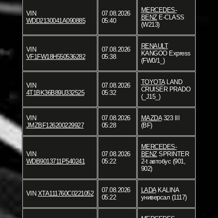
MERCEDES-
VIN
07.08.2026
BENZ
E-CLASS
WDD2130041A090885
05:40
(W213)
RENAULT
VIN
07.08.2026
KANGOO Express
VF1FW18H550536282
05:38
(FW0/1_)
TOYOTA
LAND
VIN
07.08.2026
CRUISER PRADO
4T1BK36B89U332525
05:32
(_J15_)
VIN
07.08.2026
MAZDA
323 III
JMZBF126200229927
05:28
(BF)
MERCEDES-
VIN
07.08.2026
BENZ
SPRINTER
WDB9013711P540241
05:22
2-t автобус (901,
902)
07.08.2026
LADA
KALINA
VIN
XTA111760C0221052
05:22
универсал (1117)