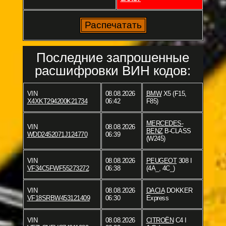
Последние запрошенные
расшифровки ВИН кодов:
VIN
08.08.2026
BMW
X5 (F15,
X4XKT294200K21734
06:42
F85)
MERCEDES-
VIN
08.08.2026
BENZ
B-CLASS
WDD2452071J124770
06:39
(W245)
VIN
08.08.2026
PEUGEOT
308 I
VF34C5FWF55273272
06:38
(4A_, 4C_)
VIN
08.08.2026
DACIA
DOKKER
VF18SRBW453121409
06:30
Express
VIN
08.08.2026
CITROËN
C4 I