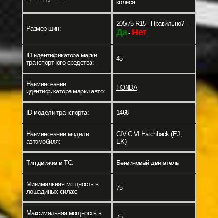
колеса
205/75 R15 - Правильно? -
Размер шин:
Да
Нет
-
ID идентификатора марки
45
транспортного средства:
Наименование
HONDA
идентификатора марки авто:
ID модели транспорта:
1468
Наименование модели
CIVIC VI Hatchback (EJ,
автомобиля:
EK)
Тип движка в ТС:
Бензиновый двигатель
Минимальная мощность в
75
лошадиных силах:
Максимальная мощность в
75