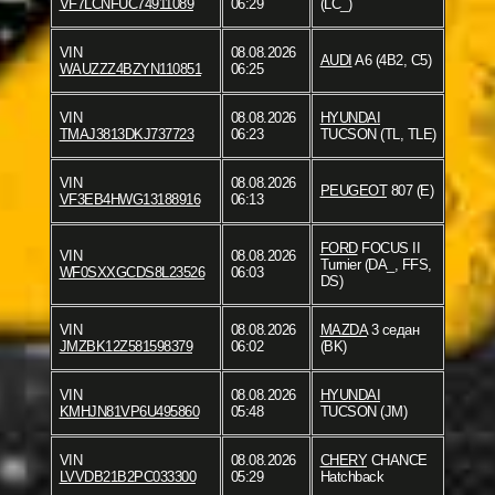
VF7LCNFUC74911089
06:29
(LC_)
VIN
08.08.2026
AUDI
A6 (4B2, C5)
WAUZZZ4BZYN110851
06:25
VIN
08.08.2026
HYUNDAI
TMAJ3813DKJ737723
06:23
TUCSON (TL, TLE)
VIN
08.08.2026
PEUGEOT
807 (E)
VF3EB4HWG13188916
06:13
FORD
FOCUS II
VIN
08.08.2026
Turnier (DA_, FFS,
WF0SXXGCDS8L23526
06:03
DS)
VIN
08.08.2026
MAZDA
3 седан
JMZBK12Z581598379
06:02
(BK)
VIN
08.08.2026
HYUNDAI
KMHJN81VP6U495860
05:48
TUCSON (JM)
VIN
08.08.2026
CHERY
CHANCE
LVVDB21B2PC033300
05:29
Hatchback