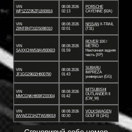
VIN
08.08.2026
PORSCHE
WP1ZZZ95ZFLB93816
02:13
CAYENNE (92A)
VIN
08.08.2026
NISSAN
X-TRAIL
Z8NTBNT31DS088310
02:01
(T31)
ROVER
100 /
VIN
08.08.2026
METRO
SAXXCHWS8AV800603
01:59
Наклонная задняя
часть (XP)
SUBARU
VIN
08.08.2026
IMPREZA
JF1GG29602H800790
01:43
универсал (GG)
MITSUBISHI
VIN
08.08.2026
OUTLANDER II
MMCGNKH809FZ03304
01:42
(CW_W)
VIN
08.08.2026
VOLKSWAGEN
WVWZZZ1HZTW189018
00:30
GOLF III (1H1)
Сгенерируй себе номер