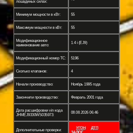
лошадиных силах:
Минимум мощности в кВт:
55
Максимум мощности в кВт:
55
Модификационное
1.4 i (EJ9)
наименование авто:
Модификационный номер ТС:
5196
Сколько клапанов:
4
Начали производство:
Ноябрь 1995 года
Закончили производство:
Февраль 2001 года
Дата расшифровки vin кода
08.08.2026 06:46
JHMEJ9330WS035973:
УГОН
ДТП
Дополнительные проверки:
ЗАЛОГ