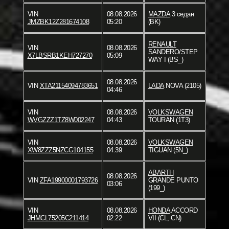
VIN
08.08.2026
MAZDA
3 седан
JMZBK12Z281674108
05:20
(BK)
RENAULT
VIN
08.08.2026
SANDERO/STEP
X7LBSRB1KEH727270
05:09
WAY I (BS_)
08.08.2026
VIN
XTA21154094783651
LADA
NOVA (2105)
04:46
VIN
08.08.2026
VOLKSWAGEN
WVGZZZ1TZ8W002247
04:43
TOURAN (1T3)
VIN
08.08.2026
VOLKSWAGEN
XW8ZZZ5NZCG104155
04:39
TIGUAN (5N_)
ABARTH
08.08.2026
VIN
ZFA19900001793726
GRANDE PUNTO
03:06
(199_)
VIN
08.08.2026
HONDA
ACCORD
JHMCL75205C211414
02:22
VII (CL, CN)