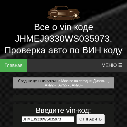
Все о vin коде
JHMEJ9330WS035973.
Проверка авто по ВИН коду
Главная
МЕНЮ ☰
Средние цены на бензин
в Москве на сегодня: Дизель - ,
АИ92 - , АИ95 - , АИ98 -
Введите vin-код: