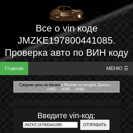
Все о vin коде
JMZKE197800441085.
Проверка авто по ВИН коду
Главная
МЕНЮ ☰
Средние цены на бензин
в Москве на сегодня: Дизель - ,
АИ92 - , АИ95 - , АИ98 -
Введите vin-код: