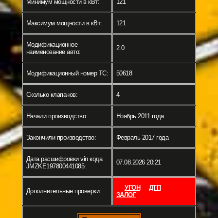
Минимум мощности в кВт:
121
Максимум мощности в кВт:
121
Модификационное
2.0
наименование авто:
Модификационный номер ТС:
50618
Сколько клапанов:
4
Начали производство:
Ноябрь 2011 года
Закончили производство:
Февраль 2017 года
Дата расшифровки vin кода
07.08.2026 20:21
JMZKE197800441085:
УГОН
ДТП
Дополнительные проверки:
ЗАЛОГ