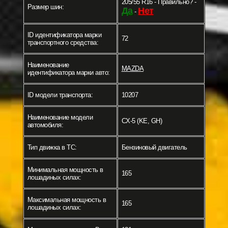
205/55 R16 - Правильно? -
Размер шин:
Да
Нет
-
ID идентификатора марки
72
транспортного средства:
Наименование
MAZDA
идентификатора марки авто:
ID модели транспорта:
10207
Наименование модели
CX-5 (KE, GH)
автомобиля:
Тип движка в ТС:
Бензиновый двигатель
Минимальная мощность в
165
лошадиных силах:
Максимальная мощность в
165
лошадиных силах: