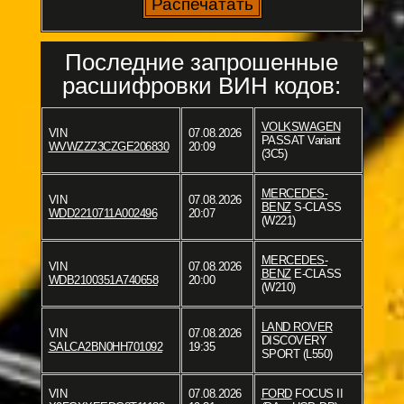
Последние запрошенные
расшифровки ВИН кодов:
VOLKSWAGEN
VIN
07.08.2026
PASSAT Variant
WVWZZZ3CZGE206830
20:09
(3C5)
MERCEDES-
VIN
07.08.2026
BENZ
S-CLASS
WDD2210711A002496
20:07
(W221)
MERCEDES-
VIN
07.08.2026
BENZ
E-CLASS
WDB2100351A740658
20:00
(W210)
LAND ROVER
VIN
07.08.2026
DISCOVERY
SALCA2BN0HH701092
19:35
SPORT (L550)
VIN
07.08.2026
FORD
FOCUS II