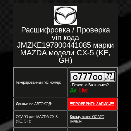
Расшифровка / Проверка
vin кода
JMZKE197800441085 марки
MAZDA модели CX-5 (KE,
GH)
Генерированный гос номер:
- Похож на Ваш номер? -
Да
Нет
-
Данные по АВТОКОД:
!!!ПРОВЕРИТЬ ЗАПИСИ!!!
ОСАГО для MAZDA CX-5
Калькулятор ОСАГО
(KE, GH):
онлайн