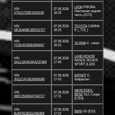
LADA
PRIORA
VIN
07.08.2026
Наклонная задняя
XTA217230C0224138
18:28
часть (2172)
VIN
07.08.2026
TOYOTA
CARINA
SB164ABK10E013727
18:25
E (_T19_)
VIN
07.08.2026
SCANIA
4 - series
YS2K4X20001904047
18:15
LAND ROVER
VIN
07.08.2026
RANGE ROVER
SALLSAAG4AA237469
17:48
SPORT (L320)
VIN
07.08.2026
INFINITI
G
JN12CAV36U0450048
17:43
Кабриолет
MERCEDES-
VIN
07.08.2026
BENZ
GLC Coupe
WDC2533461F343717
17:31
(C253)
VIN
07.08.2026
BMW
X5 (E53)
5UXFA53552LH00408
17:22