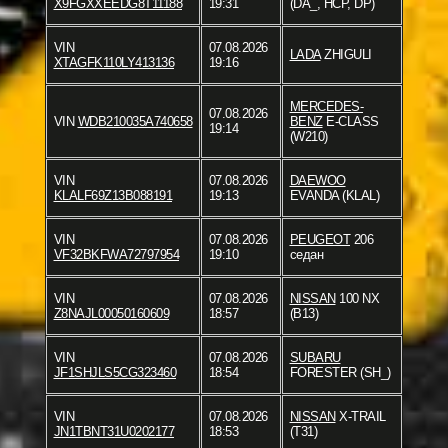
X9FGXXEEDG8T11188
19:31
(DA_, HCP, DP)
VIN
07.08.2026
LADA
ZHIGULI
XTAGFK110LY413136
19:16
MERCEDES-
07.08.2026
VIN
WDB210035A740658
BENZ
E-CLASS
19:14
(W210)
VIN
07.08.2026
DAEWOO
KLALF69Z13B088191
19:13
EVANDA (KLAL)
VIN
07.08.2026
PEUGEOT
206
VF32BKFWA72797954
19:10
седан
VIN
07.08.2026
NISSAN
100 NX
Z8NAJL00050160609
18:57
(B13)
VIN
07.08.2026
SUBARU
JF1SHJLS5CG323460
18:54
FORESTER (SH_)
VIN
07.08.2026
NISSAN
X-TRAIL
JN1TBNT31U0202177
18:53
(T31)