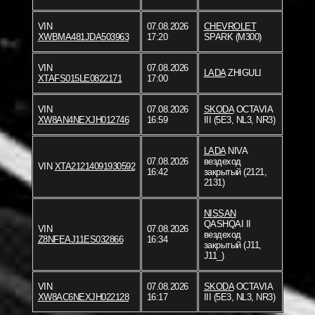
VIN
07.08.2026
CHEVROLET
XWBMA481JDA503963
17:20
SPARK (M300)
VIN
07.08.2026
LADA
ZHIGULI
XTAFS015LE0822171
17:00
VIN
07.08.2026
SKODA
OCTAVIA
XW8AN4NEXJH012746
16:59
III (5E3, NL3, NR3)
LADA
NIVA
07.08.2026
вездеход
VIN
XTA21214091930592
16:42
закрытый (2121,
2131)
NISSAN
QASHQAI II
VIN
07.08.2026
вездеход
Z8NFEAJ11ES032866
16:34
закрытый (J11,
J11_)
VIN
07.08.2026
SKODA
OCTAVIA
XW8AC6NEXJH022128
16:17
III (5E3, NL3, NR3)