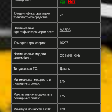
Да
Нет
-
ID идентификатора марки
72
транспортного средства:
Наименование
MAZDA
идентификатора марки авто:
ID модели транспорта:
10207
Наименование модели
CX-5 (KE, GH)
автомобиля:
Тип движка в ТС:
Дизель
Минимальная мощность в
175
лошадиных силах:
Максимальная мощность в
175
лошадиных силах:
Минимум мощности в кВт:
129