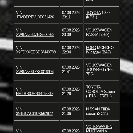
VIN
07.08.2026
TOYOTA
1000
JTMDDREV10D031426
23:11
(KP3_)
VIN
07.08.2026
VOLKSWAGEN
XW8ZZZ3CZBG500263
23:09
PASSAT (362)
VIN
07.08.2026
FORD
MONDEO
X9FDXXEEBDBM40788
22:34
IV седан (BA7)
VOLKSWAGEN
VIN
07.08.2026
TOUAREG (7P5,
XW8ZZZ61ZKG016994
21:41
7P6)
TOYOTA
VIN
07.08.2026
COROLLA Saloon
NMTBB0JE20R245813
21:26
(_E18_, ZRE1_)
VIN
07.08.2026
NISSAN
TIIDA
3N1BCAC11UK562822
21:06
седан (SC11)
VOLKSWAGEN
VIN
07.08.2026
MULTIVAN V