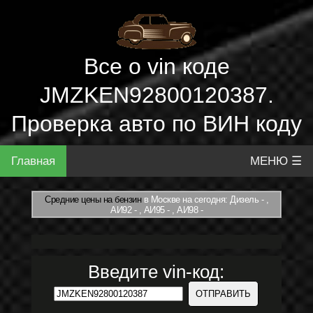
Все о vin коде
JMZKEN92800120387.
Проверка авто по ВИН коду
Главная
МЕНЮ ☰
Средние цены на бензин
в Москве на сегодня: Дизель - ,
АИ92 - , АИ95 - , АИ98 -
Введите vin-код: