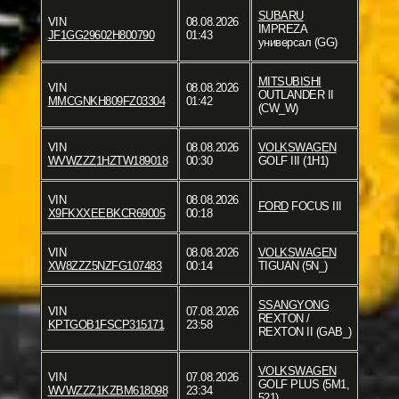
SUBARU
VIN
08.08.2026
IMPREZA
JF1GG29602H800790
01:43
универсал (GG)
MITSUBISHI
VIN
08.08.2026
OUTLANDER II
MMCGNKH809FZ03304
01:42
(CW_W)
VIN
08.08.2026
VOLKSWAGEN
WVWZZZ1HZTW189018
00:30
GOLF III (1H1)
VIN
08.08.2026
FORD
FOCUS III
X9FKXXEEBKCR69005
00:18
VIN
08.08.2026
VOLKSWAGEN
XW8ZZZ5NZFG107483
00:14
TIGUAN (5N_)
SSANGYONG
VIN
07.08.2026
REXTON /
KPTGOB1FSCP315171
23:58
REXTON II (GAB_)
VOLKSWAGEN
VIN
07.08.2026
GOLF PLUS (5M1,
WVWZZZ1KZBM618098
23:34
521)