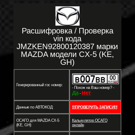
Расшифровка / Проверка
vin кода
JMZKEN92800120387 марки
MAZDA модели CX-5 (KE,
GH)
Генерированный гос номер:
- Похож на Ваш номер? -
Да
Нет
-
Данные по АВТОКОД:
!!!ПРОВЕРИТЬ ЗАПИСИ!!!
ОСАГО для MAZDA CX-5
Калькулятор ОСАГО
(KE, GH):
онлайн