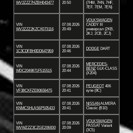
WV2ZZZ7HZBH043477
20:50
(7HM, 7HN, 7HF,
7EF, 7EM, 7EN)
VOLKSWAGEN
VIN
07.08.2026
CADDY III
WV2ZZZ2KZCX073116
20:49
универсал (2KB,
2KJ, 2CB, 2CJ)
VIN
07.08.2026
DODGE
DART
1C3CDFBH0DD647959
20:46
MERCEDES-
VIN
07.08.2026
BENZ
GLK-CLASS
WDC2049871F515515
20:44
(X204)
VIN
07.08.2026
PEUGEOT
406
VF38CXFZE80659475
20:41
купе (8C)
VIN
07.08.2026
NISSAN
ALMERA
KNMCSHLAS6P505433
20:41
Classic (B10)
VOLKSWAGEN
VIN
07.08.2026
PASSAT Variant
WVWZZZ3CZGE206830
20:09
(3C5)