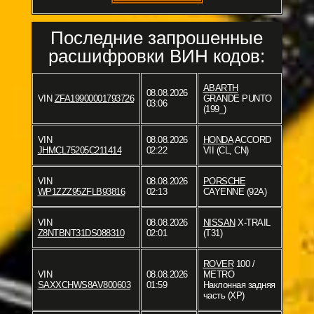
Последние запрошенные
расшифровки ВИН кодов:
ABARTH
08.08.2026
VIN
ZFA19900001793726
GRANDE PUNTO
03:06
(199_)
VIN
08.08.2026
HONDA
ACCORD
JHMCL75205C211414
02:22
VII (CL, CN)
VIN
08.08.2026
PORSCHE
WP1ZZZ95ZFLB93816
02:13
CAYENNE (92A)
VIN
08.08.2026
NISSAN
X-TRAIL
Z8NTBNT31DS088310
02:01
(T31)
ROVER
100 /
VIN
08.08.2026
METRO
SAXXCHWS8AV800603
01:59
Наклонная задняя
часть (XP)