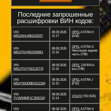
Последние запрошенные
расшифровки ВИН кодов:
VIN
08.08.2026
OPEL
ASTRA H
W0L0AHL4882102537
11:17
(A04)
OPEL
ASTRA G
VIN
08.08.2026
Наклонная задняя
W0L0TGF4815305961
11:16
часть (T98)
VIN
08.08.2026
OPEL
ZAFIRA A
W0L0TGF7542133778
11:16
вэн (T98)
VIN
08.08.2026
OPEL
ASTRA J
W0LPD6DD8BG012294
11:15
(P10)
VIN
08.08.2026
VOLVO
V50 (545)
YV1MW84F1C2692319
11:14
VIN
08.08.2026
OPEL
ASTRA H