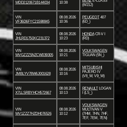
BENZ
E-CLASS
WDD2120671B144034
10:38
(W212)
VIN
08.08.2026
PEUGEOT
407
VF36D6FYC21598845
10:36
(6D_)
VIN
08.08.2026
HONDA
CR-V I
JHLRD1750XC231372
10:23
(RD)
VIN
08.08.2026
VOLKSWAGEN
WVGZZZ5NZCW039305
10:21
TIGUAN (5N_)
MITSUBISHI
VIN
08.08.2026
PAJERO IV
JMBLYV78W6J001628
10:16
(V8_W, V9_W)
VIN
08.08.2026
RENAULT
LOGAN
X7LLSRBYHCH572667
10:13
I (LS_)
VOLKSWAGEN
VIN
08.08.2026
MULTIVAN V
WV1ZZZ7HZDH076526
10:12
(7HM, 7HN, 7HF,
7EF, 7EM, 7EN)