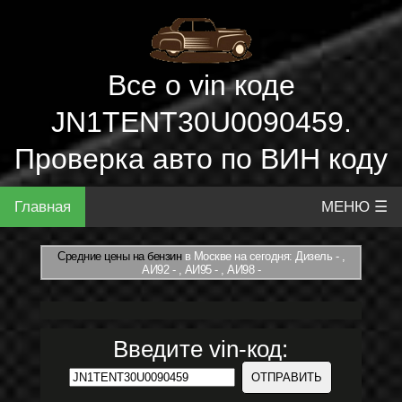
Все о vin коде
JN1TENT30U0090459.
Проверка авто по ВИН коду
Главная
МЕНЮ ☰
Средние цены на бензин
в Москве на сегодня: Дизель - ,
АИ92 - , АИ95 - , АИ98 -
Введите vin-код: