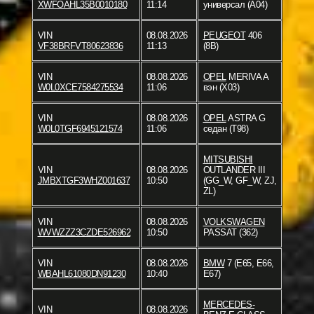
XWFOAHL35B0010180
11:14
универсал (A04)
VIN
08.08.2026
PEUGEOT
406
VF38BRFVT80623836
11:13
(8B)
VIN
08.08.2026
OPEL
MERIVA A
W0L0XCE7584275534
11:06
вэн (X03)
VIN
08.08.2026
OPEL
ASTRA G
W0L0TGF6945121574
11:06
седан (T98)
MITSUBISHI
VIN
08.08.2026
OUTLANDER III
JMBXTGF3WHZ001637
10:50
(GG_W, GF_W, ZJ,
ZL)
VIN
08.08.2026
VOLKSWAGEN
WVWZZZ3CZDE526962
10:50
PASSAT (362)
VIN
08.08.2026
BMW
7 (E65, E66,
WBAHL61080DN91230
10:40
E67)
MERCEDES-
VIN
08.08.2026