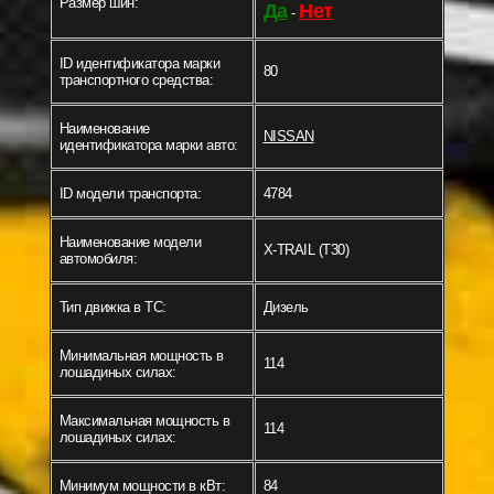
Размер шин:
Да
Нет
-
ID идентификатора марки
80
транспортного средства:
Наименование
NISSAN
идентификатора марки авто:
ID модели транспорта:
4784
Наименование модели
X-TRAIL (T30)
автомобиля:
Тип движка в ТС:
Дизель
Минимальная мощность в
114
лошадиных силах:
Максимальная мощность в
114
лошадиных силах:
Минимум мощности в кВт:
84