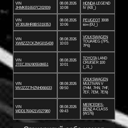
VIN
08.08.2026
HONDA
LEGEND
JHMKB16507C202839
10:08
IV (KB_)
VIN
08.08.2026
PEUGEOT
3008
VF30U9HR8BS319353
10:06
вэн (0U_)
VOLKSWAGEN
VIN
08.08.2026
TOUAREG (7P5,
XW8ZZZCKZMG015438
10:03
7P6)
TOYOTA
LAND
VIN
08.08.2026
CRUISER 100
JTECJ09J905508651
10:01
(_J1_)
VOLKSWAGEN
VIN
08.08.2026
MULTIVAN V
WV2ZZZ7HZNH066633
09:50
(7HM, 7HN, 7HF,
7EF, 7EM, 7EN)
MERCEDES-
VIN
08.08.2026
BENZ
A-CLASS
WDD1760421V027980
09:43
(W176)