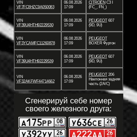
VIN
06.08.2026
CITROËN
C3 I
VF7FC8HZC9A050083
17:09
(FC_, FN_)
VIN
06.08.2026
PEUGEOT
607
VF39U4HTH92229530
17:09
(9D, 9U)
VIN
06.08.2026
PEUGEOT
VF3YCAMFC11260878
17:09
BOXER Фургон
VIN
06.08.2026
PEUGEOT
607
VF39U4HTH92229539
17:09
(9D, 9U)
PEUGEOT
206
VIN
06.08.2026
Наклонная задняя
VF32AKFWF44714662
17:09
часть (2A/C)
Сгенерируй себе номер
своего железного друга: