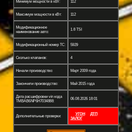
Минимум мощности в кВт:
112
Максимум мощности в кВт:
112
Модификационное
1.8 TSI
наименование авто:
Модификационный номер ТС:
5929
Сколько клапанов:
4
Начали производство:
Март 2009 года
Закончили производство:
Май 2015 года
Дата расшифровки vin кода
06.08.2026 18:01
TMBAB6NP6H7034888:
УГОН
ДТП
Дополнительные проверки:
ЗАЛОГ