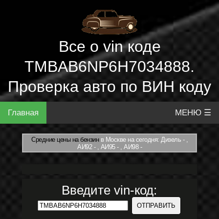
Все о vin коде
TMBAB6NP6H7034888.
Проверка авто по ВИН коду
Главная
МЕНЮ ☰
Средние цены на бензин
в Москве на сегодня: Дизель - ,
АИ92 - , АИ95 - , АИ98 -
Введите vin-код: