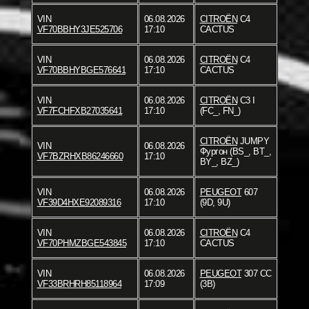
VIN
06.08.2026
CITROËN
C4
VF70BBHY3JE525706
17:10
CACTUS
VIN
06.08.2026
CITROËN
C4
VF70BBHYBGE576641
17:10
CACTUS
VIN
06.08.2026
CITROËN
C3 I
VF7FCHFXB27035641
17:10
(FC_, FN_)
CITROËN
JUMPY
VIN
06.08.2026
Фургон (BS_, BT_,
VF7BZRHXB86246660
17:10
BY_, BZ_)
VIN
06.08.2026
PEUGEOT
607
VF39D4HXE92089316
17:10
(9D, 9U)
VIN
06.08.2026
CITROËN
C4
VF70PHMZBGE543845
17:10
CACTUS
VIN
06.08.2026
PEUGEOT
307 CC
VF33BRHRH85118964
17:09
(3B)