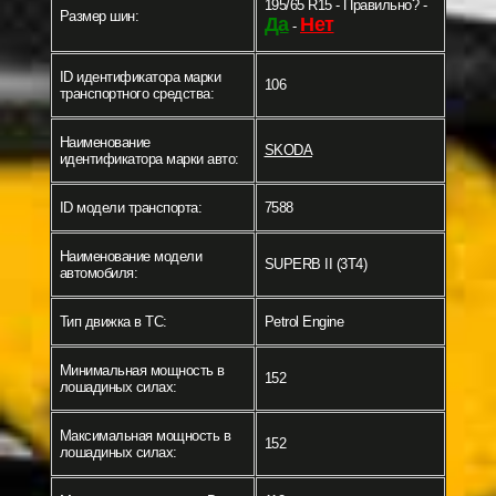
195/65 R15 - Правильно? -
Размер шин:
Да
Нет
-
ID идентификатора марки
106
транспортного средства:
Наименование
SKODA
идентификатора марки авто:
ID модели транспорта:
7588
Наименование модели
SUPERB II (3T4)
автомобиля:
Тип движка в ТС:
Petrol Engine
Минимальная мощность в
152
лошадиных силах:
Максимальная мощность в
152
лошадиных силах: