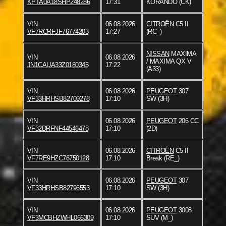
KPTA0A18SHP248286
17:31
KORANDO (CK)
VIN
06.08.2026
CITROËN
C5 II
VF7RCRFJF76774203
17:27
(RC_)
NISSAN
MAXIMA
VIN
06.08.2026
/ MAXIMA QX V
JN1CAUA33Z0180345
17:22
(A33)
VIN
06.08.2026
PEUGEOT
307
VF33HRHSB82709278
17:10
SW (3H)
VIN
06.08.2026
PEUGEOT
206 CC
VF32DRFNF44546478
17:10
(2D)
VIN
06.08.2026
CITROËN
C5 II
VF7RE9HZC76750128
17:10
Break (RE_)
VIN
06.08.2026
PEUGEOT
307
VF33HRHSB82796553
17:10
SW (3H)
VIN
06.08.2026
PEUGEOT
3008
VF3MCBHZWHL066309
17:10
SUV (M_)