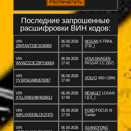
Последние запрошенные
расшифровки ВИН кодов:
VIN
06.08.2026
NISSAN
X-TRAIL
Z8NTANT32ES030956
17:41
(T32_)
VIN
06.08.2026
VOLKSWAGEN
WVWZZZ3CZ8P100604
17:41
PASSAT CC (357)
VIN
06.08.2026
VOLVO
S60 I (384)
YV1RS614982679387
17:40
VIN
06.08.2026
RENAULT
LOGAN
X7LLSRB1HBH428612
17:40
I (LS_)
VIN
06.08.2026
FORD
FOCUS III
X9FLXXEEBLCK27475
17:34
Turnier
VIN
06.08.2026
SSANGYONG