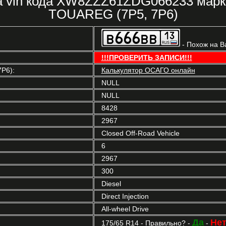
ка vin кода XW8ZZZ61ZDG066233 ма
TOUAREG (7P5, 7P6)
- Похож на В
!!!ПРОВЕРИТЬ ЗАПИСИ!!!
P6):
Калькулятор ОСАГО онлайн
NULL
NULL
8428
2967
Closed Off-Road Vehicle
6
2967
300
Diesel
Direct Injection
All-wheel Drive
Да
Не
175/65 R14 - Правильно? -
-