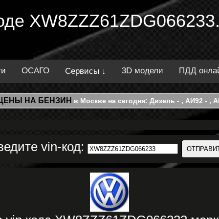
 коде XW8ZZZ61ZDG066233.
ти
ОСАГО
3D модели
ПДД онла
Сервисы ↓
ЦЕНЫ НА БЕНЗИН
в Москве на сегодня: Дизель - , АИ92 - , АИ
ведите vin-код: