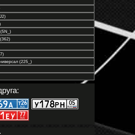
r
J2)
)
(5N_)
(362)
7)
ниверсал (225_)
руга:
: