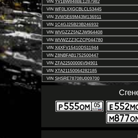
VIN
YV1BW848BE1287982
VIN
WF0LXXGCBLCL53445
VIN
3VWSE69M43M136911
VIN
1C4GJ25B23B246932
VIN
WVGZZZ5NZJW964408
VIN
WVWZZZ3CZCP044780
VIN
X4XFV15410DS11944
VIN
Z8NBFAB1752500447
VIN
ZFA22500006V94901
VIN
XTA21150064282185
VIN
SHSRE78708U009700
Сген