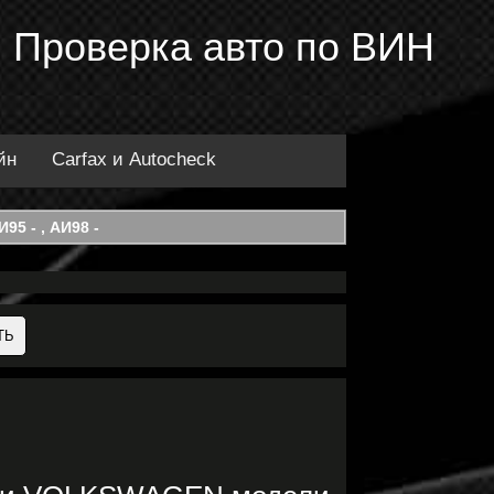
 Проверка авто по ВИН
йн
Carfax и Autocheck
95 - , АИ98 -