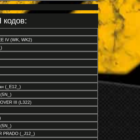
 кодов:
 IV (WK, WK2)
)
н (_E12_)
(5N_)
VER III (L322)
)
(5N_)
 PRADO (_J12_)