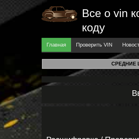
Все о vin
коду
Главная
Проверить VIN
Новос
СРЕДНИЕ 
В