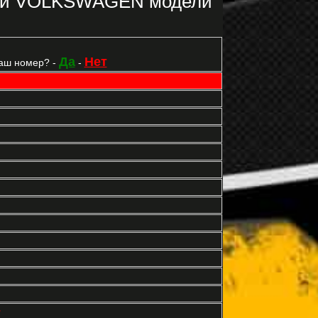
рки VOLKSWAGEN модели
Да
Нет
аш номер? -
-
т