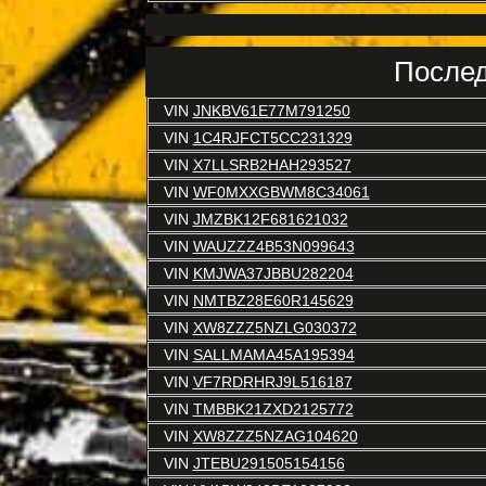
Послед
VIN
JNKBV61E77M791250
VIN
1C4RJFCT5CC231329
VIN
X7LLSRB2HAH293527
VIN
WF0MXXGBWM8C34061
VIN
JMZBK12F681621032
VIN
WAUZZZ4B53N099643
VIN
KMJWA37JBBU282204
VIN
NMTBZ28E60R145629
VIN
XW8ZZZ5NZLG030372
VIN
SALLMAMA45A195394
VIN
VF7RDRHRJ9L516187
VIN
TMBBK21ZXD2125772
VIN
XW8ZZZ5NZAG104620
VIN
JTEBU291505154156