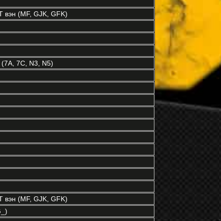
вэн (MF, GJK, GFK)
(7A, 7C, N3, N5)
вэн (MF, GJK, GFK)
_)