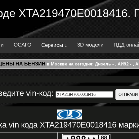
 коде XTA219470E0018416. 
ти
ОСАГО
3D модели
ПДД онла
Сервисы ↓
ЦЕНЫ НА БЕНЗИН
в Москве на сегодня: Дизель - , АИ92 - , АИ
ведите vin-код:
ка vin кода XTA219470E0018416 марк