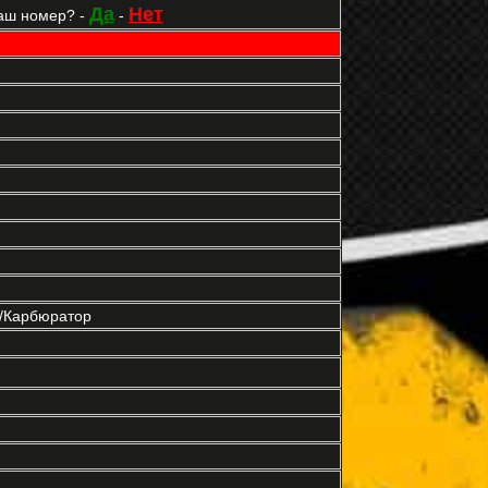
Да
Нет
аш номер? -
-
р/Карбюратор