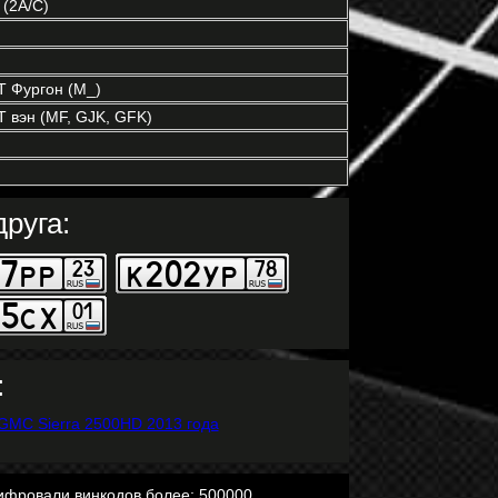
 (2A/C)
 Фургон (M_)
вэн (MF, GJK, GFK)
руга:
:
ифровали винкодов более: 500000.