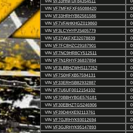
VIN
VF33HNFUF84354511
0
VIN
VF7MFKFXF65088420
0
VIN
VF33HRHYB82581586
0
VIN
VF7VFAHKHGZ019860
0
VIN
VF3LCYHYPJS405779
0
VIN
VF37AKFXE32078839
0
VIN
VF7FC8HZC29187901
0
VIN
VF7NC9HR8CY512511
0
VIN
VF7N1RHYF36837894
0
VIN
VF3LBBHZWHS117252
0
VIN
VF7S0HFXB57594131
0
VIN
VF33ERHSB82932887
0
VIN
VF7U6UF0012154102
0
VIN
VF70BBHYBGE576181
0
VIN
VF30EBHZTGS246906
0
VIN
VF39D4HXE92113761
0
VIN
VF7GJRHYK93012694
0
VIN
VF3GJRHYK95147893
0