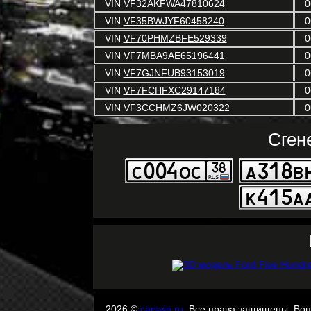
VIN
VF32AKFWA47810624
0
VIN
VF35BWJYF60458240
0
VIN
VF70PHMZBFE529339
0
VIN
VF7MBA9AE65196441
0
VIN
VF7GJNFUB93153019
0
VIN
VF7FCHFXC29147184
0
VIN
VF3CCHMZ6JW020322
0
Сген
2026 ©
carsvin.ru
. Все права защищены. Во