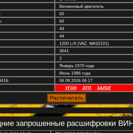
Бензиновый двигатель
:
60
:
60
44
44
1200 L/S (VAZ, WAS2101)
3041
2
Январь 1970 года
Июнь 1986 года
8416:
06.08.2026 06:17
УГОН
ДТП
ЗАЛОГ
ние запрошенные расшифровки ВИН