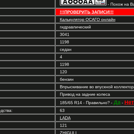
- Похож на В
!!!ПРОВЕРИТЬ ЗАПИСИ!!!
Калькулятор ОСАГО онлайн
гидравлический
3041
1198
седан
4
1198
120
бензин
Впрыскивание во впускной коллекто
Привод на задние колеса
Да
Нет
185/65 R14 - Правильно? -
-
дства:
63
LADA
121
ZHIGULI