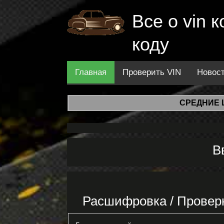
Все о vin
коду
Главная
Проверить VIN
Новос
СРЕДНИЕ 
В
Расшифровка / Провер