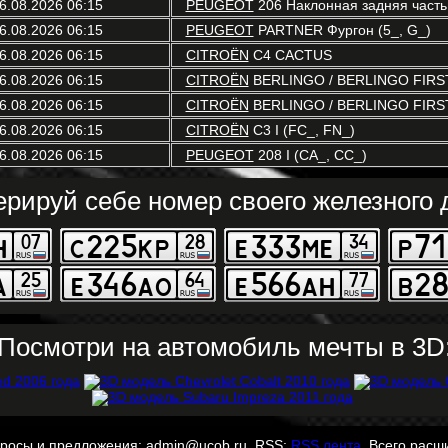
6.08.2026 06:15
PEUGEOT
206 Наклонная задняя часть
6.08.2026 06:15
PEUGEOT
PARTNER Фургон (5_, G_)
6.08.2026 06:15
CITROËN
C4 CACTUS
6.08.2026 06:15
CITROËN
BERLINGO / BERLINGO FIRST
6.08.2026 06:15
CITROËN
BERLINGO / BERLINGO FIRST 
6.08.2026 06:15
CITROËN
C3 I (FC_, FN_)
6.08.2026 06:15
PEUGEOT
208 I (CA_, CC_)
ерируй себе номер своего железного д
Посмотри на автомобиль мечты в 3D
просы и предложения: admin@ucob.ru. RSS:
RSS лента
. Всего расш