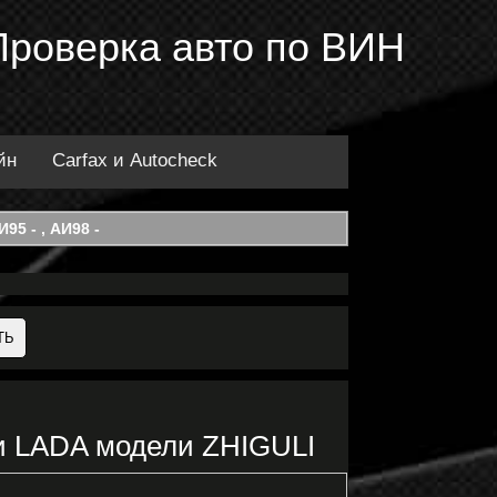
Проверка авто по ВИН
йн
Carfax и Autocheck
95 - , АИ98 -
и LADA модели ZHIGULI