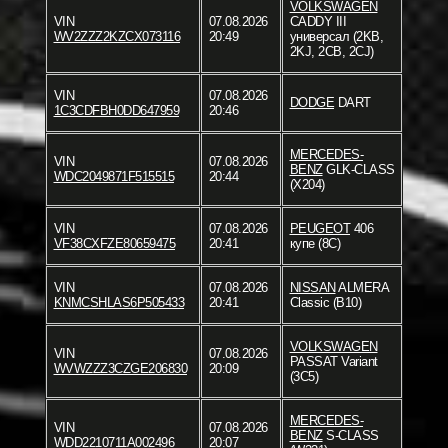
VOLKSWAGEN
VIN
07.08.2026
CADDY III
WV2ZZZ2KZCX073116
20:49
универсал (2KB,
2KJ, 2CB, 2CJ)
VIN
07.08.2026
DODGE
DART
1C3CDFBH0DD647959
20:46
MERCEDES-
VIN
07.08.2026
BENZ
GLK-CLASS
WDC2049871F515515
20:44
(X204)
VIN
07.08.2026
PEUGEOT
406
VF38CXFZE80659475
20:41
купе (8C)
VIN
07.08.2026
NISSAN
ALMERA
KNMCSHLAS6P505433
20:41
Classic (B10)
VOLKSWAGEN
VIN
07.08.2026
PASSAT Variant
WVWZZZ3CZGE206830
20:09
(3C5)
MERCEDES-
VIN
07.08.2026
BENZ
S-CLASS
WDD2210711A002496
20:07