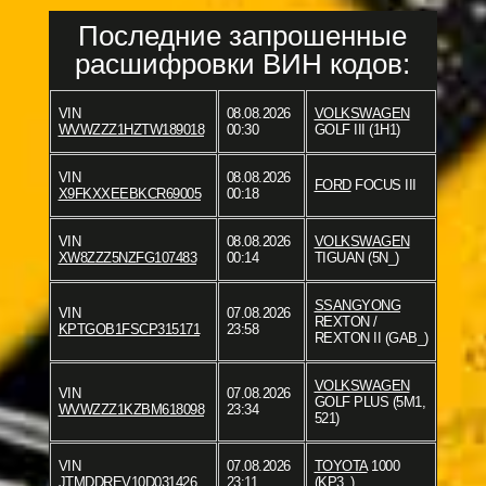
Последние запрошенные
расшифровки ВИН кодов:
VIN
08.08.2026
VOLKSWAGEN
WVWZZZ1HZTW189018
00:30
GOLF III (1H1)
VIN
08.08.2026
FORD
FOCUS III
X9FKXXEEBKCR69005
00:18
VIN
08.08.2026
VOLKSWAGEN
XW8ZZZ5NZFG107483
00:14
TIGUAN (5N_)
SSANGYONG
VIN
07.08.2026
REXTON /
KPTGOB1FSCP315171
23:58
REXTON II (GAB_)
VOLKSWAGEN
VIN
07.08.2026
GOLF PLUS (5M1,
WVWZZZ1KZBM618098
23:34
521)
VIN
07.08.2026
TOYOTA
1000
JTMDDREV10D031426
23:11
(KP3_)