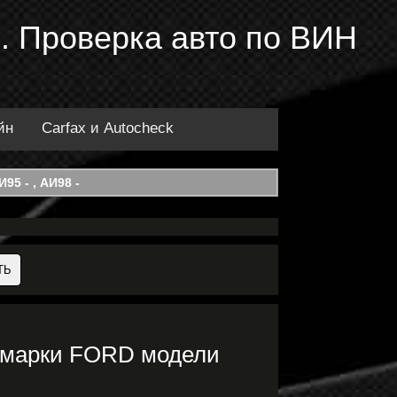
. Проверка авто по ВИН
йн
Carfax и Autocheck
95 - , АИ98 -
 марки FORD модели