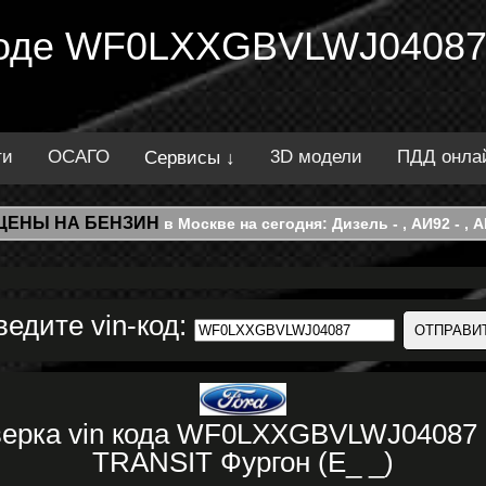
 коде WF0LXXGBVLWJ04087
ти
ОСАГО
3D модели
ПДД онла
Сервисы ↓
ЦЕНЫ НА БЕНЗИН
в Москве на сегодня: Дизель - , АИ92 - , АИ
ведите vin-код:
верка vin кода WF0LXXGBVLWJ04087
TRANSIT Фургон (E_ _)