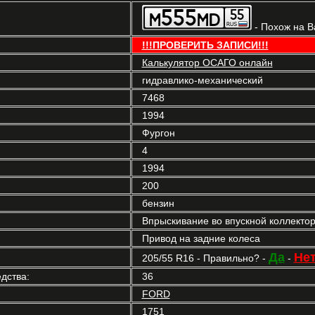
- Похож на 
!!!ПРОВЕРИТЬ ЗАПИСИ!!!
Калькулятор ОСАГО онлайн
гидравлико-механический
7468
1994
Фургон
4
1994
200
бензин
Впрыскивание во впускной коллекто
Привод на задние колеса
Да
Не
205/55 R16 - Правильно? -
-
дства:
36
FORD
1751