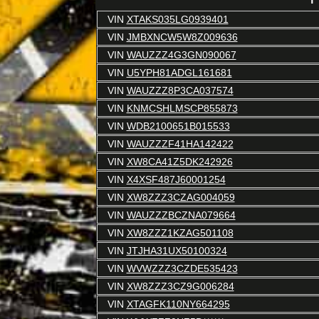
VIN
XTAKS035LG0939401
VIN
JMBXNCW5W8Z009636
VIN
WAUZZZ4G3GN090067
VIN
U5YPH81ADGL161681
VIN
WAUZZZ8P3CA037574
VIN
KNMCSHLMSCP855873
VIN
WDB2100651B015533
VIN
WAUZZZF41HA142422
VIN
XW8CA41Z5DK242926
VIN
X4XSF487J60001254
VIN
XW8ZZZ3CZAG004059
VIN
WAUZZZBCZNA079664
VIN
XW8ZZZ1KZAG501108
VIN
JTJHA31UX50100324
VIN
WVWZZZ3CZDE535423
VIN
XW8ZZZ3CZ9G006284
VIN
XTAGFK110NY664295