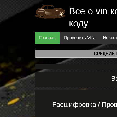
Все о vin
коду
Главная
Проверить VIN
Новос
СРЕДНИЕ 
В
Расшифровка / Про