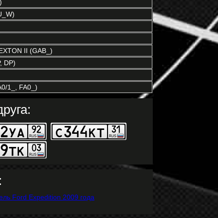
)
U_W)
XTON II (GAB_)
, DP)
0/1_, FA0_)
руга:
: