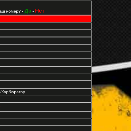
Да
Нет
Ваш номер? -
-
р/Карбюратор
т