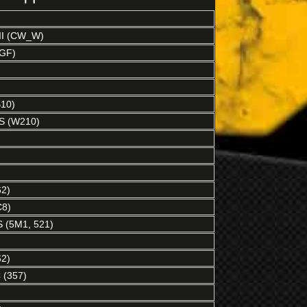
I (CW_W)
4GF)
10)
S (W210)
2)
C8)
(5M1, 521)
2)
(357)