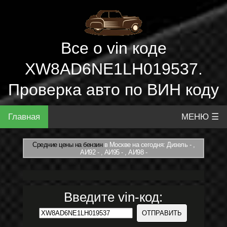
Все о vin коде
XW8AD6NE1LH019537.
Проверка авто по ВИН коду
Главная
МЕНЮ ☰
Средние цены на бензин
в Москве на сегодня: Дизель - ,
АИ92 - , АИ95 - , АИ98 -
Введите vin-код: