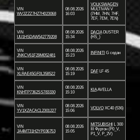
VOLKSWAGEN
VIN
08.08.2026
MULTIVAN V
WV2ZZZ7HZ7H023068
16:03
(7HM, 7HN, 7HF,
7EF, 7EM, 7EN)
VIN
08.08.2026
DACIA
DUSTER
UU1HSDAW542779208
15:34
(HS_)
VIN
08.08.2026
INFINITI
G седан
JNKCV61F29M052481
15:23
VIN
08.08.2026
DAF
LF 45
XLRAE45GF0L358522
15:19
VIN
08.08.2026
KIA
AVELLA
KNHTP7362SS783330
15:10
VIN
08.08.2026
VOLVO
XC40 (536)
YV1XZACACL2301227
15:06
MITSUBISHI
L 300
VIN
08.08.2026
III Фургон (P0_V,
JA4MT31H2YP036753
15:05
P1_V, P_2V)