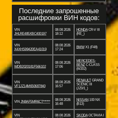
Последние запрошенные
расшифровки ВИН кодов:
VIN
08.08.2026
HONDA
CR-V III
JHLRE485XBC400197
18:12
(RE_)
VIN
08.08.2026
BMW
X1 (F48)
X4XHS99420EA41019
17:24
MERCEDES-
VIN
08.08.2026
BENZ
C-CLASS
WDB2020181F566102
17:06
(W202)
RENAULT
GRAND
VIN
08.08.2026
SCÉNIC III
VF1JZ14M650687840
16:57
(JZ0/1_)
08.08.2026
NISSAN
100 NX
VIN
JN8AF5MR6CT******
16:48
(B13)
VIN
08.08.2026
SKODA
OCTAVIA I