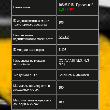
195/65 R15 - Правильно? -
Размер шин:
Да
Нет
-
ID идентификатора марки
106
транспортного средства:
Наименование
SKODA
идентификатора марки авто:
ID модели транспорта:
11195
Наименование модели
OCTAVIA III (5E3, NL3,
автомобиля:
NR3)
Тип движка в ТС:
Бензиновый двигатель
Минимальная мощность в
180
лошадиных силах:
Максимальная мощность в
180
лошадиных силах: