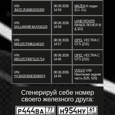
VIN
08.08.2026
MAZDA
6 седан
JMZGJ526801553200
14:59
(GJ, GL)
LAND ROVER
VIN
08.08.2026
RANGE ROVER III
SALLMAME4AA316126
14:59
(L322)
VIN
08.08.2026
OPEL
VECTRA C
W0L0ZCF6861144110
14:57
GTS (Z02)
VIN
08.08.2026
OPEL
VECTRA C
W0L0ZCF6871121714
14:46
GTS (Z02)
VOLVO
V40
VIN
08.08.2026
Наклонная задняя
YV1MZ6356D2006874
14:45
часть (525, 526)
Сгенерируй себе номер
своего железного друга: