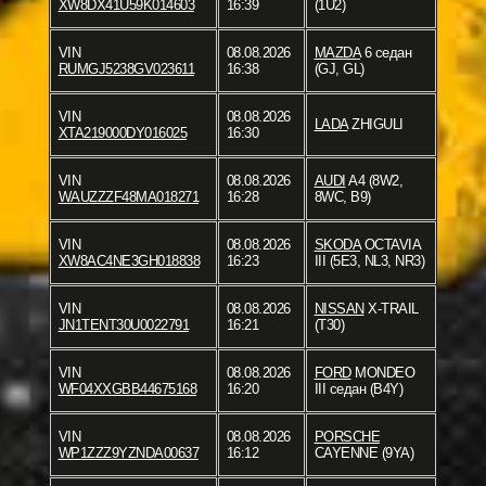
XW8DX41U59K014603
16:39
(1U2)
VIN
08.08.2026
MAZDA
6 седан
RUMGJ5238GV023611
16:38
(GJ, GL)
VIN
08.08.2026
LADA
ZHIGULI
XTA219000DY016025
16:30
VIN
08.08.2026
AUDI
A4 (8W2,
WAUZZZF48MA018271
16:28
8WC, B9)
VIN
08.08.2026
SKODA
OCTAVIA
XW8AC4NE3GH018838
16:23
III (5E3, NL3, NR3)
VIN
08.08.2026
NISSAN
X-TRAIL
JN1TENT30U0022791
16:21
(T30)
VIN
08.08.2026
FORD
MONDEO
WF04XXGBB44675168
16:20
III седан (B4Y)
VIN
08.08.2026
PORSCHE
WP1ZZZ9YZNDA00637
16:12
CAYENNE (9YA)