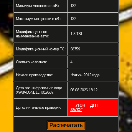
Минимум мощности в кВт:
132
Максимум мощности в кВт:
132
Модификационное
1.8 TSI
наименование авто:
Модификационный номер ТС:
58759
Сколько клапанов:
4
Начали производство:
Ноябрь 2012 года
Дата расшифровки vin кода
08.08.2026 18:12
XW8AD6NE1LH019537:
УГОН
ДТП
Дополнительные проверки:
ЗАЛОГ