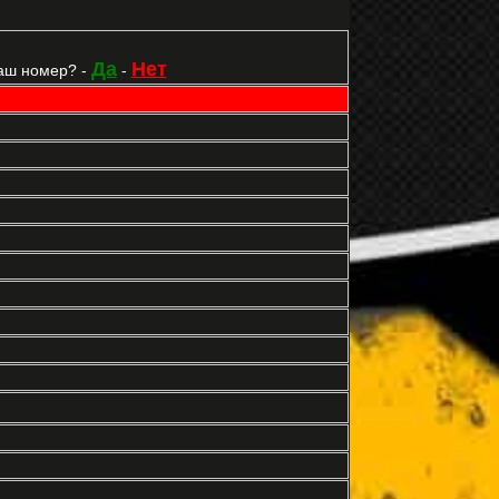
Да
Нет
аш номер? -
-