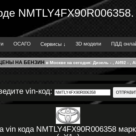
 коде NMTLY4FX90R006358.
ти
ОСАГО
3D модели
ПДД онла
Сервисы ↓
ЦЕНЫ НА БЕНЗИН
в Москве на сегодня: Дизель - , АИ92 - , АИ
ведите vin-код:
ка vin кода NMTLY4FX90R006358 мар