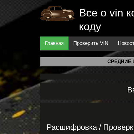
Все о vin
коду
Главная
Проверить VIN
Новос
СРЕДНИЕ 
В
Расшифровка / Провер