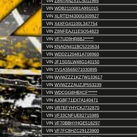
VIN
Z8NTANZ51CS011985
VIN
WDB2110081A991015
VIN
XLRTEH4300G309927
VIN
X4XFG41100L347754
VIN
Z8NFEAJ11ESO54823
VIN
VF7UD9HR8BJ******
VIN
KNAGN411BC5220634
VIN
WDD2120481A708960
VIN
JF1SG5LW48G140150
VIN
YV1AS565071030895
VIN
WVWZZZ1KZ7W133617
VIN
WVWZZZAUZJP553239
VIN
WDCGG8HBXCF******
VIN
4JGBF71EX7A140471
VIN
VR7EFYHYCKJ732870
VIN
VF33CNFUE82715985
VIN
VF70BBHYHGE518297
VIN
VF7FC8HZC29123900