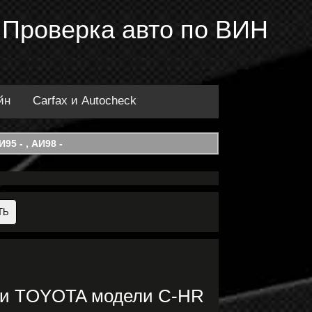
 Проверка авто по ВИН
йн
Carfax и Autocheck
95 - , АИ98 -
ки TOYOTA модели C-HR