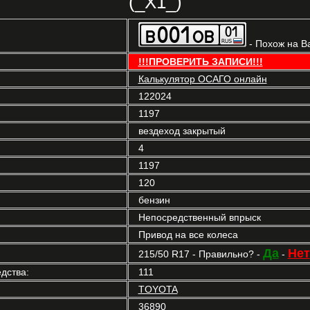
(_X1_)
- Похож на В
!!!ПРОВЕРИТЬ ЗАПИСИ!!!
Калькулятор ОСАГО онлайн
122024
1197
вездеход закрытый
4
1197
120
бензин
Непосредственный впрыск
Привод на все колеса
Да
Нет
215/50 R17 - Правильно? -
-
дства:
111
TOYOTA
36890