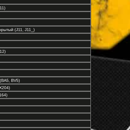
11)
рытый (J11, J11_)
12)
(BA5, BV5)
X204)
164)