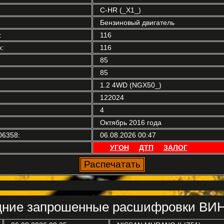
C-HR (_X1_)
Бензиновый двигатель
:
116
:
116
85
85
1.2 4WD (NGX50_)
122024
4
Октябрь 2016 года
06358:
06.08.2026 00:47
УГОН
ДТП
ЗАЛОГ
ние запрошенные расшифровки ВИН