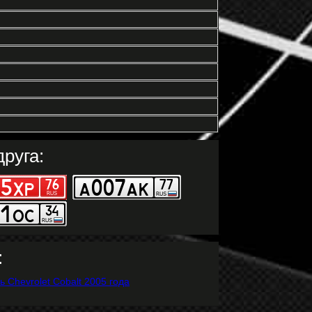
руга:
: