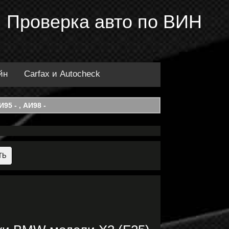
 Проверка авто по ВИН
йн
Carfax и Autocheck
95 - , АИ98 -