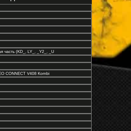
 часть (KD_, LY_, _Y2_, _U
O CONNECT V408 Kombi