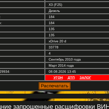
X3 (F25)
Дизель
:
184
:
184
135
135
xDrive 20 d
33778
4
Сентябрь 2010 года
Март 2014 года
29934:
08.08.2026 13:45
УГОН
ДТП
ЗАЛОГ
ние запрошенные расшифровки ВИН