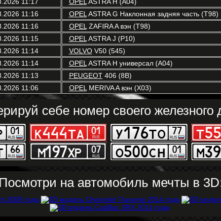
8.2026 11:17
OPEL
ASTRA H (A04)
8.2026 11:16
OPEL
ASTRA G Наклонная задняя часть (T98)
8.2026 11:16
OPEL
ZAFIRA A вэн (T98)
8.2026 11:15
OPEL
ASTRA J (P10)
8.2026 11:14
VOLVO
V50 (545)
8.2026 11:14
OPEL
ASTRA H универсал (A04)
8.2026 11:13
PEUGEOT
406 (8B)
8.2026 11:06
OPEL
MERIVA A вэн (X03)
ерируй себе номер своего железного д
Посмотри на автомобиль мечты в 3D