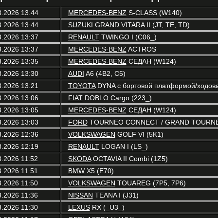
8.2026 13:44
MERCEDES-BENZ
S-CLASS (W140)
8.2026 13:44
SUZUKI
GRAND VITARA II (JT, TE, TD)
8.2026 13:37
RENAULT
TWINGO I (C06_)
8.2026 13:37
MERCEDES-BENZ
ACTROS
8.2026 13:35
MERCEDES-BENZ
СЕДАН (W124)
8.2026 13:30
AUDI
A6 (4B2, C5)
8.2026 13:21
TOYOTA
DYNA c бортовой платформой/ходовая
8.2026 13:06
FIAT
DOBLO Cargo (223_)
8.2026 13:05
MERCEDES-BENZ
СЕДАН (W124)
8.2026 13:03
FORD
TOURNEO CONNECT / GRAND TOURNE
8.2026 12:36
VOLKSWAGEN
GOLF VI (5K1)
8.2026 12:19
RENAULT
LOGAN I (LS_)
8.2026 11:52
SKODA
OCTAVIA II Combi (1Z5)
8.2026 11:51
BMW
X5 (E70)
8.2026 11:50
VOLKSWAGEN
TOUAREG (7P5, 7P6)
8.2026 11:36
NISSAN
TEANA I (J31)
8.2026 11:30
LEXUS
RX (_U3_)