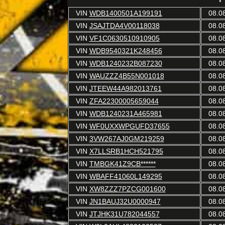
VIN
WDB1400501A199191
08.0
VIN
JSAJTDA4V00118038
08.0
VIN
VF1C0630510910905
08.0
VIN
WDB9540321K248456
08.0
VIN
WDB1240232B087230
08.0
VIN
WAUZZZ4B55N001018
08.0
VIN
JTEEW44A982013761
08.0
VIN
ZFA22300005659044
08.0
VIN
WDB1240231A465981
08.0
VIN
WF0UXXWPGUFD37655
08.0
VIN
3VW267AJ0GM219259
08.0
VIN
X7LLSRB1HCH521795
08.0
VIN
TMBGK41Z9CB******
08.0
VIN
WBAFF41060L149295
08.0
VIN
XW8ZZZ7PZCG001600
08.0
VIN
JN1BAUJ32U0000947
08.0
VIN
JTJHK31U782044557
08.0