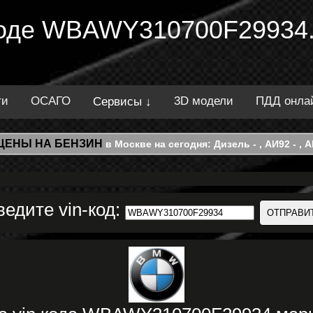
 коде WBAWY310700F29934.
ти
ОСАГО
3D модели
ПДД онла
Сервисы ↓
ЦЕНЫ НА БЕНЗИН
в Москве на сегодня: Дизель - , АИ92 - , АИ
ведите vin-код: