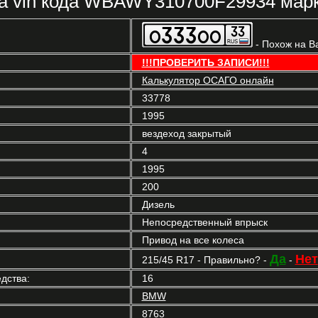
а vin кода WBAWY310700F29934 мар
- Похож на В
!!!ПРОВЕРИТЬ ЗАПИСИ!!!
Калькулятор ОСАГО онлайн
33778
1995
вездеход закрытый
4
1995
200
Дизель
Непосредственный впрыск
Привод на все колеса
Да
Нет
215/45 R17 - Правильно? -
-
дства:
16
BMW
8763