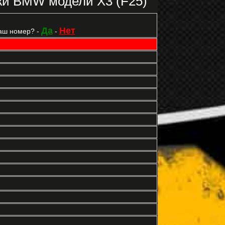
ки BMW модели X3 (F25)
Да
Нет
аш номер? -
-