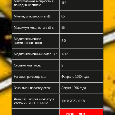
Максимальная мощность в
115
лошадиных силах:
Минимум мощности в кВт:
85
Максимум мощности в кВт:
85
Модификационное
2.0
наименование авто:
Модификационный номер ТС:
1712
Сколько клапанов:
2
Начали производство:
Февраль 1990 года
Закончили производство:
Август 1996 года
Дата расшифровки vin кода
10.08.2026 11:58
WVWZZZ3AZTE019912:
УГОН
ДТП