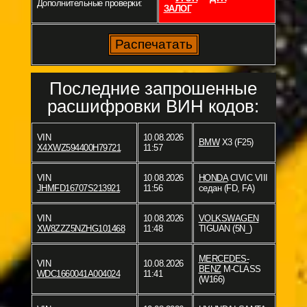
Дополнительные проверки:
ЗАЛОГ
Последние запрошенные
расшифровки ВИН кодов:
VIN
10.08.2026
BMW
X3 (F25)
X4XWZ594400H79721
11:57
VIN
10.08.2026
HONDA
CIVIC VIII
JHMFD16707S213921
11:56
седан (FD, FA)
VIN
10.08.2026
VOLKSWAGEN
XW8ZZZ5NZHG101468
11:48
TIGUAN (5N_)
MERCEDES-
VIN
10.08.2026
BENZ
M-CLASS
WDC1660041A004024
11:41
(W166)