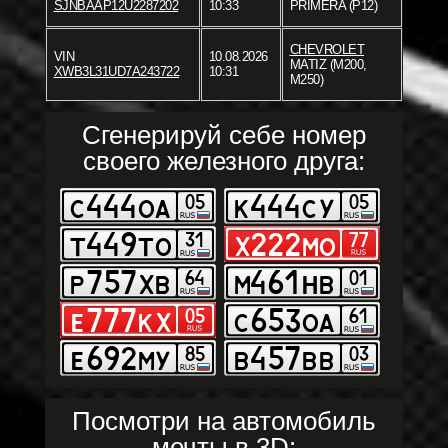
SJNBAAP12U2287202
10:33
PRIMERA (P12)
CHEVROLET
VIN
10.08.2026
MATIZ (M200,
XWB3L31UD7A243722
10:31
M250)
Сгенерируй себе номер
своего железного друга:
Посмотри на автомобиль
мечты в 3D: