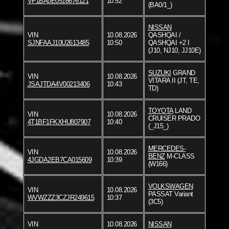
VF1BA0E0516676121
10:52
(BA0/1_)
NISSAN
VIN
10.08.2026
QASHQAI /
SJNFAAJ10U2613485
10:50
QASHQAI +2 I
(J10, NJ10, JJ10E)
SUZUKI
GRAND
VIN
10.08.2026
VITARA II (JT, TE,
JSAJTDA4V00213406
10:43
TD)
TOYOTA
LAND
VIN
10.08.2026
CRUISER PRADO
4T1BF1FKXHU807907
10:40
(_J15_)
MERCEDES-
VIN
10.08.2026
BENZ
M-CLASS
4JGDA2EB7CA015609
10:39
(W166)
VOLKSWAGEN
VIN
10.08.2026
PASSAT Variant
WVWZZZ3CZJR249615
10:37
(3C5)
VIN
10.08.2026
NISSAN