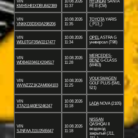
VIN
10.08.2026
HYUNDAI
SANTA
KMHSH81XDBU662389
11:37
FÉ II (CM)
VIN
10.08.2026
TOYOTA
YARIS
VNKKD3D3X0A298206
11:35
(_P13_)
VIN
10.08.2026
OPEL
ASTRA G
W0L0TGF35W2217477
11:34
универсал (T98)
MERCEDES-
VIN
10.08.2026
BENZ
G-CLASS
WDB4633461X204517
11:28
(W463)
VOLKSWAGEN
VIN
10.08.2026
GOLF PLUS (5M1,
WVWZZZ1KZAM064103
11:25
521)
VIN
10.08.2026
LADA
NOVA (2105)
XTA211440E5246247
11:18
NISSAN
QASHQAI II
VIN
10.08.2026
вездеход
SJNFAAJ11U2565647
11:18
закрытый (J11,
J11_)