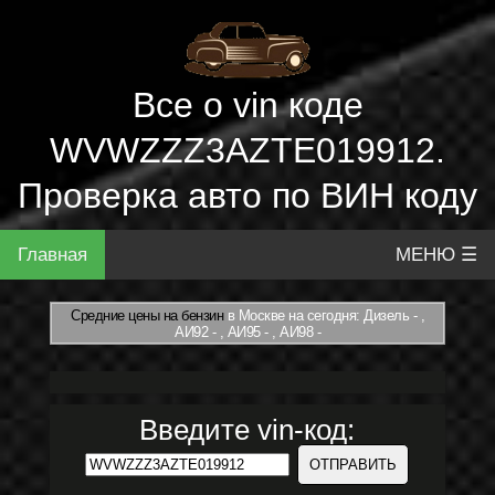
Все о vin коде
WVWZZZ3AZTE019912.
Проверка авто по ВИН коду
Главная
МЕНЮ ☰
Средние цены на бензин
в Москве на сегодня: Дизель - ,
АИ92 - , АИ95 - , АИ98 -
Введите vin-код: