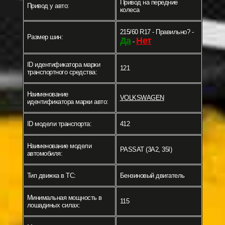
Привод на передние
Привод у авто:
колеса
215/60 R17 - Правильно? -
Размер шин:
Да
Нет
-
ID идентификатора марки
121
транспортного средства:
Наименование
VOLKSWAGEN
идентификатора марки авто:
ID модели транспорта:
412
Наименование модели
PASSAT (3A2, 35I)
автомобиля:
Тип движка в ТС:
Бензиновый двигатель
Минимальная мощность в
115
лошадиных силах: