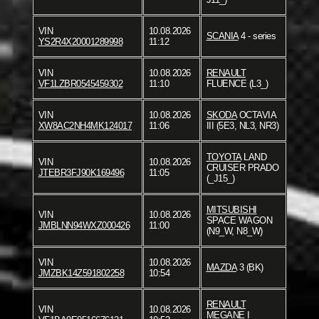
VIN
10.08.2026
SCANIA
4 - series
YS2R4X20001289998
11:12
VIN
10.08.2026
RENAULT
VF1LZBR0545459302
11:10
FLUENCE (L3_)
VIN
10.08.2026
SKODA
OCTAVIA
XW8AC2NH4MK124017
11:06
III (5E3, NL3, NR3)
TOYOTA
LAND
VIN
10.08.2026
CRUISER PRADO
JTEBR3FJ90K169496
11:05
(_J15_)
MITSUBISHI
VIN
10.08.2026
SPACE WAGON
JMBLNN94WXZ000426
11:00
(N9_W, N8_W)
VIN
10.08.2026
MAZDA
3 (BK)
JMZBK14Z591802258
10:54
RENAULT
VIN
10.08.2026
MEGANE I