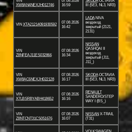
VIN
07.08.2026
SKODA
OCTAVIA
XW8AN4NEXJH012746
16:59
III (5E3, NL3, NR3)
LADA
NIVA
07.08.2026
вездеход
VIN
XTA21214091930592
16:42
закрытый (2121,
2131)
NISSAN
QASHQAI II
VIN
07.08.2026
вездеход
Z8NFEAJ11ES032866
16:34
закрытый (J11,
J11_)
VIN
07.08.2026
SKODA
OCTAVIA
XW8AC6NEXJH022128
16:17
III (5E3, NL3, NR3)
RENAULT
VIN
07.08.2026
SANDERO/STEP
X7LBSRBYABH418652
16:16
WAY I (BS_)
VIN
07.08.2026
NISSAN
X-TRAIL
Z8NTCNT31CS051676
16:07
(T31)
VOLKSWAGEN