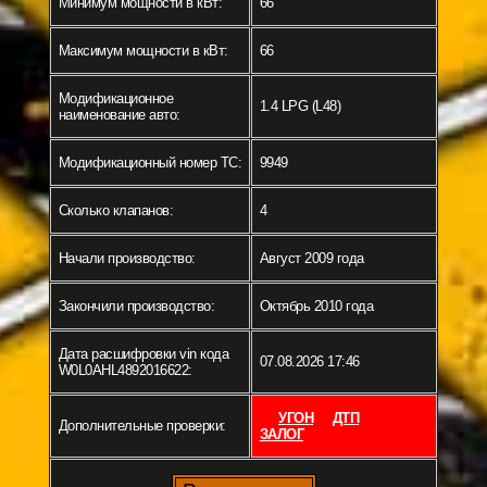
Минимум мощности в кВт:
66
Максимум мощности в кВт:
66
Модификационное
1.4 LPG (L48)
наименование авто:
Модификационный номер ТС:
9949
Сколько клапанов:
4
Начали производство:
Август 2009 года
Закончили производство:
Октябрь 2010 года
Дата расшифровки vin кода
07.08.2026 17:46
W0L0AHL4892016622:
УГОН
ДТП
Дополнительные проверки:
ЗАЛОГ