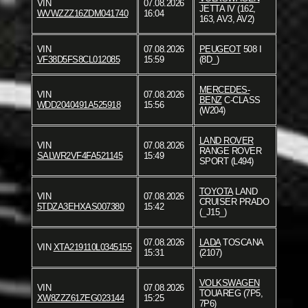
VIN
07.08.2026
JETTA IV (162,
WVWZZZ16ZDM041740
16:04
163, AV3, AV2)
VIN
07.08.2026
PEUGEOT
508 I
VF38D5FS8CL012085
15:59
(8D_)
MERCEDES-
VIN
07.08.2026
BENZ
C-CLASS
WDD2040491A525918
15:56
(W204)
LAND ROVER
VIN
07.08.2026
RANGE ROVER
SALWR2VF4FA521145
15:49
SPORT (L494)
TOYOTA
LAND
VIN
07.08.2026
CRUISER PRADO
5TDZA3EHXAS007380
15:42
(_J15_)
07.08.2026
LADA
TOSCANA
VIN
XTA219110L0345155
15:31
(2107)
VOLKSWAGEN
VIN
07.08.2026
TOUAREG (7P5,
XW8ZZZ61ZEG023144
15:25
7P6)