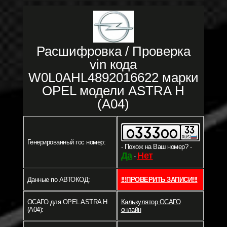
Расшифровка / Проверка
vin кода
W0L0AHL4892016622 марки
OPEL модели ASTRA H
(A04)
Генерированный гос номер:
- Похож на Ваш номер? -
Да
Нет
-
Данные по АВТОКОД:
!!!ПРОВЕРИТЬ ЗАПИСИ!!!
ОСАГО для OPEL ASTRA H
Калькулятор ОСАГО
(A04):
онлайн