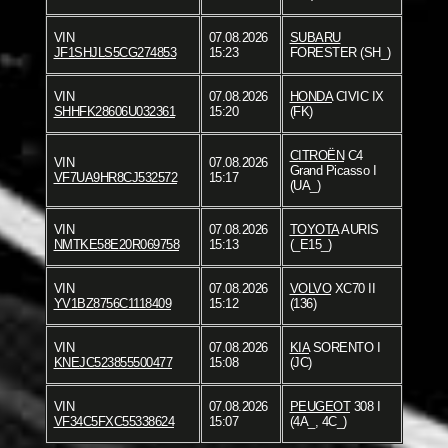
VIN
07.08.2026
SUBARU
JF1SHJLS5CG274853
15:23
FORESTER (SH_)
VIN
07.08.2026
HONDA
CIVIC IX
SHHFK28606U032361
15:20
(FK)
CITROËN
C4
VIN
07.08.2026
Grand Picasso I
VF7UA9HR8CJ532572
15:17
(UA_)
VIN
07.08.2026
TOYOTA
AURIS
NMTKE58E20R069758
15:13
(_E15_)
VIN
07.08.2026
VOLVO
XC70 II
YV1BZ8756C1118409
15:12
(136)
VIN
07.08.2026
KIA
SORENTO I
KNEJC523855500477
15:08
(JC)
VIN
07.08.2026
PEUGEOT
308 I
VF34C5FXC55338624
15:07
(4A_, 4C_)