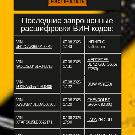
Последние запрошенные
расшифровки ВИН кодов:
VIN
07.08.2026
INFINITI
G
JN12CAV36U0450048
17:43
Кабриолет
MERCEDES-
VIN
07.08.2026
BENZ
GLC Coupe
WDC2533461F343717
17:31
(C253)
VIN
07.08.2026
BMW
X5 (E53)
5UXFA53552LH00408
17:22
VIN
07.08.2026
CHEVROLET
XWBMA481JDA503963
17:20
SPARK (M300)
VIN
07.08.2026
LADA
ZHIGULI
XTAFS015LE0822171
17:00