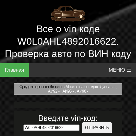
Все о vin коде
W0L0AHL4892016622.
Проверка авто по ВИН коду
Главная
МЕНЮ ☰
Средние цены на бензин
в Москве на сегодня: Дизель - ,
АИ92 - , АИ95 - , АИ98 -
Введите vin-код: