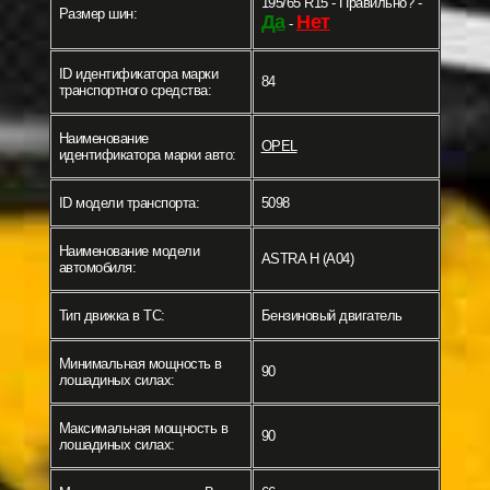
195/65 R15 - Правильно? -
Размер шин:
Да
Нет
-
ID идентификатора марки
84
транспортного средства:
Наименование
OPEL
идентификатора марки авто:
ID модели транспорта:
5098
Наименование модели
ASTRA H (A04)
автомобиля:
Тип движка в ТС:
Бензиновый двигатель
Минимальная мощность в
90
лошадиных силах:
Максимальная мощность в
90
лошадиных силах: