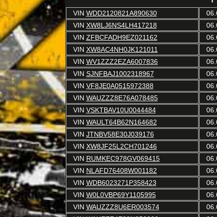
VIN
WDD2120821A890630
06.
VIN
XW8LJ6NS4LH417218
06.
VIN
ZFBCFADH9EZ021162
06.
VIN
XW8AC4NH0JK121011
06.
VIN
WV1ZZZ2EZA6007836
06.
VIN
SJNFBAJ1002318967
06.
VIN
VF8JE0A0515972388
06.
VIN
WAUZZZ8E76A078485
06.
VIN
VSKTBAV10U0044484
06.
VIN
WAULT64B62N164682
06.
VIN
JTNBV58E30J039176
06.
VIN
XW8JF25L2CH701246
06.
VIN
RUMKEC978GV069415
06.
VIN
NLAFD76408W001182
06.
VIN
WDB6023271P358423
06.
VIN
W0L0VBP69Y1105995
06.
VIN
WAUZZZ8U6ER003574
06.