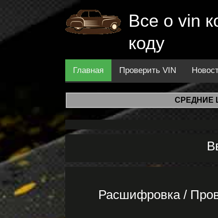
Все о vin
коду
Главная
Проверить VIN
Новос
СРЕДНИЕ 
В
Расшифровка / Про