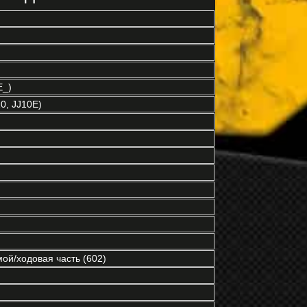
E_)
0, JJ10E)
ой/ходовая часть (602)