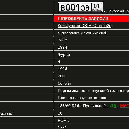
- Похож на В
!!!ПРОВЕРИТЬ ЗАПИСИ!!!
Калькулятор ОСАГО онлайн
гидравлико-механический
7468
1994
Фургон
4
1994
200
бензин
Впрыскивание во впускной коллекто
Привод на задние колеса
Да
Не
185/60 R14 - Правильно? -
-
дства:
36
FORD
1751