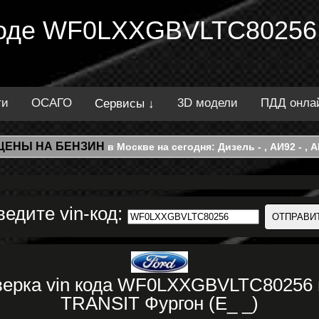
 коде WF0LXXGBVLTC80256.
ти
ОСАГО
3D модели
ПДД онла
Сервисы ↓
ЦЕНЫ НА БЕНЗИН
в Москве на сегодня: Дизель - , АИ92 - , АИ
ведите vin-код:
верка vin кода WF0LXXGBVLTC80256
TRANSIT Фургон (E_ _)