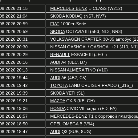
08.2026 21:15
MERCEDES-BENZ
E-CLASS (W212)
08.2026 21:04
SKODA
KODIAQ (NS7, NV7)
08.2026 20:59
FIAT
1000er-Serie
08.2026 20:59
SKODA
OCTAVIA III (5E3, NL3, NR3)
08.2026 20:31
VOLKSWAGEN
CRAFTER 30-35 автобус (2
08.2026 20:30
NISSAN
QASHQAI / QASHQAI +2 I (J10, NJ1
08.2026 20:29
RENAULT
ESPACE III (JE0_)
08.2026 20:16
AUDI
A4 (8EC, B7)
08.2026 20:13
NISSAN
ALMERA TINO (V10)
08.2026 19:44
AUDI
A6 (4B2, C5)
08.2026 19:42
TOYOTA
LAND CRUISER PRADO (_J15_)
08.2026 19:39
SKODA
YETI (5L)
08.2026 19:21
MAZDA
CX-5 (KE, GH)
08.2026 19:06
HONDA
CIVIC VIII седан (FD, FA)
08.2026 18:57
MERCEDES-BENZ
T1 c бортовой платформ
08.2026 18:50
OPEL
OMEGA B (V94)
08.2026 18:47
AUDI
Q3 (8UB, 8UG)