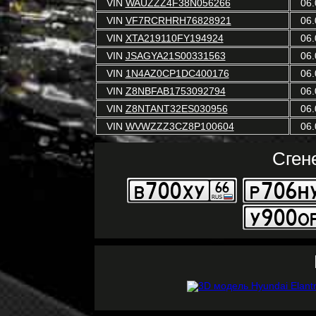
VIN
WAUZZZ4F38N056266
06.
VIN
VF7RCRHRH76828921
06.
VIN
XTA219110FY194924
06.
VIN
JSAGYA21S00331563
06.
VIN
1N4AZ0CP1DC400176
06.
VIN
Z8NBFAB1753092794
06.
VIN
Z8NTANT32ES030956
06.
VIN
WVWZZZ3CZ8P100604
06.
Сген