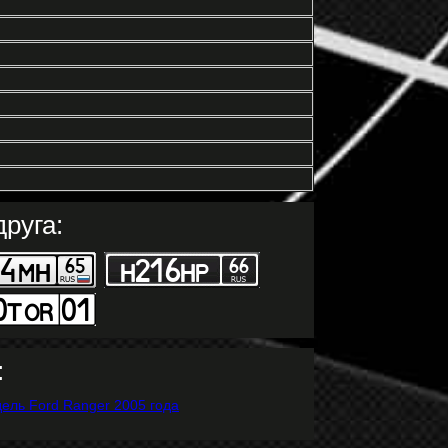
руга:
: