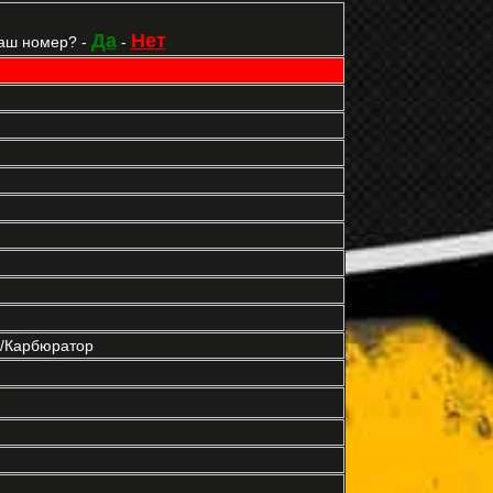
Да
Нет
аш номер? -
-
р/Карбюратор
т