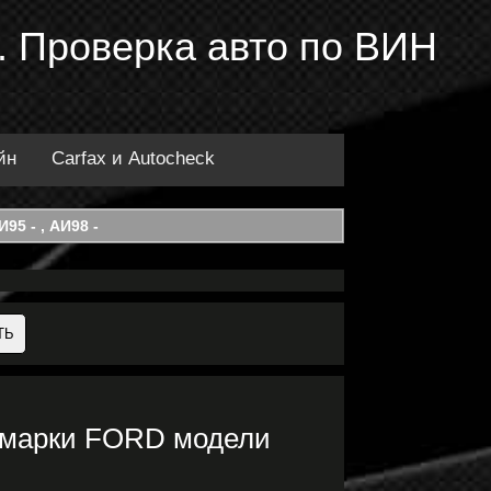
 Проверка авто по ВИН
йн
Carfax и Autocheck
95 - , АИ98 -
 марки FORD модели