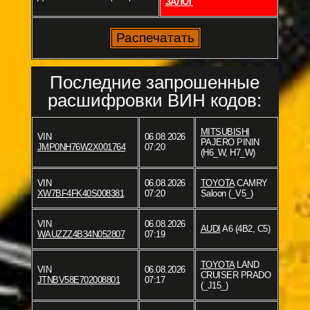
ЗАЛОГ
Последние запрошенные
расшифровки ВИН кодов:
MITSUBISHI
VIN
06.08.2026
PAJERO PININ
JMP0NH76W2X001764
07:20
(H6_W, H7_W)
VIN
06.08.2026
TOYOTA
CAMRY
XW7BF4FK40S008381
07:20
Saloon (_V5_)
VIN
06.08.2026
AUDI
A6 (4B2, C5)
WAUZZZ4B34N052807
07:19
TOYOTA
LAND
VIN
06.08.2026
CRUISER PRADO
JTNBV58E702008801
07:17
(_J15_)