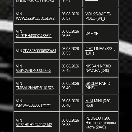
RUMKE5W7A00019894
06:57
VIN
06.08.2026
VOLKSWAGEN
WVWZZZ9NZ3D151972
06:57
POLO (9N_)
VIN
06.08.2026
DAF
XF
XLRTEH4300G453611
06:56
06.08.2026
FIAT
LINEA (323_,
VIN
ZFA32300006620481
06:53
110_)
VIN
06.08.2026
NISSAN
NP300
VSKCVND40U039863
06:48
NAVARA (D40)
VIN
06.08.2026
SKODA
RAPID
TMBAL2NH8DB101576
06:40
(NH3)
VIN
06.08.2026
MINI
MINI (R50,
WMWRC31050T******
06:40
R53)
PEUGEOT
206
VIN
06.08.2026
Наклонная задняя
VF32HRHYF42942142
06:38
часть (2A/C)