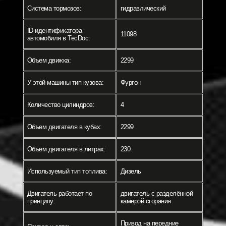
Система тормозов:
гидравлический
ID идентификатора
11098
автомобиля в TecDoc:
Объем движка:
2299
У этой машины тип кузова:
Фургон
Количество цилиндров:
4
Объем двигателя в кубах:
2299
Объем двигателя в литрах:
230
Используемый тип топлива:
Дизель
Двигатель работает по
двигатель с разделённой
принципу:
камерой сгорания
Привод на передние