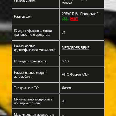
Привод у авто:
колеса
225/40 R18 - Правильно? -
Размер шин:
Да
Нет
-
ID идентификатора марки
74
транспортного средства:
Наименование
MERCEDES-BENZ
идентификатора марки авто:
ID модели транспорта:
4058
Наименование модели
VITO Фургон (638)
автомобиля:
Тип движка в ТС:
Дизель
Минимальная мощность в
98
лошадиных силах:
Максимальная мощность в