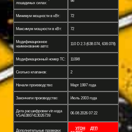
98
лошадиных силах:
Минимум мощности в кВт:
72
Максимум мощности в кВт:
72
Модификационное
110 D 2.3 (638.074, 638.078)
наименование авто:
Модификационный номер ТС:
11098
Сколько клапанов:
2
Начали производство:
Март 1997 года
Закончили производство:
Июль 2003 года
Дата расшифровки vin кода
06.08.2026 07:22
VSA63807413026739:
УГОН
ДТП
Дополнительные проверки: