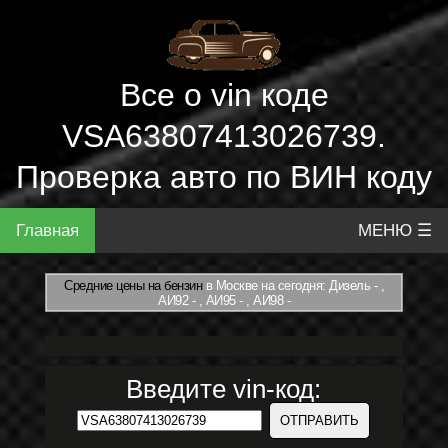
Все о vin коде
VSA63807413026739.
Проверка авто по ВИН коду
Главная
МЕНЮ ☰
Средние цены на бензин
в Москве на сегодня: Дизель - ,
АИ92 - , АИ95 - , АИ98 -
Введите vin-код: