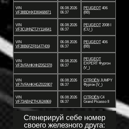
VIN
06.08.2026
PEUGEOT
406
VF38BDHXE80468871
06:37
(8B)
VIN
06.08.2026
PEUGEOT
2008 I
VF3CUHNZTJY114641
06:37
(CU_)
VIN
06.08.2026
PEUGEOT
406
VF38B6FZF81477439
06:37
(8B)
PEUGEOT
VIN
06.08.2026
EXPERT Фургон
VF3VFAHKHHZ052378
06:37
(V_)
VIN
06.08.2026
CITROËN
JUMPY
VF7VFAHKHGZ022807
06:37
Фургон (V_)
VIN
06.08.2026
CITROËN
C4
VF73ABHZTHJ624869
06:37
Grand Picasso II
Сгенерируй себе номер
своего железного друга: