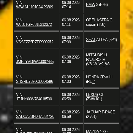
VIN
06.08.2026
BMW
3 (E46)
WBAAL11010AX29809
07:14
VIN
06.08.2026
OPEL
ASTRA G
W0L0TGF6915312372
07:11
седан (T98)
VIN
06.08.2026
SEAT
ALTEA (5P1)
VSSZZZ5PZFR000972
07:09
MITSUBISHI
VIN
06.08.2026
PAJERO IV
JMBLYV98WCJ002485
07:06
(V8_W, V9_W)
VIN
06.08.2026
HONDA
CR-V III
SHSRE7870CU004296
07:03
(RE_)
VIN
06.08.2026
LEXUS
CT
JTJHY00W784018500
06:59
(ZWA10_)
VIN
06.08.2026
JAGUAR
F-PACE
SADCA2BN0HA884420
06:59
(X761)
VIN
06.08.2026
MAZDA
1000