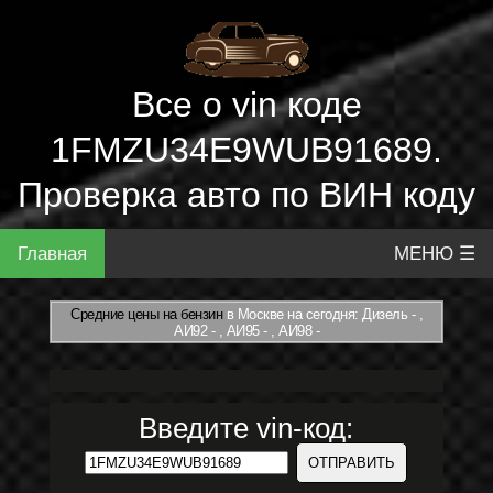
Все о vin коде
1FMZU34E9WUB91689.
Проверка авто по ВИН коду
Главная
МЕНЮ ☰
Средние цены на бензин
в Москве на сегодня: Дизель - ,
АИ92 - , АИ95 - , АИ98 -
Введите vin-код: