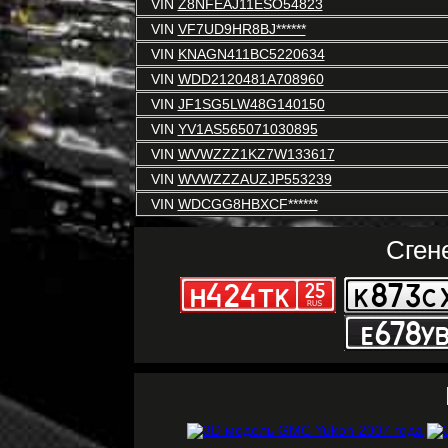
VIN
Z8NFEAJ11ESO54823
VIN
VF7UD9HR8BJ******
VIN
KNAGN411BC5220634
VIN
WDD2120481A708960
VIN
JF1SG5LW48G140150
VIN
YV1AS565071030895
VIN
WVWZZZ1KZ7W133617
VIN
WVWZZZAUZJP553239
VIN
WDCGG8HBXCF******
Сген