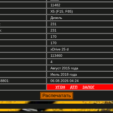
11482
X5 (F15, F85)
Дизель
:
231
:
231
170
170
xDrive 25 d
113460
4
Август 2015 года
Июль 2018 года
8801:
06.08.2026 04:24
УГОН
ДТП
ЗАЛОГ