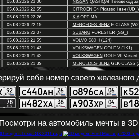
05.08.2026 23:00
NISSAN
QASHQAI II вездеход зак
05.08.2026 22:55
CITROËN
C4 Picasso I вэн (UD_)
05.08.2026 22:26
KIA
OPTIMA
05.08.2026 22:19
MERCEDES-BENZ
E-CLASS (W2
05.08.2026 22:07
SUBARU
FORESTER (SG_)
05.08.2026 21:59
VOLVO
S80 II (124)
05.08.2026 21:43
VOLKSWAGEN
GOLF V (1K1)
05.08.2026 21:42
VOLKSWAGEN
GOLF VII Variant 
05.08.2026 21:39
MERCEDES-BENZ
GLK-CLASS (
ерируй себе номер своего железного д
Посмотри на автомобиль мечты в 3D