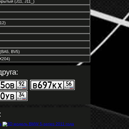
рытый (J11, J11_)
12)
(BA5, BV5)
X204)
руга:
: