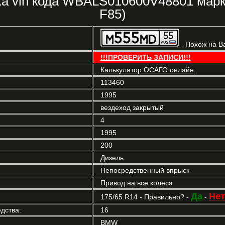
а vin кода WBALS010600V48801 мар
F85)
- Похож на В
!!!ПРОВЕРИТЬ ЗАПИСИ!!!
Калькулятор ОСАГО онлайн
113460
1995
вездеход закрытый
4
1995
200
Дизель
Непосредственный впрыск
Привод на все колеса
Да
Нет
175/65 R14 - Правильно? -
-
дства:
16
BMW