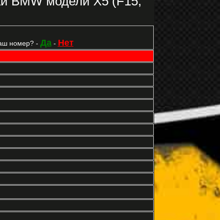
ки BMW модели X5 (F15,
Да
Нет
аш номер? -
-