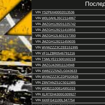
Послед
VIN
YS2P6X40002013536
VIN
W0L0AHL35C2114867
VIN
JMZGH128201225742
VIN
JMZGH128211410856
VIN
JMZGH12L601217393
VIN
JMZGH128211459035
VIN
WVWZZZ3CZEE151995
VIN
VF1LZBR0546791216
VIN
TSMLYE21S00160218
VIN
JMZGJ426811124948
VIN
XW8ZZZ5NZLG043633
VIN
WVWZZZ3CZDP020828
VIN
Z8NTANZ51CS011985
VIN
WDB2110081A991015
VIN
XLRTEH4300G309927
VIN
X4XFG41100L347754