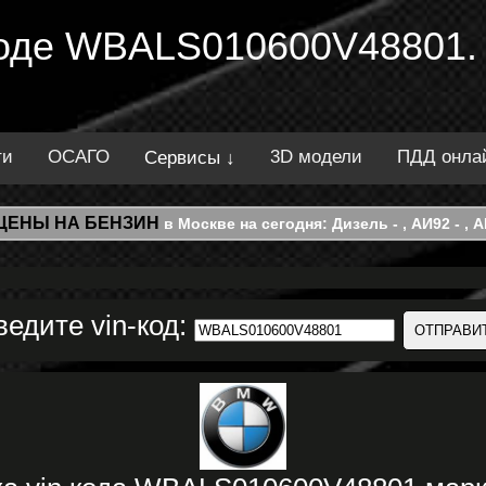
 коде WBALS010600V48801.
ти
ОСАГО
3D модели
ПДД онла
Сервисы ↓
ЦЕНЫ НА БЕНЗИН
в Москве на сегодня: Дизель - , АИ92 - , АИ
ведите vin-код: