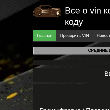
Все о vin
коду
Главная
Проверить VIN
Новос
СРЕДНИЕ 
В