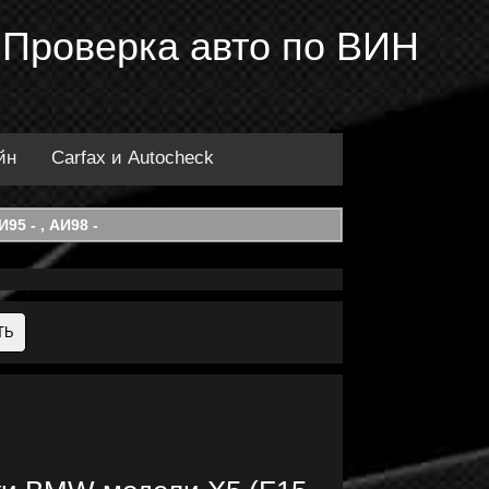
 Проверка авто по ВИН
йн
Carfax и Autocheck
95 - , АИ98 -