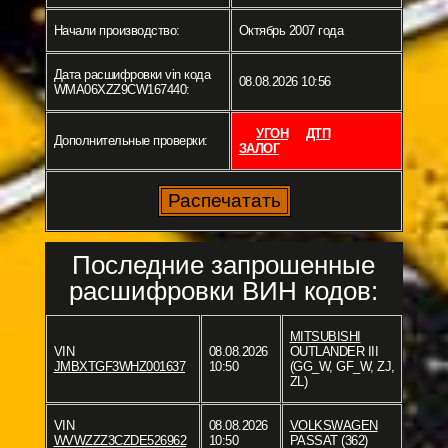
Начали производство:
Октябрь 2007 года
Дата расшифровки vin кода
08.08.2026 10:56
WMA06XZZ9CW167440:
УГОН
ДТП
Дополнительные проверки:
ЗАЛОГ
Последние запрошенные
расшифровки ВИН кодов:
MITSUBISHI
VIN
08.08.2026
OUTLANDER III
JMBXTGF3WHZ001637
10:50
(GG_W, GF_W, ZJ,
ZL)
VIN
08.08.2026
VOLKSWAGEN
WVWZZZ3CZDE526962
10:50
PASSAT (362)