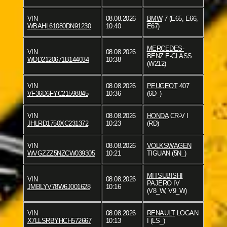
VIN
08.08.2026
BMW
7 (E65, E66,
WBAHL61080DN91230
10:40
E67)
MERCEDES-
VIN
08.08.2026
BENZ
E-CLASS
WDD2120671B144034
10:38
(W212)
VIN
08.08.2026
PEUGEOT
407
VF36D6FYC21598845
10:36
(6D_)
VIN
08.08.2026
HONDA
CR-V I
JHLRD1750XC231372
10:23
(RD)
VIN
08.08.2026
VOLKSWAGEN
WVGZZZ5NZCW039305
10:21
TIGUAN (5N_)
MITSUBISHI
VIN
08.08.2026
PAJERO IV
JMBLYV78W6J001628
10:16
(V8_W, V9_W)
VIN
08.08.2026
RENAULT
LOGAN
X7LLSRBYHCH572667
10:13
I (LS_)