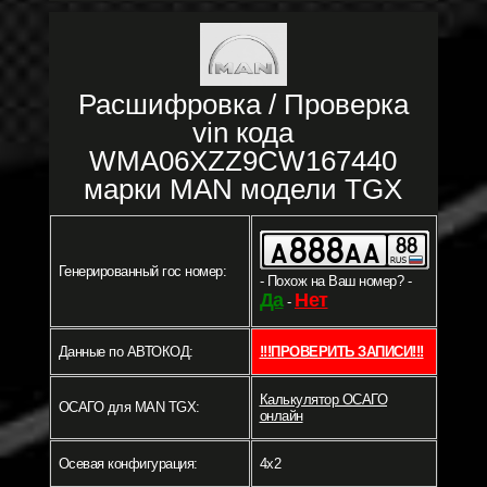
Расшифровка / Проверка
vin кода
WMA06XZZ9CW167440
марки MAN модели TGX
Генерированный гос номер:
- Похож на Ваш номер? -
Да
Нет
-
Данные по АВТОКОД:
!!!ПРОВЕРИТЬ ЗАПИСИ!!!
Калькулятор ОСАГО
ОСАГО для MAN TGX:
онлайн
Осевая конфигурация:
4x2