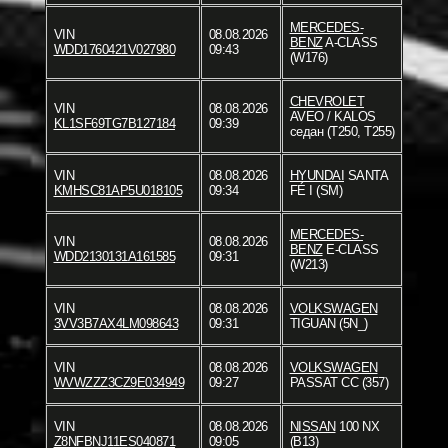
MERCEDES-
VIN
08.08.2026
BENZ
A-CLASS
WDD1760421V027980
09:43
(W176)
CHEVROLET
VIN
08.08.2026
AVEO / KALOS
KL1SF69TG7B127184
09:39
седан (T250, T255)
VIN
08.08.2026
HYUNDAI
SANTA
KMHSC81AP5U018105
09:34
FÉ I (SM)
MERCEDES-
VIN
08.08.2026
BENZ
E-CLASS
WDD2130131A161585
09:31
(W213)
VIN
08.08.2026
VOLKSWAGEN
3VV3B7AX4LM098643
09:31
TIGUAN (5N_)
VIN
08.08.2026
VOLKSWAGEN
WVWZZZ3CZ9E034949
09:27
PASSAT CC (357)
VIN
08.08.2026
NISSAN
100 NX
Z8NFBNJ11ES040871
09:05
(B13)