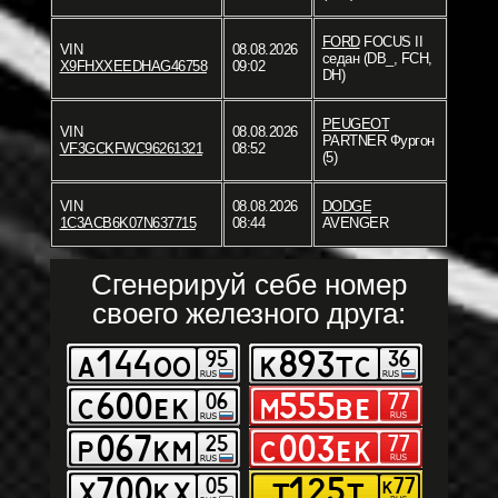
FORD
FOCUS II
VIN
08.08.2026
седан (DB_, FCH,
X9FHXXEEDHAG46758
09:02
DH)
PEUGEOT
VIN
08.08.2026
PARTNER Фургон
VF3GCKFWC96261321
08:52
(5)
VIN
08.08.2026
DODGE
1C3ACB6K07N637715
08:44
AVENGER
Сгенерируй себе номер
своего железного друга: