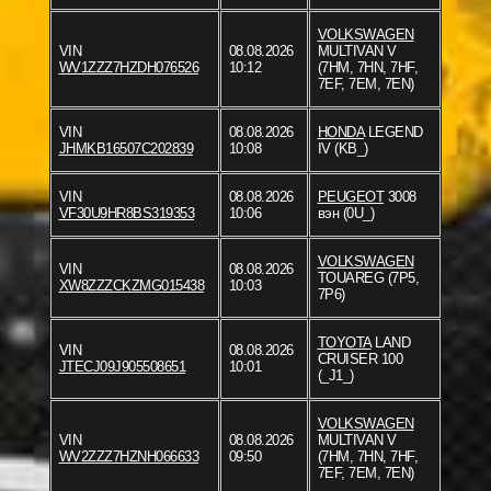
VOLKSWAGEN
VIN
08.08.2026
MULTIVAN V
WV1ZZZ7HZDH076526
10:12
(7HM, 7HN, 7HF,
7EF, 7EM, 7EN)
VIN
08.08.2026
HONDA
LEGEND
JHMKB16507C202839
10:08
IV (KB_)
VIN
08.08.2026
PEUGEOT
3008
VF30U9HR8BS319353
10:06
вэн (0U_)
VOLKSWAGEN
VIN
08.08.2026
TOUAREG (7P5,
XW8ZZZCKZMG015438
10:03
7P6)
TOYOTA
LAND
VIN
08.08.2026
CRUISER 100
JTECJ09J905508651
10:01
(_J1_)
VOLKSWAGEN
VIN
08.08.2026
MULTIVAN V
WV2ZZZ7HZNH066633
09:50
(7HM, 7HN, 7HF,
7EF, 7EM, 7EN)