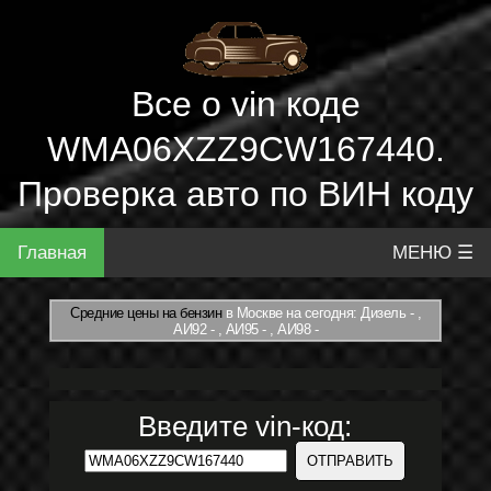
Все о vin коде
WMA06XZZ9CW167440.
Проверка авто по ВИН коду
Главная
МЕНЮ ☰
Средние цены на бензин
в Москве на сегодня: Дизель - ,
АИ92 - , АИ95 - , АИ98 -
Введите vin-код: