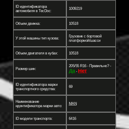
ID идентификатора
1009219
автомобиля в TecDoc:
Объем движка:
10518
Грузовик c бортовой
У этой машины тип кузова:
платформой/шасси
Объем двигателя в кубах:
10518
205/55 R16 - Правильно? -
Размер шин:
Да
Нет
-
ID идентификатора марки
69
транспортного средства:
Наименование
MAN
идентификатора марки авто:
ID модели транспорта:
6416