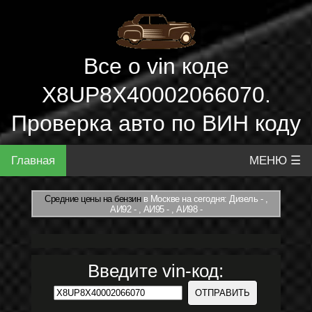
Все о vin коде
X8UP8X40002066070.
Проверка авто по ВИН коду
Главная
МЕНЮ ☰
Средние цены на бензин
в Москве на сегодня: Дизель - ,
АИ92 - , АИ95 - , АИ98 -
Введите vin-код: