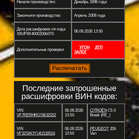
Начали производство:
Декабрь 1996 года
Закончили производство:
Апрель 2008 года
Дата расшифровки vin кода
06.08.2026 13:50
X8UP8X40002066070:
УГОН
ДТП
Дополнительные проверки:
ЗАЛОГ
Последние запрошенные
расшифровки ВИН кодов:
VIN
06.08.2026
CITROËN
C5 II
VF7RERHRG76632032
13:50
Break (RE_)
VIN
06.08.2026
PEUGEOT
206
VF32SWJYU42118516
13:50
Van