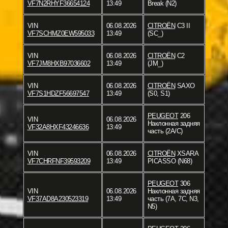
VF7N2RHYF36654124
13:49
Break (N2)
VIN
06.08.2026
CITROËN
C3 II
VF7SCHMZ0EW595033
13:49
(SC_)
VIN
06.08.2026
CITROËN
C2
VF7JM8HXB97036602
13:49
(JM_)
VIN
06.08.2026
CITROËN
SAXO
VF7S1HDZF56697547
13:49
(S0, S1)
PEUGEOT
206
VIN
06.08.2026
Наклонная задняя
VF32A8HXF43246636
13:49
часть (2A/C)
VIN
06.08.2026
CITROËN
XSARA
VF7CHRFNF39593209
13:49
PICASSO (N68)
PEUGEOT
306
VIN
06.08.2026
Наклонная задняя
VF37AD8A230523319
13:49
часть (7A, 7C, N3,
N5)