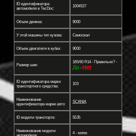
ID идентификатора
1004537
автомобиля в TecDoc:
Объем движка:
9000
У этой машины тип кузова:
Самосвал
Объем двигателя в кубах:
9000
185/60 R14 - Правильно? -
Размер шин:
Да
Нет
-
ID идентификатора марки
103
транспортного средства:
Наименование
SCANIA
идентификатора марки авто:
ID модели транспорта:
5535
Наименование модели
4 - series
автомобиля: