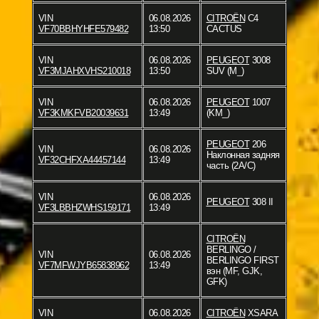
VIN
06.08.2026
CITROËN
C4
VF70BBHYHFE579482
13:50
CACTUS
VIN
06.08.2026
PEUGEOT
3008
VF3MJAHXVHS210018
13:50
SUV (M_)
VIN
06.08.2026
PEUGEOT
1007
VF3KMKFVB20039631
13:49
(KM_)
PEUGEOT
206
VIN
06.08.2026
Наклонная задняя
VF32CHFXA44457144
13:49
часть (2A/C)
VIN
06.08.2026
PEUGEOT
308 II
VF3LBBHZWHS159171
13:49
CITROËN
BERLINGO /
VIN
06.08.2026
BERLINGO FIRST
VF7MFWJYB65838962
13:49
вэн (MF, GJK,
GFK)
VIN
06.08.2026
CITROËN
XSARA