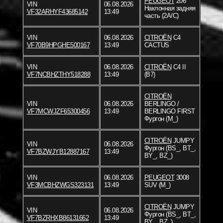
PEUGEOT
206
VIN
06.08.2026
Наклонная задняя
VF32ARHYF43685142
13:49
часть (2A/C)
VIN
06.08.2026
CITROËN
C4
VF70B9HPGHE500167
13:49
CACTUS
VIN
06.08.2026
CITROËN
C4 II
VF7NCBHZTHY518288
13:49
(B7)
CITROËN
VIN
06.08.2026
BERLINGO /
VF7MCWJZF65300456
13:49
BERLINGO FIRST
Фургон (M_)
CITROËN
JUMPY
VIN
06.08.2026
Фургон (BS_, BT_,
VF7BZWJYB12887167
13:49
BY_, BZ_)
VIN
06.08.2026
PEUGEOT
3008
VF3MCBHZWGS323131
13:49
SUV (M_)
CITROËN
JUMPY
VIN
06.08.2026
Фургон (BS_, BT_,
VF7BZRHXB86131662
13:49
BY_, BZ_)