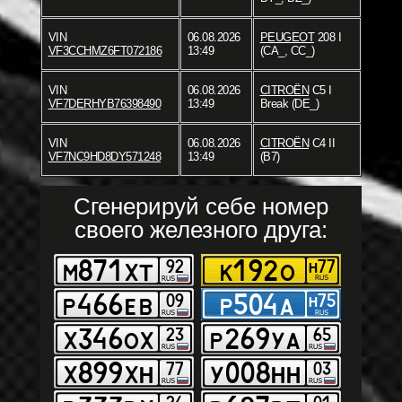
VIN
06.08.2026
PEUGEOT
208 I
VF3CCHMZ6FT072186
13:49
(CA_, CC_)
VIN
06.08.2026
CITROËN
C5 I
VF7DERHYB76398490
13:49
Break (DE_)
VIN
06.08.2026
CITROËN
C4 II
VF7NC9HD8DY571248
13:49
(B7)
Сгенерируй себе номер
своего железного друга: