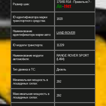
175/65 R14 - Правильно? -
Размер шин:
Да
Нет
-
ID идентификатора марки
1820
транспортного средства:
Наименование
LAND ROVER
идентификатора марки авто:
ID модели транспорта:
11229
Наименование модели
RANGE ROVER SPORT
автомобиля:
(L494)
Тип движка в ТС:
Дизель
Минимальная мощность в
292
лошадиных силах:
Максимальная мощность в
292
лошадиных силах: