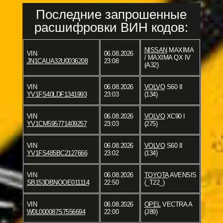
Последние запрошенные
расшифровки ВИН кодов:
NISSAN
MAXIMA
VIN
06.08.2026
/ MAXIMA QX IV
JN1CAUA32U0036208
23:08
(A32)
VIN
06.08.2026
VOLVO
S60 II
YV1FS40LDF1341993
23:03
(134)
VIN
06.08.2026
VOLVO
XC90 I
YV1CM595771409257
23:03
(275)
VIN
06.08.2026
VOLVO
S60 II
YV1FS485BC2127666
23:02
(134)
VIN
06.08.2026
TOYOTA
AVENSIS
SB153DBNOOE011114
22:50
(_T22_)
VIN
06.08.2026
OPEL
VECTRA A
W0L000087S7556694
22:00
(J89)