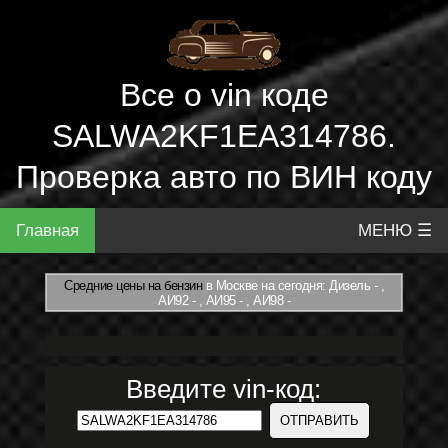
Все о vin коде
SALWA2KF1EA314786.
Проверка авто по ВИН коду
Главная
МЕНЮ ☰
Средние цены на бензин
в Москве на сегодня: Дизель - ,
АИ92 - , АИ95 - , АИ98 -
Введите vin-код: