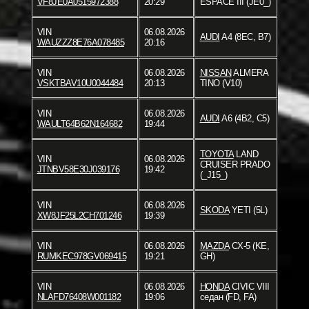
VF8JE0A0515972388
20:29
ESPACE III (JE0_)
VIN
06.08.2026
AUDI
A4 (8EC, B7)
WAUZZZ8E76A078485
20:16
VIN
06.08.2026
NISSAN
ALMERA
VSKTBAV10U0044484
20:13
TINO (V10)
VIN
06.08.2026
AUDI
A6 (4B2, C5)
WAULT64B62N164682
19:44
TOYOTA
LAND
VIN
06.08.2026
CRUISER PRADO
JTNBV58E30J039176
19:42
(_J15_)
VIN
06.08.2026
SKODA
YETI (5L)
XW8JF25L2CH701246
19:39
VIN
06.08.2026
MAZDA
CX-5 (KE,
RUMKEC978GV069415
19:21
GH)
VIN
06.08.2026
HONDA
CIVIC VIII
NLAFD76408W001182
19:06
седан (FD, FA)