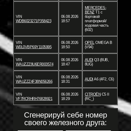
MERCEDES-
BENZ
T1 c
VIN
06.08.2026
бортовой
WDB6023271P358423
18:57
платформой/
ходовая часть
(602)
VIN
06.08.2026
OPEL
OMEGA B
W0L0VBP69Y1105995
18:50
(V94)
VIN
06.08.2026
AUDI
Q3 (8UB,
WAUZZZ8U6ER003574
18:47
8UG)
VIN
06.08.2026
AUDI
A6 (4F2, C6)
WAUZZZ4F38N056266
18:31
VIN
06.08.2026
CITROËN
C5 II
VF7RCRHRH76828921
18:29
(RC_)
Сгенерируй себе номер
своего железного друга: