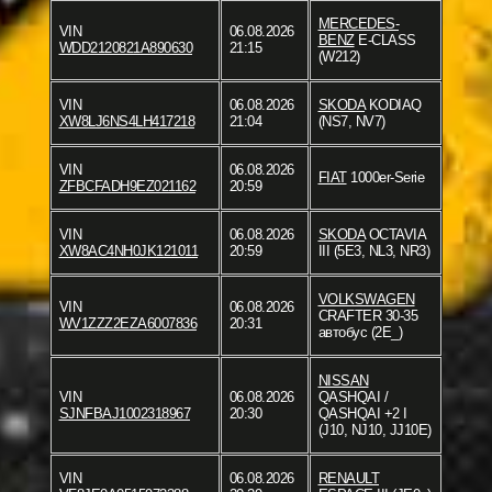
MERCEDES-
VIN
06.08.2026
BENZ
E-CLASS
WDD2120821A890630
21:15
(W212)
VIN
06.08.2026
SKODA
KODIAQ
XW8LJ6NS4LH417218
21:04
(NS7, NV7)
VIN
06.08.2026
FIAT
1000er-Serie
ZFBCFADH9EZ021162
20:59
VIN
06.08.2026
SKODA
OCTAVIA
XW8AC4NH0JK121011
20:59
III (5E3, NL3, NR3)
VOLKSWAGEN
VIN
06.08.2026
CRAFTER 30-35
WV1ZZZ2EZA6007836
20:31
автобус (2E_)
NISSAN
VIN
06.08.2026
QASHQAI /
SJNFBAJ1002318967
20:30
QASHQAI +2 I
(J10, NJ10, JJ10E)
VIN
06.08.2026
RENAULT