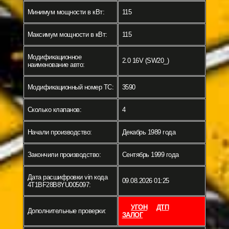
Минимум мощности в кВт:
115
Максимум мощности в кВт:
115
Модификационное
2.0 16V (SW20_)
наименование авто:
Модификационный номер ТС:
3590
Сколько клапанов:
4
Начали производство:
Декабрь 1989 года
Закончили производство:
Сентябрь 1999 года
Дата расшифровки vin кода
09.08.2026 01:25
4T1BF28B8YU005097:
УГОН
ДТП
Дополнительные проверки:
ЗАЛОГ