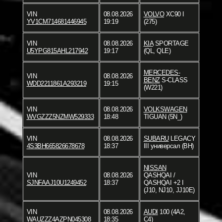
VIN
08.08.2026
VOLVO
XC90 I
YV1CM714681446945
19:19
(275)
VIN
08.08.2026
KIA
SPORTAGE
U5YPG815AHL217942
19:17
(QL, QLE)
MERCEDES-
VIN
08.08.2026
BENZ
S-CLASS
WDD2211861A293219
19:15
(W221)
VIN
08.08.2026
VOLKSWAGEN
WVGZZZ5NZMW529333
18:48
TIGUAN (5N_)
VIN
08.08.2026
SUBARU
LEGACY
4S3BH665826678678
18:37
III универсал (BH)
NISSAN
VIN
08.08.2026
QASHQAI /
SJNFAAJ10U1249452
18:37
QASHQAI +2 I
(J10, NJ10, JJ10E)
VIN
08.08.2026
AUDI
100 (4A2,
WAUZZZ4AZPN045308
18:35
C4)