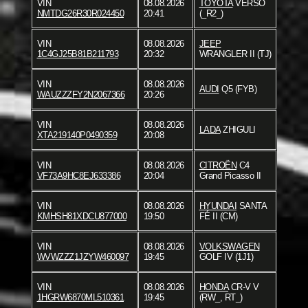
VIN
08.08.2026
TOYOTA
VERSO
NMTDG26R30R024450
20:41
(_R2_)
VIN
08.08.2026
JEEP
1C4GJ25B81B211793
20:32
WRANGLER II (TJ)
VIN
08.08.2026
AUDI
Q5 (FYB)
WAUZZZFY2N2067366
20:26
VIN
08.08.2026
LADA
ZHIGULI
XTA219140P0490359
20:08
VIN
08.08.2026
CITROËN
C4
VF73A9HC8EJ633386
20:04
Grand Picasso II
VIN
08.08.2026
HYUNDAI
SANTA
KMHSH81XDCU877000
19:50
FÉ II (CM)
VIN
08.08.2026
VOLKSWAGEN
WVWZZZ1JZYW460097
19:45
GOLF IV (1J1)
VIN
08.08.2026
HONDA
CR-V V
1HGRW6870ML510361
19:45
(RW_, RT_)