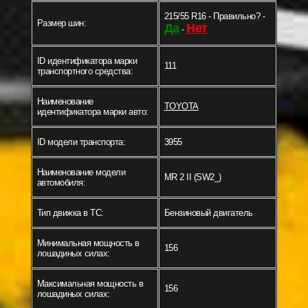
215/55 R16 - Правильно? -
Размер шин:
Да
Нет
-
ID идентификатора марки
111
транспортного средства:
Наименование
TOYOTA
идентификатора марки авто:
ID модели транспорта:
3955
Наименование модели
MR 2 II (SW2_)
автомобиля:
Тип движка в ТС:
Бензиновый двигатель
Минимальная мощность в
156
лошадиных силах:
Максимальная мощность в
156
лошадиных силах: