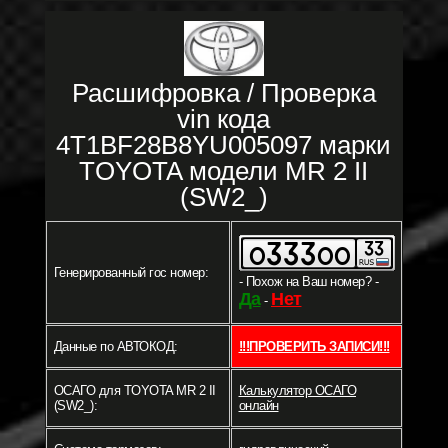
Расшифровка / Проверка
vin кода
4T1BF28B8YU005097 марки
TOYOTA модели MR 2 II
(SW2_)
Генерированный гос номер:
- Похож на Ваш номер? -
Да
Нет
-
Данные по АВТОКОД:
!!!ПРОВЕРИТЬ ЗАПИСИ!!!
ОСАГО для TOYOTA MR 2 II
Калькулятор ОСАГО
(SW2_):
онлайн