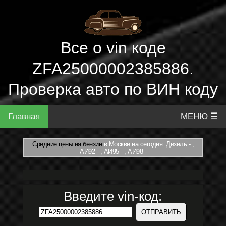
Все о vin коде
ZFA25000002385886.
Проверка авто по ВИН коду
Главная
МЕНЮ ☰
Средние цены на бензин
в Москве на сегодня: Дизель - ,
АИ92 - , АИ95 - , АИ98 -
Введите vin-код: