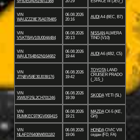
VF8JE0A0515972388
20:29
ESPACE III (JE0_)
VIN
06.08.2026
AUDI
A4 (8EC, B7)
WAUZZZ8E76A078485
20:16
VIN
06.08.2026
NISSAN
ALMERA
VSKTBAV10U0044484
20:13
TINO (V10)
VIN
06.08.2026
AUDI
A6 (4B2, C5)
WAULT64B62N164682
19:44
TOYOTA
LAND
VIN
06.08.2026
CRUISER PRADO
JTNBV58E30J039176
19:42
(_J15_)
VIN
06.08.2026
SKODA
YETI (5L)
XW8JF25L2CH701246
19:39
VIN
06.08.2026
MAZDA
CX-5 (KE,
RUMKEC978GV069415
19:21
GH)
VIN
06.08.2026
HONDA
CIVIC VIII
NLAFD76408W001182
19:06
седан (FD, FA)