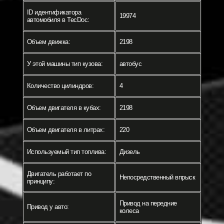
ID идентификатора
19974
автомобиля в TecDoc:
Объем движка:
2198
У этой машины тип кузова:
автобус
Количество цилиндров:
4
Объем двигателя в кубах:
2198
Объем двигателя в литрах:
220
Используемый тип топлива:
Дизель
Двигатель работает по
Непосредственный впрыск
принципу:
Привод на передние
Привод у авто:
колеса