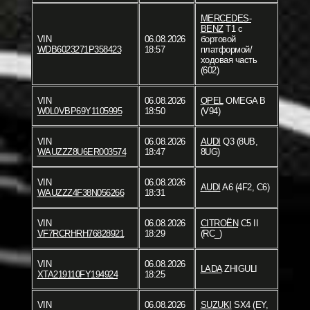
MERCEDES-
BENZ
T1 c
VIN
06.08.2026
бортовой
WDB6023271P358423
18:57
платформой/
ходовая часть
(602)
VIN
06.08.2026
OPEL
OMEGA B
W0L0VBP69Y1105995
18:50
(V94)
VIN
06.08.2026
AUDI
Q3 (8UB,
WAUZZZ8U6ER003574
18:47
8UG)
VIN
06.08.2026
AUDI
A6 (4F2, C6)
WAUZZZ4F38N056266
18:31
VIN
06.08.2026
CITROËN
C5 II
VF7RCRHRH76828921
18:29
(RC_)
VIN
06.08.2026
LADA
ZHIGULI
XTA219110FY194924
18:25
VIN
06.08.2026
SUZUKI
SX4 (EY,