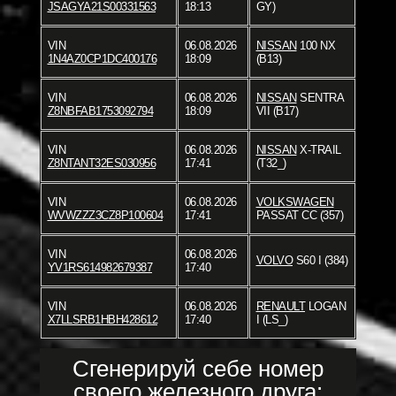
JSAGYA21S00331563
18:13
GY)
VIN
06.08.2026
NISSAN
100 NX
1N4AZ0CP1DC400176
18:09
(B13)
VIN
06.08.2026
NISSAN
SENTRA
Z8NBFAB1753092794
18:09
VII (B17)
VIN
06.08.2026
NISSAN
X-TRAIL
Z8NTANT32ES030956
17:41
(T32_)
VIN
06.08.2026
VOLKSWAGEN
WVWZZZ3CZ8P100604
17:41
PASSAT CC (357)
VIN
06.08.2026
VOLVO
S60 I (384)
YV1RS614982679387
17:40
VIN
06.08.2026
RENAULT
LOGAN
X7LLSRB1HBH428612
17:40
I (LS_)
Сгенерируй себе номер
своего железного друга: