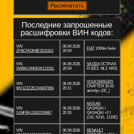
Последние запрошенные
расшифровки ВИН кодов:
VIN
06.08.2026
FIAT
1000er-Serie
ZFBCFADH9EZ021162
20:59
VIN
06.08.2026
SKODA
OCTAVIA
XW8AC4NH0JK121011
20:59
III (5E3, NL3, NR3)
VOLKSWAGEN
VIN
06.08.2026
CRAFTER 30-35
WV1ZZZ2EZA6007836
20:31
автобус (2E_)
NISSAN
VIN
06.08.2026
QASHQAI /
SJNFBAJ1002318967
20:30
QASHQAI +2 I
(J10, NJ10, JJ10E)
VIN
06.08.2026
RENAULT