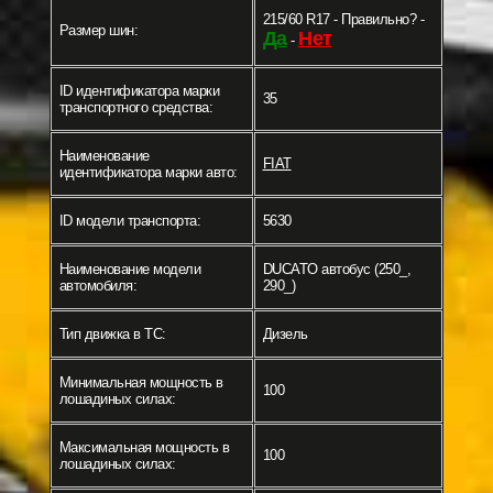
215/60 R17 - Правильно? -
Размер шин:
Да
Нет
-
ID идентификатора марки
35
транспортного средства:
Наименование
FIAT
идентификатора марки авто:
ID модели транспорта:
5630
Наименование модели
DUCATO автобус (250_,
автомобиля:
290_)
Тип движка в ТС:
Дизель
Минимальная мощность в
100
лошадиных силах:
Максимальная мощность в
100
лошадиных силах: