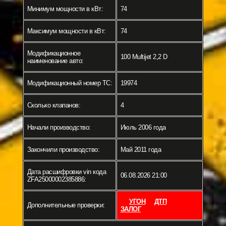
Минимум мощности в кВт:
74
Максимум мощности в кВт:
74
Модификационное
100 Multijet 2,2 D
наименование авто:
Модификационный номер ТС:
19974
Сколько клапанов:
4
Начали производство:
Июль 2006 года
Закончили производство:
Май 2011 года
Дата расшифровки vin кода
06.08.2026 21:00
ZFA25000002385886:
УГОН
ДТП
Дополнительные проверки:
ЗАЛОГ