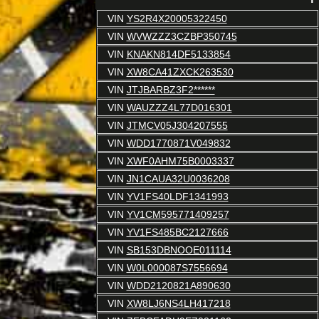
VIN
YS2R4X20005322450
VIN
WVWZZZ3CZBP350745
VIN
KNAKN814DF5133854
VIN
XW8CA41ZXCK263530
VIN
JTJBARBZ3F2******
VIN
WAUZZZ4L77D016301
VIN
JTMCV05J304207555
VIN
WDD1770871V049832
VIN
XWF0AHM75B0003337
VIN
JN1CAUA32U0036208
VIN
YV1FS40LDF1341993
VIN
YV1CM595771409257
VIN
YV1FS485BC2127666
VIN
SB153DBNOOE011114
VIN
W0L000087S7556694
VIN
WDD2120821A890630
VIN
XW8LJ6NS4LH417218