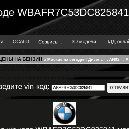
 коде WBAFR7C53DC825841.
ти
ОСАГО
3D модели
ПДД онла
Сервисы ↓
ЦЕНЫ НА БЕНЗИН
в Москве на сегодня: Дизель - , АИ92 - , АИ
ведите vin-код: