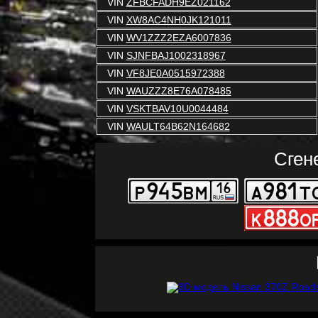
VIN
ZFBCFADH9EZ021162
VIN
XW8AC4NH0JK121011
VIN
WV1ZZZ2EZA6007836
VIN
SJNFBAJ1002318967
VIN
VF8JE0A0515972388
VIN
WAUZZZ8E76A078485
VIN
VSKTBAV10U0044484
VIN
WAULT64B62N164682
Сген