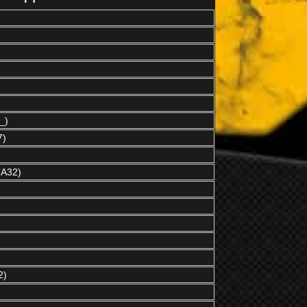
_)
7)
(A32)
2)