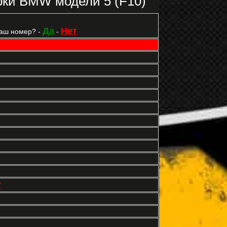
ки BMW модели 5 (F10)
Да
Нет
Ваш номер? -
-
т