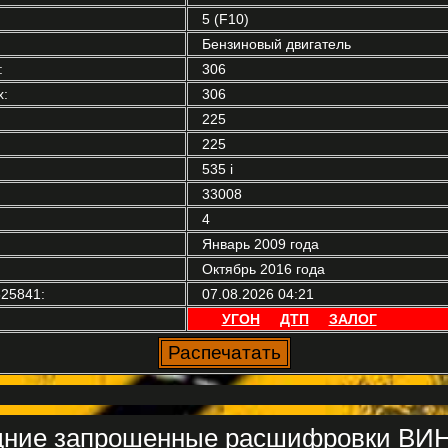
5 (F10)
Бензиновый двигатель
:
306
:
306
225
225
535 i
33008
4
Январь 2009 года
Октябрь 2016 года
25841:
07.08.2026 04:21
УГОН
ДТП
ЗАЛОГ
ние запрошенные расшифровки ВИН