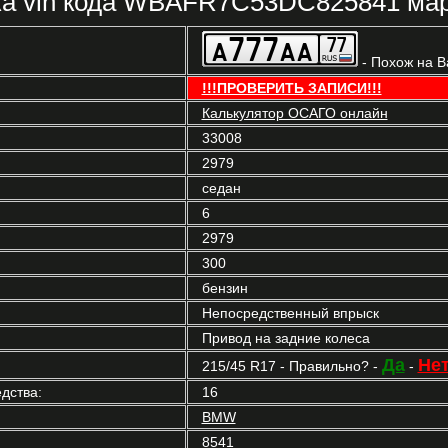
ка vin кода WBAFR7C53DC825841 мар
- Похож на 
!!!ПРОВЕРИТЬ ЗАПИСИ!!!
Калькулятор ОСАГО онлайн
33008
2979
седан
6
2979
300
бензин
Непосредственный впрыск
Привод на задние колеса
Да
Не
215/45 R17 - Правильно? -
-
дства:
16
BMW
8541