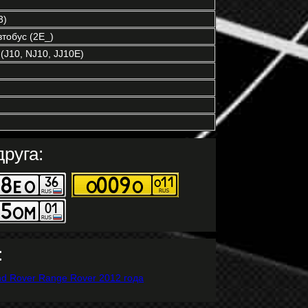
3)
тобус (2E_)
J10, NJ10, JJ10E)
руга:
: