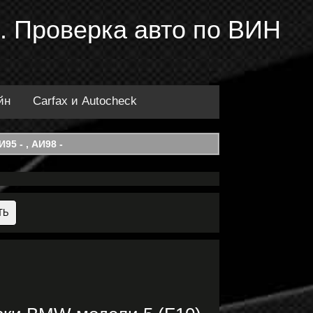
 Проверка авто по ВИН
йн
Carfax и Autocheck
95 - , АИ98 -