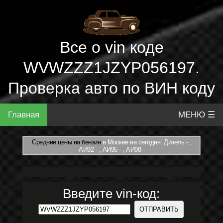
Все о vin коде
WVWZZZ1JZYP056197.
Проверка авто по ВИН коду
Главная
МЕНЮ ☰
Средние цены на бензин
в Москве на сегодня: Дизель - ,
АИ92 - , АИ95 - , АИ98 -
Введите vin-код: