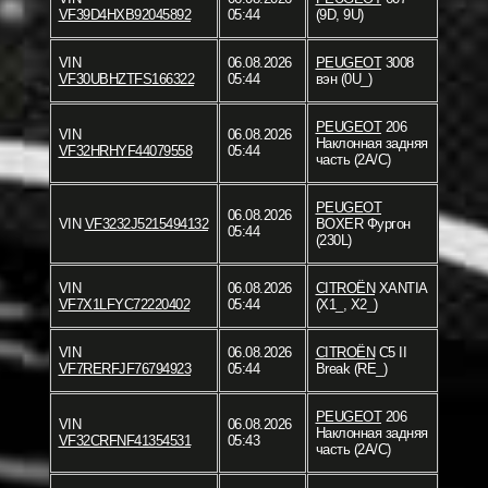
VF39D4HXB92045892
05:44
(9D, 9U)
VIN
06.08.2026
PEUGEOT
3008
VF30UBHZTFS166322
05:44
вэн (0U_)
PEUGEOT
206
VIN
06.08.2026
Наклонная задняя
VF32HRHYF44079558
05:44
часть (2A/C)
PEUGEOT
06.08.2026
VIN
VF3232J5215494132
BOXER Фургон
05:44
(230L)
VIN
06.08.2026
CITROËN
XANTIA
VF7X1LFYC72220402
05:44
(X1_, X2_)
VIN
06.08.2026
CITROËN
C5 II
VF7RERFJF76794923
05:44
Break (RE_)
PEUGEOT
206
VIN
06.08.2026
Наклонная задняя
VF32CRFNF41354531
05:43
часть (2A/C)