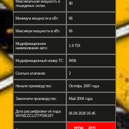
Максимальная мощность в
90
лошадиных силах:
Минимум мощности в кВт:
66
Максимум мощности в кВт:
66
Модификационное
1.9 TDI
наименование авто:
Модификационный номер ТС:
8456
Сколько клапанов:
2
Начали производство:
Октябрь 1997 года
Закончили производство:
Май 2004 года
Дата расшифровки vin кода
06.08.2026 05:46
WVWZZZ1JZYP056197:
УГОН
ДТП