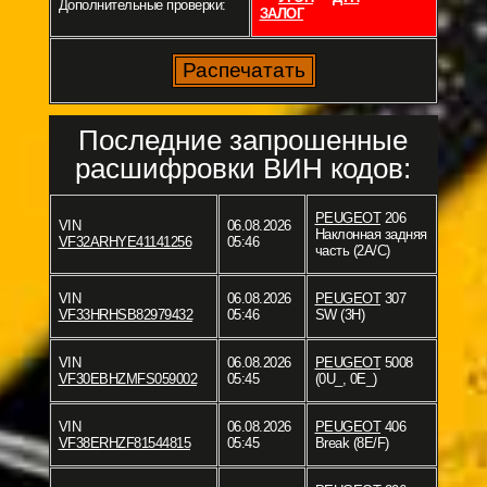
Дополнительные проверки:
ЗАЛОГ
Последние запрошенные
расшифровки ВИН кодов:
PEUGEOT
206
VIN
06.08.2026
Наклонная задняя
VF32ARHYE41141256
05:46
часть (2A/C)
VIN
06.08.2026
PEUGEOT
307
VF33HRHSB82979432
05:46
SW (3H)
VIN
06.08.2026
PEUGEOT
5008
VF30EBHZMFS059002
05:45
(0U_, 0E_)
VIN
06.08.2026
PEUGEOT
406
VF38ERHZF81544815
05:45
Break (8E/F)