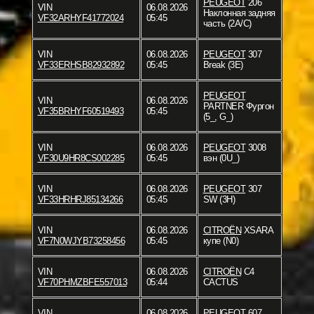
PEUGEOT
206
VIN
06.08.2026
Наклонная задняя
VF32ARHYF41772024
05:45
часть (2A/C)
VIN
06.08.2026
PEUGEOT
307
VF33ERHSB82932892
05:45
Break (3E)
PEUGEOT
VIN
06.08.2026
PARTNER Фургон
VF35BRHYF60519493
05:45
(5_, G_)
VIN
06.08.2026
PEUGEOT
3008
VF30U9HR8CS002285
05:45
вэн (0U_)
VIN
06.08.2026
PEUGEOT
307
VF33HRHRJ85134266
05:45
SW (3H)
VIN
06.08.2026
CITROËN
XSARA
VF7N0WJYB73258456
05:45
купе (N0)
VIN
06.08.2026
CITROËN
C4
VF70PHMZBFE557013
05:44
CACTUS
VIN
06.08.2026
PEUGEOT
607