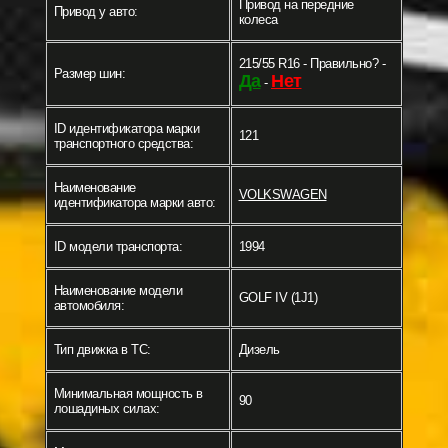
Привод на передние
Привод у авто:
колеса
215/55 R16 - Правильно? -
Размер шин:
Да
Нет
-
ID идентификатора марки
121
транспортного средства:
Наименование
VOLKSWAGEN
идентификатора марки авто:
ID модели транспорта:
1994
Наименование модели
GOLF IV (1J1)
автомобиля:
Тип движка в ТС:
Дизель
Минимальная мощность в
90
лошадиных силах: