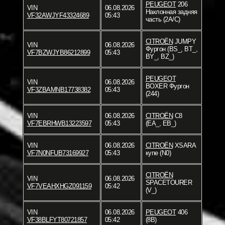
PEUGEOT
206
VIN
06.08.2026
Наклонная задняя
VF32AWJYF43324689
05:43
часть (2A/C)
CITROËN
JUMPY
VIN
06.08.2026
Фургон (BS_, BT_,
VF7BZWJYB86212899
05:43
BY_, BZ_)
PEUGEOT
VIN
06.08.2026
BOXER Фургон
VF3ZBAMNB17738382
05:43
(244)
VIN
06.08.2026
CITROËN
C8
VF7EBRHWB13223597
05:43
(EA_, EB_)
VIN
06.08.2026
CITROËN
XSARA
VF7N0NFUB73169927
05:43
купе (N0)
CITROËN
VIN
06.08.2026
SPACETOURER
VF7VEAHXHGZ091159
05:42
(V_)
VIN
06.08.2026
PEUGEOT
406
VF38BLFYT80721857
05:42
(8B)