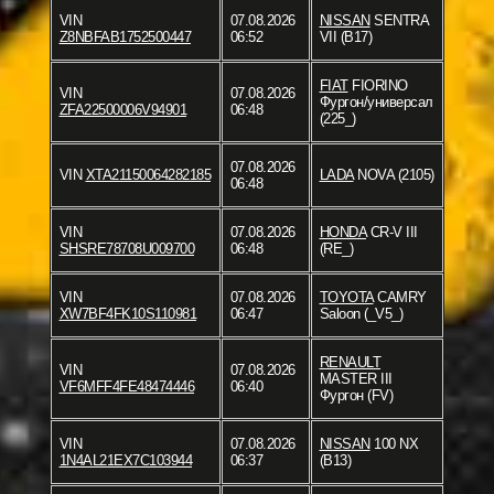
VIN
07.08.2026
NISSAN
SENTRA
Z8NBFAB1752500447
06:52
VII (B17)
FIAT
FIORINO
VIN
07.08.2026
Фургон/универсал
ZFA22500006V94901
06:48
(225_)
07.08.2026
VIN
XTA21150064282185
LADA
NOVA (2105)
06:48
VIN
07.08.2026
HONDA
CR-V III
SHSRE78708U009700
06:48
(RE_)
VIN
07.08.2026
TOYOTA
CAMRY
XW7BF4FK10S110981
06:47
Saloon (_V5_)
RENAULT
VIN
07.08.2026
MASTER III
VF6MFF4FE48474446
06:40
Фургон (FV)
VIN
07.08.2026
NISSAN
100 NX
1N4AL21EX7C103944
06:37
(B13)