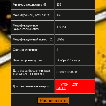
Минимум мощности в кВт:
132
Максимум мощности в кВт:
132
Модификационное
1.8 TSI
наименование авто:
Модификационный номер ТС:
58759
Сколько клапанов:
4
Начали производство:
Ноябрь 2012 года
Дата расшифровки vin кода
07.08.2026 07:06
XW8AD4NE3HH013590:
УГОН
ДТП
Дополнительные проверки:
ЗАЛОГ