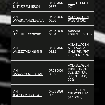
VIN
07.08.2026
JEEP
CHEROKEE
1J4FJ87S2NL153394
06:37
(XJ)
VIN
07.08.2026
VOLKSWAGEN
WVWBN7AN5DE557878
06:36
PASSAT (362)
VIN
07.08.2026
SUBARU
JF1SHJLS5CG312106
06:34
FORESTER (SH_)
VOLKSWAGEN
VIN
07.08.2026
MULTIVAN V
WV2ZZZ7HZAH265648
06:32
(7HM, 7HN, 7HF,
7EF, 7EM, 7EN)
VOLKSWAGEN
PHAETON (3D1,
VIN
07.08.2026
3D2, 3D3, 3D4,
WVWZZZ3DZC8003793
06:32
3D6, 3D7, 3D8,
3D9)
JEEP
GRAND
VIN
07.08.2026
CHEROKEE IV
1C4RJFCM2EC429412
06:32
(WK, WK2)