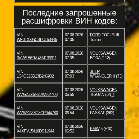
Последние запрошенные
расшифровки ВИН кодов:
VIN
07.08.2026
FORD
FOCUS III
WF0LXXGCBLCL53445
07:05
Turnier
VIN
07.08.2026
VOLKSWAGEN
3VWSE69M43M136911
07:05
BORA (1J2)
VIN
07.08.2026
JEEP
1C4GJ25B23B246932
07:03
WRANGLER II (TJ)
VIN
07.08.2026
VOLKSWAGEN
WVGZZZ5NZJW964408
06:55
TIGUAN (5N_)
VIN
07.08.2026
VOLKSWAGEN
WVWZZZ3CZCP044780
06:54
PASSAT (362)
VIN
07.08.2026
BMW
5 (F10)
X4XFV15410DS11944
06:52