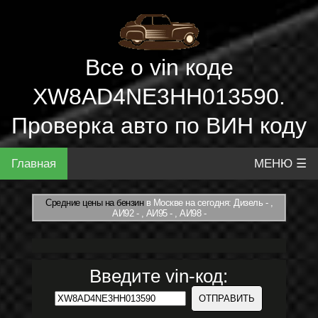
Все о vin коде
XW8AD4NE3HH013590.
Проверка авто по ВИН коду
Главная
МЕНЮ ☰
Средние цены на бензин
в Москве на сегодня: Дизель - ,
АИ92 - , АИ95 - , АИ98 -
Введите vin-код: