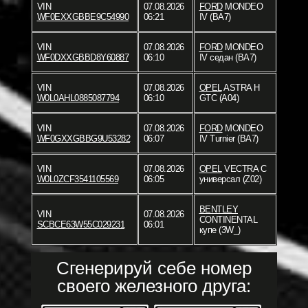
VIN
07.08.2026
FORD
MONDEO
WF0EXXGBBE9C54990
06:21
IV (BA7)
VIN
07.08.2026
FORD
MONDEO
WF0DXXGBBD8Y60887
06:10
IV седан (BA7)
VIN
07.08.2026
OPEL
ASTRA H
W0L0AHL0885087794
06:10
GTC (A04)
VIN
07.08.2026
FORD
MONDEO
WF0GXXGBBG9U53282
06:07
IV Turnier (BA7)
VIN
07.08.2026
OPEL
VECTRA C
W0L0ZCF3541105569
06:05
универсал (Z02)
BENTLEY
VIN
07.08.2026
CONTINENTAL
SCBCE63W55C029231
06:01
купе (3W_)
Сгенерируй себе номер
своего железного друга: