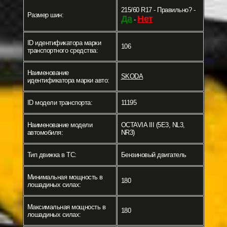
215/60 R17 - Правильно? -
Размер шин:
Да
Нет
-
ID идентификатора марки
106
транспортного средства:
Наименование
SKODA
идентификатора марки авто:
ID модели транспорта:
11195
Наименование модели
OCTAVIA III (5E3, NL3,
автомобиля:
NR3)
Тип движка в ТС:
Бензиновый двигатель
Минимальная мощность в
180
лошадиных силах:
Максимальная мощность в
180
лошадиных силах: